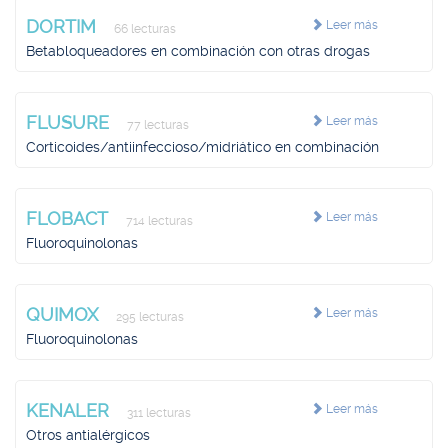
DORTIM
Leer más
66 lecturas
Betabloqueadores en combinación con otras drogas
FLUSURE
Leer más
77 lecturas
Corticoides/antiinfeccioso/midriático en combinación
FLOBACT
Leer más
714 lecturas
Fluoroquinolonas
QUIMOX
Leer más
295 lecturas
Fluoroquinolonas
KENALER
Leer más
311 lecturas
Otros antialérgicos