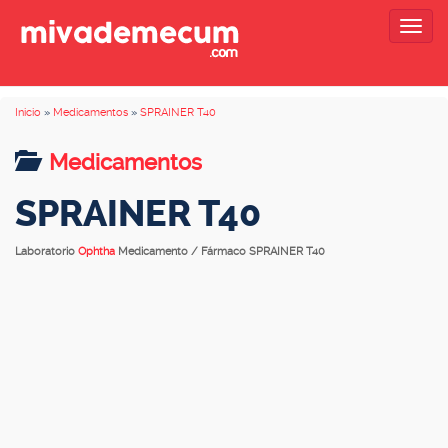
Togg
navig
Inicio
»
Medicamentos
»
SPRAINER T40
Medicamentos
SPRAINER T40
Laboratorio
Ophtha
Medicamento / Fármaco SPRAINER T40