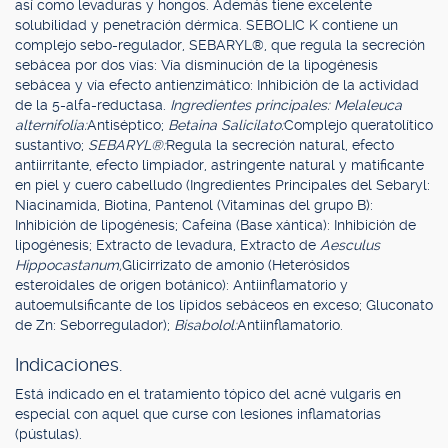
así como levaduras y hongos. Además tiene excelente
solubilidad y penetración dérmica. SEBOLIC K contiene un
complejo sebo-regulador, SEBARYL®, que regula la secreción
sebácea por dos vías: Vía disminución de la lipogénesis
sebácea y vía efecto antienzimático: Inhibición de la actividad
de la 5-alfa-reductasa.
Ingredientes principales: Melaleuca
alternifolia:
Antiséptico;
Betaina Salicilato:
Complejo queratolítico
sustantivo;
SEBARYL®:
Regula la secreción natural, efecto
antiirritante, efecto limpiador, astringente natural y matificante
en piel y cuero cabelludo (Ingredientes Principales del Sebaryl:
Niacinamida, Biotina, Pantenol (Vitaminas del grupo B):
Inhibición de lipogénesis; Cafeína (Base xántica): Inhibición de
lipogénesis; Extracto de levadura, Extracto de
Aesculus
Hippocastanum,
Glicirrizato de amonio (Heterósidos
esteroidales de origen botánico): Antiinflamatorio y
autoemulsificante de los lípidos sebáceos en exceso; Gluconato
de Zn: Seborregulador);
Bisabolol:
Antiinflamatorio.
Indicaciones.
Está indicado en el tratamiento tópico del acné vulgaris en
especial con aquel que curse con lesiones inflamatorias
(pústulas).