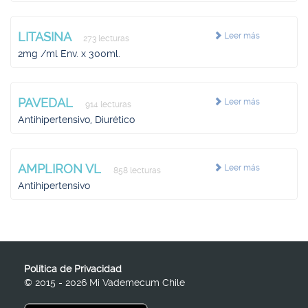
LITASINA
Leer más
273 lecturas
2mg /ml Env. x 300ml.
PAVEDAL
Leer más
914 lecturas
Antihipertensivo, Diurético
AMPLIRON VL
Leer más
858 lecturas
Antihipertensivo
Política de Privacidad
© 2015 - 2026 Mi Vademecum Chile