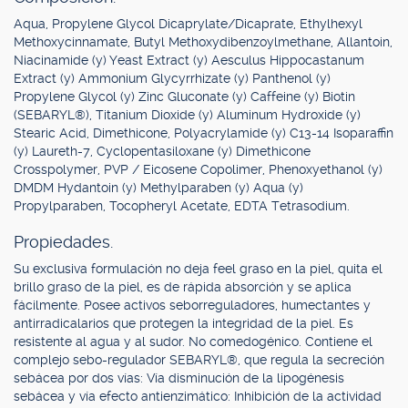
Aqua, Propylene Glycol Dicaprylate/Dicaprate, Ethylhexyl
Methoxycinnamate, Butyl Methoxydibenzoylmethane, Allantoin,
Niacinamide (y) Yeast Extract (y) Aesculus Hippocastanum
Extract (y) Ammonium Glycyrrhizate (y) Panthenol (y)
Propylene Glycol (y) Zinc Gluconate (y) Caffeine (y) Biotin
(SEBARYL®), Titanium Dioxide (y) Aluminum Hydroxide (y)
Stearic Acid, Dimethicone, Polyacrylamide (y) C13-14 Isoparaffin
(y) Laureth-7, Cyclopentasiloxane (y) Dimethicone
Crosspolymer, PVP / Eicosene Copolimer, Phenoxyethanol (y)
DMDM Hydantoin (y) Methylparaben (y) Aqua (y)
Propylparaben, Tocopheryl Acetate, EDTA Tetrasodium.
Propiedades.
Su exclusiva formulación no deja feel graso en la piel, quita el
brillo graso de la piel, es de rápida absorción y se aplica
fácilmente. Posee activos seborreguladores, humectantes y
antirradicalarios que protegen la integridad de la piel. Es
resistente al agua y al sudor. No comedogénico. Contiene el
complejo sebo-regulador SEBARYL®, que regula la secreción
sebácea por dos vías: Vía disminución de la lipogénesis
sebácea y vía efecto antienzimático: Inhibición de la actividad