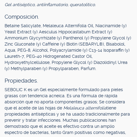
Gel antiséptico, antiinflamatorio, queratolítico.
Composición.
Betaine Salicylate, Melaleuca Alternifolia Oil, Niacinamide (y)
Yeast Extract (y) Aesculus Hippocastabum Extract (y)
Ammonium Glycyrrhizate (y) Panthenol (y) Propylene Glycol (y)
Zinc Gluconate (y) Caffeine (y) Biotin (SEBARYL®), Bisabolol,
Aqua, PEG-8, Alcohol, Polyacrylamide (y) C13-14 Isoparaffin (y)
Laureth-7, PEG-40 Hidrogenated Castor Oil,
Hydroxyethylcellulose, Propylene Glycol (y) Diazolidinyl Urea
(y) Methylparaben (y) Propylparaben, Parfum.
Propiedades.
SEBOLIC K es un Gel especialmente formulado para pieles
grasas con tendencia acneica. Es una fórmula de rápida
absorción que no aporta componentes grasos; Se considera
que el aceite de las hojas de
Melaleuca alternifolia
tiene
propiedades antisépticas y se ha usado tradicionalmente para
prevenir y tratar infecciones. Muchas publicaciones han
demostrado que el aceite es efectivo contra un amplio
espectro de bacterias, tanto Gram positivas como negativas,