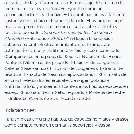
actividad de la 5-alfa-reductasa. El complejo de proteína de
leche hidrolizada y
quaternium
-79 actúa como un
acondicionador muy efectivo. Esta combinación es altamente
sustantiva en la fibra del cabello dañado. Ellos proporcionan
una capa protectora que mejora el sensorial, el aspecto y
facilita el peinado.
Compuestos principales: Melaleuca
Alternifolia:
Antiséptico;
SEBARYL®:
Regula la secreción
sebácea natural, efecto anti-irritante, efecto limpiador,
astringente natural y matificante en piel y cuero cabelludo
(Componentes principales del Sebaryl: Niacinamida, Biotina,
Pantenol (Vitaminas del grupo B): Inhibición de lipogénesis;
Cafeína (Base xántica): Inhibición de lipogénesis; Extracto de
levadura, Extracto de Aesculus hippocastanum, Glicirrizato de
amonio (Heterósidos esteroidales de origen botánico):
Antiinflamatorio y autoemulsificante de los lípidos sebáceos en
exceso; Gluconato de Zn: Seborregulador); Proteína de Leche
Hidrolizada,
Quaternium
-79: Acondicionador.
Indicaciones.
Para limpieza e higiene habitual de cabellos normales y grasos.
Como complemento en dermatitis seborreica y caspa.