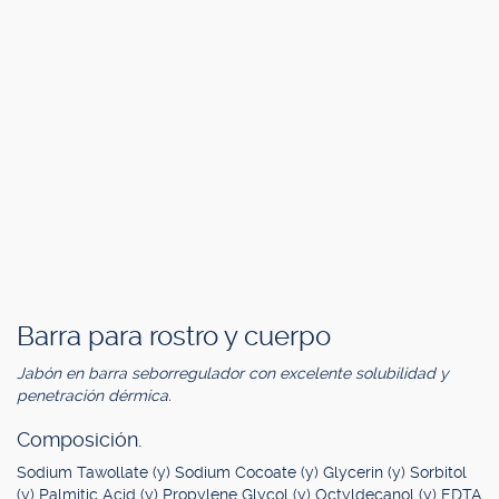
Barra para rostro y cuerpo
Jabón en barra seborregulador con excelente solubilidad y
penetración dérmica.
Composición.
Sodium Tawollate (y) Sodium Cocoate (y) Glycerin (y) Sorbitol
(y) Palmitic Acid (y) Propylene Glycol (y) Octyldecanol (y) EDTA