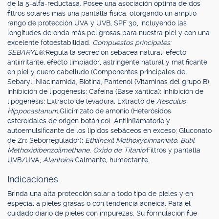
de la 5-alfa-reductasa. Posee una asociación óptima de dos
filtros solares más una pantalla física, otorgando un amplio
rango de protección UVA y UVB, SPF 30, incluyendo las
longitudes de onda más peligrosas para nuestra piel y con una
excelente fotoestabilidad.
Compuestos principales:
SEBARYL®:
Regula la secreción sebácea natural, efecto
antiirritante, efecto limpiador, astringente natural y matificante
en piel y cuero cabelludo (Componentes principales del
Sebaryl: Niacinamida, Biotina, Pantenol (Vitaminas del grupo B):
Inhibición de lipogénesis; Cafeína (Base xántica): Inhibición de
lipogénesis; Extracto de levadura, Extracto de
Aesculus
Hippocastanum,
Glicirrizato de amonio (Heterósidos
esteroidales de origen botánico): Antiinflamatorio y
autoemulsificante de los lípidos sebáceos en exceso; Gluconato
de Zn: Seborregulador);
Ethilhexil Methoxycinnamato, Butil
Methoxidibenzoilmethane, Oxido de Titanio:
Filtros y pantalla
UVB/UVA;
Alantoína:
Calmante, humectante.
Indicaciones.
Brinda una alta protección solar a todo tipo de pieles y en
especial a pieles grasas o con tendencia acneica. Para el
cuidado diario de pieles con impurezas. Su formulación fue