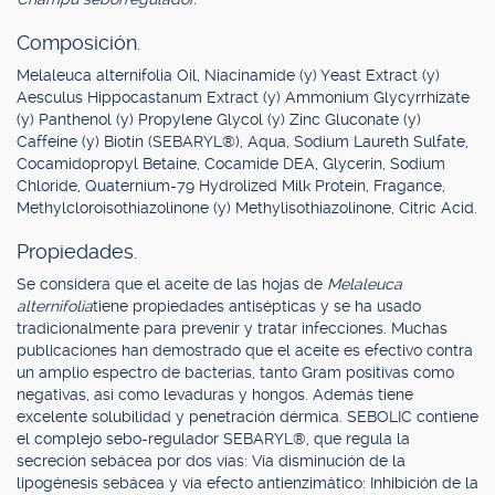
Composición.
Melaleuca alternifolia Oil, Niacinamide (y) Yeast Extract (y)
Aesculus Hippocastanum Extract (y) Ammonium Glycyrrhizate
(y) Panthenol (y) Propylene Glycol (y) Zinc Gluconate (y)
Caffeine (y) Biotin (SEBARYL®), Aqua, Sodium Laureth Sulfate,
Cocamidopropyl Betaine, Cocamide DEA, Glycerin, Sodium
Chloride, Quaternium-79 Hydrolized Milk Protein, Fragance,
Methylcloroisothiazolinone (y) Methylisothiazolinone, Citric Acid.
Propiedades.
Se considera que el aceite de las hojas de
Melaleuca
alternifolia
tiene propiedades antisépticas y se ha usado
tradicionalmente para prevenir y tratar infecciones. Muchas
publicaciones han demostrado que el aceite es efectivo contra
un amplio espectro de bacterias, tanto Gram positivas como
negativas, así como levaduras y hongos. Además tiene
excelente solubilidad y penetración dérmica. SEBOLIC contiene
el complejo sebo-regulador SEBARYL®, que regula la
secreción sebácea por dos vías: Vía disminución de la
lipogénesis sebácea y vía efecto antienzimático: Inhibición de la