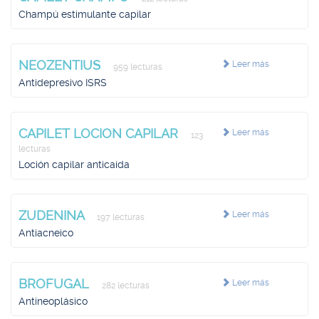
Champú estimulante capilar
NEOZENTIUS
Leer más
959 lecturas
Antidepresivo ISRS
CAPILET LOCION CAPILAR
Leer más
123
lecturas
Loción capilar anticaída
ZUDENINA
Leer más
197 lecturas
Antiacneico
BROFUGAL
Leer más
282 lecturas
Antineoplásico