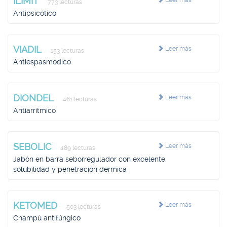
ILIMIT
Leer más
773 lecturas
Antipsicótico
VIADIL
Leer más
153 lecturas
Antiespasmódico
DIONDEL
Leer más
461 lecturas
Antiarrítmico
SEBOLIC
Leer más
489 lecturas
Jabón en barra seborregulador con excelente
solubilidad y penetración dérmica
KETOMED
Leer más
503 lecturas
Champú antifúngico