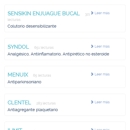
SENSIKIN ENJUAGUE BUCAL
Leer más
321
lecturas
Colutorio desensibilizante
SYNDOL
Leer más
651 lecturas
Analgésico, Antiinflamatorio, Antipirético no esteroide
MENUIX
Leer más
65 lecturas
Antiparkinsoniano
CLENTEL
Leer más
283 lecturas
Antiagregante plaquetario