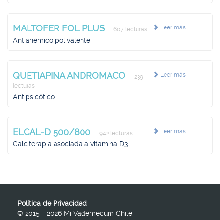
MALTOFER FOL PLUS
Leer más
607 lecturas
Antianémico polivalente
QUETIAPINA ANDROMACO
Leer más
239
lecturas
Antipsicótico
ELCAL-D 500/800
Leer más
942 lecturas
Calciterapia asociada a vitamina D3
Política de Privacidad
© 2015 - 2026 Mi Vademecum Chile