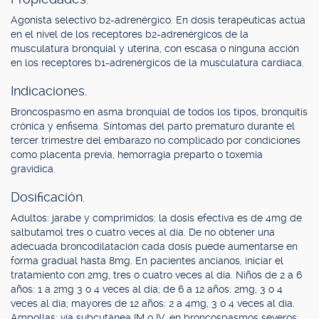
Agonista selectivo b2-adrenérgico. En dosis terapéuticas actúa
en el nivel de los receptores b2-adrenérgicos de la
musculatura bronquial y uterina, con escasa o ninguna acción
en los receptores b1-adrenérgicos de la musculatura cardíaca.
Indicaciones.
Broncospasmo en asma bronquial de todos los tipos, bronquitis
crónica y enfisema. Síntomas del parto prematuro durante el
tercer trimestre del embarazo no complicado por condiciones
como placenta previa, hemorragia preparto o toxemia
gravídica.
Dosificación.
Adultos: jarabe y comprimidos: la dosis efectiva es de 4mg de
salbutamol tres o cuatro veces al día. De no obtener una
adecuada broncodilatación cada dosis puede aumentarse en
forma gradual hasta 8mg. En pacientes ancianos, iniciar el
tratamiento con 2mg, tres o cuatro veces al día. Niños de 2 a 6
años: 1 a 2mg 3 o 4 veces al día; de 6 a 12 años: 2mg, 3 o 4
veces al día; mayores de 12 años: 2 a 4mg, 3 o 4 veces al día.
Ampollas: vía subcutánea IM o IV, en broncospasmos severos: