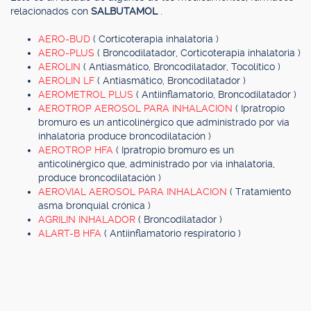
relacionados con
SALBUTAMOL
.
AERO-BUD
( Corticoterapia inhalatoria )
AERO-PLUS
( Broncodilatador, Corticoterapia inhalatoria )
AEROLIN
( Antiasmático, Broncodilatador, Tocolítico )
AEROLIN LF
( Antiasmático, Broncodilatador )
AEROMETROL PLUS
( Antiinflamatorio, Broncodilatador )
AEROTROP AEROSOL PARA INHALACION
( Ipratropio
bromuro es un anticolinérgico que administrado por vía
inhalatoria produce broncodilatación )
AEROTROP HFA
( Ipratropio bromuro es un
anticolinérgico que, administrado por vía inhalatoria,
produce broncodilatación )
AEROVIAL AEROSOL PARA INHALACION
( Tratamiento
asma bronquial crónica )
AGRILIN INHALADOR
( Broncodilatador )
ALART-B HFA
( Antiinflamatorio respiratorio )