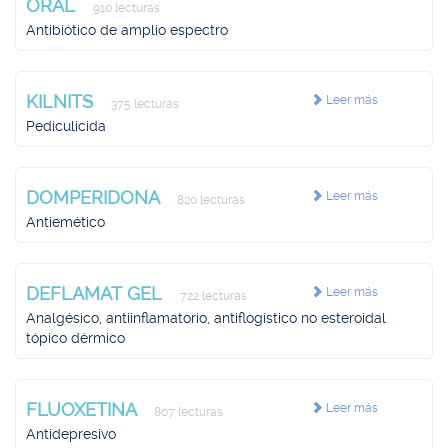
ORAL
910 lecturas
Antibiótico de amplio espectro
KILNITS
Leer más
375 lecturas
Pediculicida
DOMPERIDONA
Leer más
820 lecturas
Antiemético
DEFLAMAT GEL
Leer más
722 lecturas
Analgésico, antiinflamatorio, antiflogístico no esteroidal
tópico dérmico
FLUOXETINA
Leer más
807 lecturas
Antidepresivo