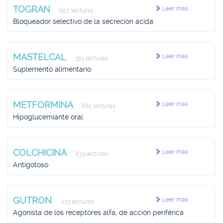
TOGRAN
Leer más
657 lecturas
Bloqueador selectivo de la secreción ácida
MASTELCAL
Leer más
351 lecturas
Suplemento alimentario
METFORMINA
Leer más
662 lecturas
Hipoglucemiante oral
COLCHICINA
Leer más
833 lecturas
Antigotoso
GUTRON
Leer más
423 lecturas
Agonista de los receptores alfa, de acción periférica