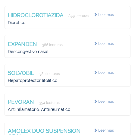
HIDROCLOROTIAZIDA
Leer más
899 lecturas
Diurético
EXPANDEN
Leer más
386 lecturas
Descongestivo nasal
SOLVOBIL
Leer más
380 lecturas
Hepatoprotector litolítico
PEVORAN
Leer más
354 lecturas
Antiinflamatorio, Antirreumático
AMOLEX DUO SUSPENSION
Leer más