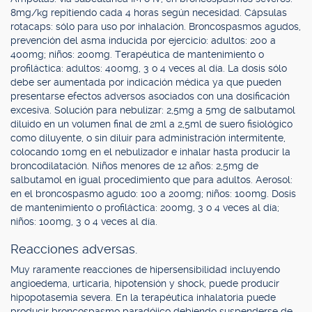
8mg/kg repitiendo cada 4 horas según necesidad. Cápsulas
rotacaps: sólo para uso por inhalación. Broncospasmos agudos,
prevención del asma inducida por ejercicio: adultos: 200 a
400mg; niños: 200mg. Terapéutica de mantenimiento o
profiláctica: adultos: 400mg, 3 o 4 veces al día. La dosis sólo
debe ser aumentada por indicación médica ya que pueden
presentarse efectos adversos asociados con una dosificación
excesiva. Solución para nebulizar: 2,5mg a 5mg de salbutamol
diluido en un volumen final de 2ml a 2,5ml de suero fisiológico
como diluyente, o sin diluir para administración intermitente,
colocando 10mg en el nebulizador e inhalar hasta producir la
broncodilatación. Niños menores de 12 años: 2,5mg de
salbutamol en igual procedimiento que para adultos. Aerosol:
en el broncospasmo agudo: 100 a 200mg; niños: 100mg. Dosis
de mantenimiento o profiláctica: 200mg, 3 o 4 veces al día;
niños: 100mg, 3 o 4 veces al día.
Reacciones adversas.
Muy raramente reacciones de hipersensibilidad incluyendo
angioedema, urticaria, hipotensión y shock, puede producir
hipopotasemia severa. En la terapéutica inhalatoria puede
producir broncospasmo paradójico debiendo suspenderse de