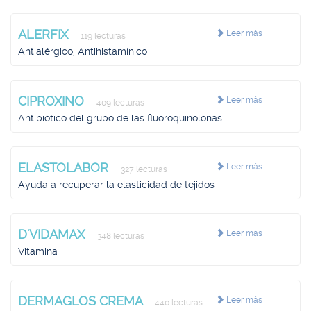
ALERFIX
Leer más
119 lecturas
Antialérgico, Antihistamínico
CIPROXINO
Leer más
409 lecturas
Antibiótico del grupo de las fluoroquinolonas
ELASTOLABOR
Leer más
327 lecturas
Ayuda a recuperar la elasticidad de tejidos
D'VIDAMAX
Leer más
348 lecturas
Vitamina
DERMAGLOS CREMA
Leer más
440 lecturas