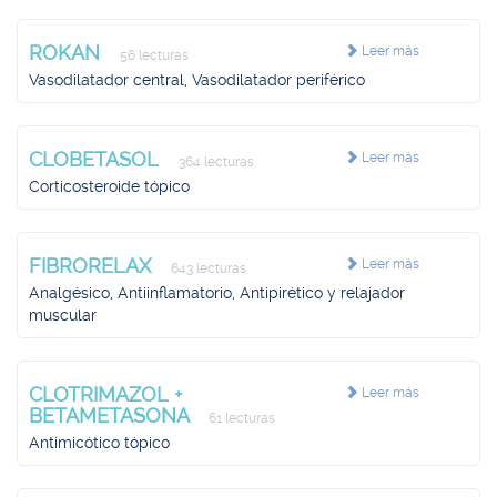
ROKAN
Leer más
56 lecturas
Vasodilatador central, Vasodilatador periférico
CLOBETASOL
Leer más
364 lecturas
Corticosteroide tópico
FIBRORELAX
Leer más
643 lecturas
Analgésico, Antiinflamatorio, Antipirético y relajador
muscular
CLOTRIMAZOL +
Leer más
BETAMETASONA
61 lecturas
Antimicótico tópico