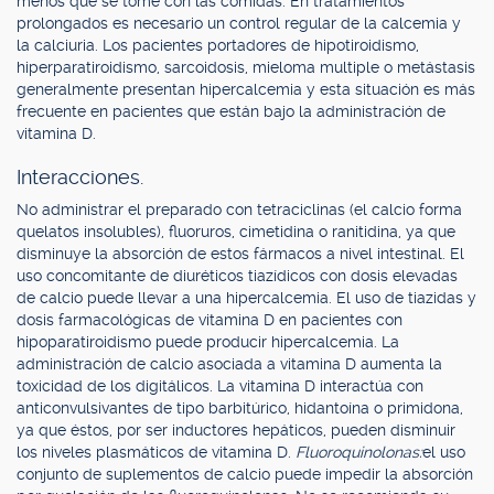
menos que se tome con las comidas. En tratamientos
prolongados es necesario un control regular de la calcemia y
la calciuria. Los pacientes portadores de hipotiroidismo,
hiperparatiroidismo, sarcoidosis, mieloma multiple o metástasis
generalmente presentan hipercalcemia y esta situación es más
frecuente en pacientes que están bajo la administración de
vitamina D.
Interacciones.
No administrar el preparado con tetraciclinas (el calcio forma
quelatos insolubles), fluoruros, cimetidina o ranitidina, ya que
disminuye la absorción de estos fármacos a nivel intestinal. El
uso concomitante de diuréticos tiazídicos con dosis elevadas
de calcio puede llevar a una hipercalcemia. El uso de tiazidas y
dosis farmacológicas de vitamina D en pacientes con
hipoparatiroidismo puede producir hipercalcemia. La
administración de calcio asociada a vitamina D aumenta la
toxicidad de los digitálicos. La vitamina D interactúa con
anticonvulsivantes de tipo barbitúrico, hidantoína o primidona,
ya que éstos, por ser inductores hepáticos, pueden disminuir
los niveles plasmáticos de vitamina D.
Fluoroquinolonas:
el uso
conjunto de suplementos de calcio puede impedir la absorción