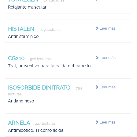
259 lecturas
Relajante muscular
HISTALEN
Leer más
279 lecturas
Antihistamínico
CG210
Leer más
928 lecturas
Trat, preventivo para la caída del cabello
ISOSORBIDE DINITRATO
Leer más
784
lecturas
Antianginoso
ARNELA
Leer más
227 lecturas
Antimicótico, Tricomonicida