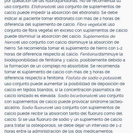
por quelación de las fluoroquinolonas. No se recomienda su
uso conjunto.
Etidronato:
el uso conjunto de suplementos de
calcio puede impedir la absorción del etidronato. Se debe
indicar al paciente tomar etidronato con más de 2 horas de
diferencia del suplemento de calcio.
Fibra vegetal:
el uso
conjunto de fibra vegetal en exceso con suplementos de calcio
puede disminuir la absorción del calcio.
Suplementos de
hierro:
el uso conjunto con calcio disminuye la absorción de
hierro. Se recomienda tomar el suplemento de hierro con 1-2
horas de diferencia respecto al calcio.
Fenitoína:
disminuye la
biodisponibilidad de fenitoína y calcio, posiblemente debido a
la formación de un complejo no absorbible. Se recomienda
tomar el suplemento de calcio con más de 3 horas de
diferencia respecto a fenitoína.
Fosfato de sodio o potasio:
el
uso conjunto puede aumentar la posibilidad de deposición de
calcio en tejidos blandos, si la concentración plasmática de
calcio ionizado es elevada.
Sodio bicarbonato:
el uso conjunto
con suplementos de calcio puede provocar síndrome lácteo-
alcalino.
Sodio fluoruro:
el uso conjunto con suplementos de
calcio puede recibir la absorción tanto del fluoruro como del
calcio. Si se usa fluoruro de sodio y un suplemento de calcio
para tratar la osteoporosis, se debe dejar un intervalo de 1-2
horas entre la administración de los dos medicamentos.