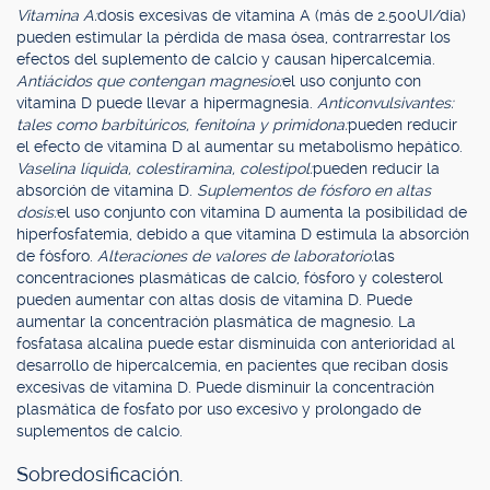
Vitamina A:
dosis excesivas de vitamina A (más de 2.500UI/día)
pueden estimular la pérdida de masa ósea, contrarrestar los
efectos del suplemento de calcio y causan hipercalcemia.
Antiácidos que contengan magnesio:
el uso conjunto con
vitamina D puede llevar a hipermagnesia.
Anticonvulsivantes:
tales como barbitúricos, fenitoína y primidona:
pueden reducir
el efecto de vitamina D al aumentar su metabolismo hepático.
Vaselina líquida, colestiramina, colestipol:
pueden reducir la
absorción de vitamina D.
Suplementos de fósforo en altas
dosis:
el uso conjunto con vitamina D aumenta la posibilidad de
hiperfosfatemia, debido a que vitamina D estimula la absorción
de fósforo.
Alteraciones de valores de laboratorio:
las
concentraciones plasmáticas de calcio, fósforo y colesterol
pueden aumentar con altas dosis de vitamina D. Puede
aumentar la concentración plasmática de magnesio. La
fosfatasa alcalina puede estar disminuida con anterioridad al
desarrollo de hipercalcemia, en pacientes que reciban dosis
excesivas de vitamina D. Puede disminuir la concentración
plasmática de fosfato por uso excesivo y prolongado de
suplementos de calcio.
Sobredosificación.