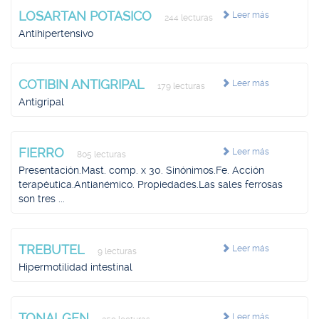
LOSARTAN POTASICO
Leer más
244 lecturas
Antihipertensivo
COTIBIN ANTIGRIPAL
Leer más
179 lecturas
Antigripal
FIERRO
Leer más
805 lecturas
Presentación.Mast. comp. x 30. Sinónimos.Fe. Acción
terapéutica.Antianémico. Propiedades.Las sales ferrosas
son tres ...
TREBUTEL
Leer más
9 lecturas
Hipermotilidad intestinal
TONALGEN
Leer más