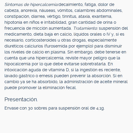
Síntomas de hipercalcemia:
decaimiento, fatiga, dolor de
cabeza, anorexia, náuseas, vómitos, calambres abdominales,
constipación, diarrea, vértigo, tinnitus, ataxia, exantema,
hipotonía en niños e irritabilidad, gran cantidad de orina o
frecuencia de micción aumentada.
Tratamiento:
suspensión del
medicamento, dieta baja en calcio, líquidos orales o IV y, si es
necesario, corticosteroides u otras drogas, especialmente
diuréticos calciurios (furosemida por ejemplo) para disminuir
los niveles de calcio en plasma. Sin embargo, debe tenerse en
cuenta que una hipercalcemia, reviste mayor peligro que la
hipocalcemia por lo que debe evitarse sobretratarla. En
intoxicación aguda de vitamina D, si la ingestión es reciente,
lavado gástrico o emesis pueden prevenir la absorción. Si en
cambio ya se ha absorbido, la administración de aceite mineral
puede promover la eliminación fecal.
Presentación.
Envase con 30 sobres para suspensión oral de 4,1g.