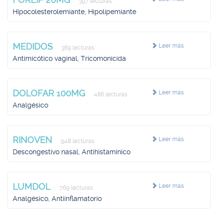
397 lecturas
Hipocolesterolemiante, Hipolipemiante
MEDIDOS
Leer más
369 lecturas
Antimicótico vaginal, Tricomonicida
DOLOFAR 100MG
Leer más
486 lecturas
Analgésico
RINOVEN
Leer más
948 lecturas
Descongestivo nasal, Antihistamínico
LUMDOL
Leer más
769 lecturas
Analgésico, Antiinflamatorio