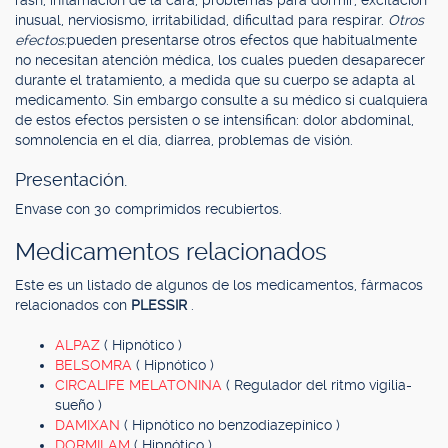
rash, inflamación de la cara, problemas para dormir, excitación
inusual, nerviosismo, irritabilidad, dificultad para respirar.
Otros
efectos:
pueden presentarse otros efectos que habitualmente
no necesitan atención médica, los cuales pueden desaparecer
durante el tratamiento, a medida que su cuerpo se adapta al
medicamento. Sin embargo consulte a su médico si cualquiera
de estos efectos persisten o se intensifican: dolor abdominal,
somnolencia en el día, diarrea, problemas de visión.
Presentación.
Envase con 30 comprimidos recubiertos.
Medicamentos relacionados
Este es un listado de algunos de los medicamentos, fármacos
relacionados con
PLESSIR
.
ALPAZ
( Hipnótico )
BELSOMRA
( Hipnótico )
CIRCALIFE MELATONINA
( Regulador del ritmo vigilia-
sueño )
DAMIXAN
( Hipnótico no benzodiazepínico )
DORMILAM
( Hipnótico )