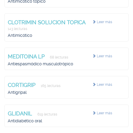
Antimicótico tópico
CLOTRIMIN SOLUCION TOPICA
Leer más
143 lecturas
Antimicótico
MEDITOINA LP
Leer más
68 lecturas
Antiespasmódico musculotrópico
CORTIGRIP
Leer más
165 lecturas
Antigripal
GLIDANIL
Leer más
619 lecturas
Antidiabético oral