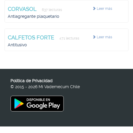
CORVASOL
Leer más
637 lecturas
Antiagregante plaquetario
CALFETOS FORTE
Leer más
471 lecturas
Antitusivo
Política de Privacidad
© 2015 - 2026 Mi Vademecum Chile