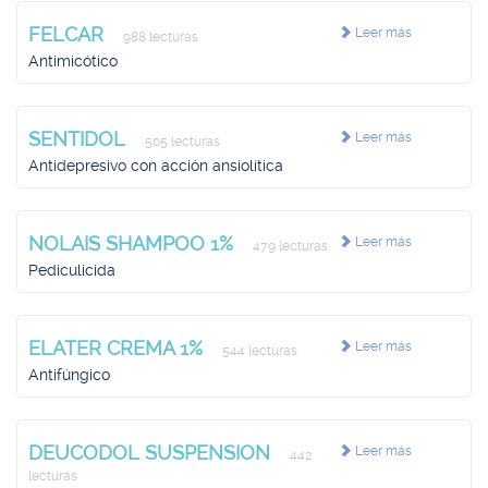
FELCAR
Leer más
988 lecturas
Antimicótico
SENTIDOL
Leer más
505 lecturas
Antidepresivo con acción ansiolítica
NOLAIS SHAMPOO 1%
Leer más
479 lecturas
Pediculicida
ELATER CREMA 1%
Leer más
544 lecturas
Antifúngico
DEUCODOL SUSPENSION
Leer más
442
lecturas