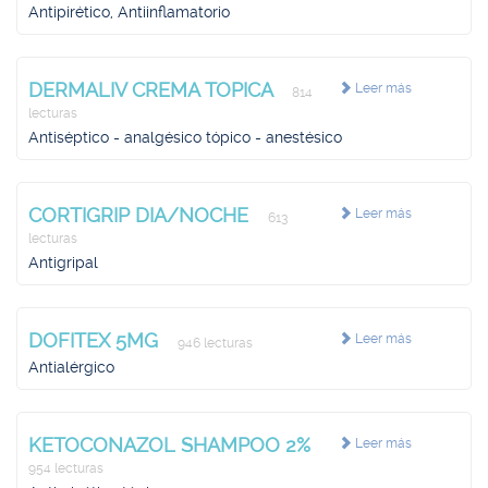
Antipirético, Antiinflamatorio
DERMALIV CREMA TOPICA
Leer más
814
lecturas
Antiséptico - analgésico tópico - anestésico
CORTIGRIP DIA/NOCHE
Leer más
613
lecturas
Antigripal
DOFITEX 5MG
Leer más
946 lecturas
Antialérgico
KETOCONAZOL SHAMPOO 2%
Leer más
954 lecturas