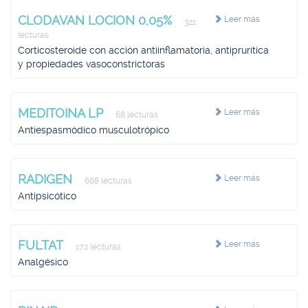
CLODAVAN LOCION 0,05%
Leer más
321
lecturas
Corticosteroide con acción antiinflamatoria, antiprurítica
y propiedades vasoconstrictoras
MEDITOINA LP
Leer más
68 lecturas
Antiespasmódico musculotrópico
RADIGEN
Leer más
668 lecturas
Antipsicótico
FULTAT
Leer más
172 lecturas
Analgésico