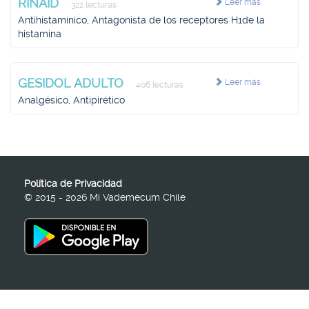
RINAID
Leer más
322 lecturas
Antihistamínico, Antagonista de los receptores H1de la
histamina
GESIDOL ADULTO
Leer más
406 lecturas
Analgésico, Antipirético
Política de Privacidad
© 2015 - 2026 Mi Vademecum Chile