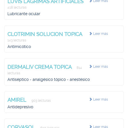
LUVIS LAGRIMAS ARTIFICIALES
Leer más
418 lecturas
Lubricante ocular
CLOTRIMIN SOLUCION TOPICA
Leer más
143 lecturas
Antimicótico
DERMALIV CREMA TOPICA
Leer más
814
lecturas
Antiséptico - analgésico tópico - anestésico
AMIREL
Leer más
903 lecturas
Antidepresivo
CORVASOL
Leer más