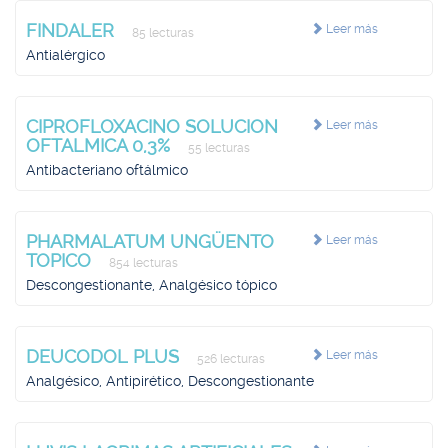
FINDALER
Leer más
85 lecturas
Antialérgico
CIPROFLOXACINO SOLUCION
Leer más
OFTALMICA 0,3%
55 lecturas
Antibacteriano oftálmico
PHARMALATUM UNGÜENTO
Leer más
TOPICO
854 lecturas
Descongestionante, Analgésico tópico
DEUCODOL PLUS
Leer más
526 lecturas
Analgésico, Antipirético, Descongestionante