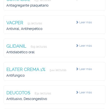
637 lecturas
Antiagregante plaquetario
VACPER
Leer más
91 lecturas
Antiviral, Antiherpético
GLIDANIL
Leer más
619 lecturas
Antidiabético oral
ELATER CREMA 1%
Leer más
544 lecturas
Antifúngico
DEUCOTOS
Leer más
834 lecturas
Antitusivo, Descongestivo