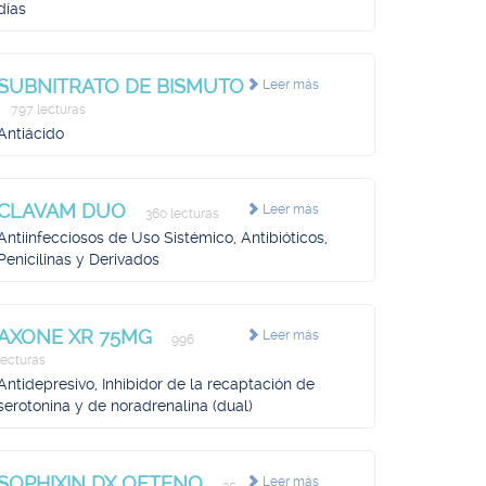
días
SUBNITRATO DE BISMUTO
Leer más
797 lecturas
Antiácido
CLAVAM DUO
Leer más
360 lecturas
Antiinfecciosos de Uso Sistémico, Antibióticos,
Penicilinas y Derivados
AXONE XR 75MG
Leer más
996
lecturas
Antidepresivo, Inhibidor de la recaptación de
serotonina y de noradrenalina (dual)
SOPHIXIN DX OFTENO
Leer más