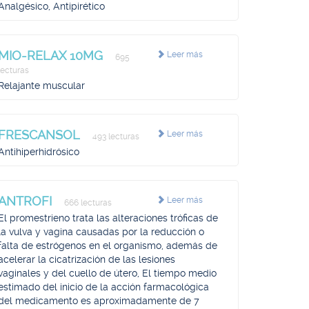
Analgésico, Antipirético
MIO-RELAX 10MG
Leer más
695
lecturas
Relajante muscular
FRESCANSOL
Leer más
493 lecturas
Antihiperhidrósico
ANTROFI
Leer más
666 lecturas
El promestrieno trata las alteraciones tróficas de
la vulva y vagina causadas por la reducción o
falta de estrógenos en el organismo, además de
acelerar la cicatrización de las lesiones
vaginales y del cuello de útero, El tiempo medio
estimado del inicio de la acción farmacológica
del medicamento es aproximadamente de 7