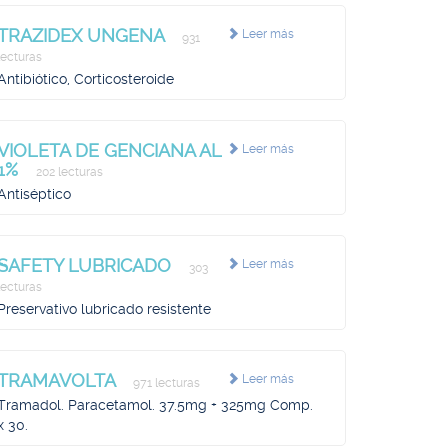
TRAZIDEX UNGENA
Leer más
931
lecturas
Antibiótico, Corticosteroide
VIOLETA DE GENCIANA AL
Leer más
1%
202 lecturas
Antiséptico
SAFETY LUBRICADO
Leer más
303
lecturas
Preservativo lubricado resistente
TRAMAVOLTA
Leer más
971 lecturas
Tramadol. Paracetamol. 37.5mg + 325mg Comp.
x 30.