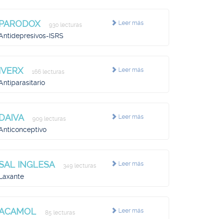
PARODOX
Leer más
930 lecturas
Antidepresivos-ISRS
IVERX
Leer más
166 lecturas
Antiparasitario
DAIVA
Leer más
909 lecturas
Anticonceptivo
SAL INGLESA
Leer más
349 lecturas
Laxante
ACAMOL
Leer más
85 lecturas