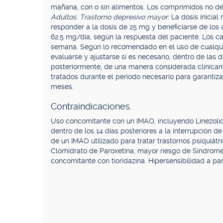
mañana, con o sin alimentos. Los comprimidos no deb
Adultos: Trastorno depresivo mayor:
La dosis inicia
responder a la dosis de 25 mg y beneficiarse de l
62.5 mg/día, según la respuesta del paciente. Los c
semana. Según lo recomendado en el uso de cualqui
evaluarse y ajustarse si es necesario, dentro de las d
posteriormente, de una manera considerada clínica
tratados durante el período necesario para garantiz
meses.
Contraindicaciones.
Uso concomitante con un IMAO, incluyendo Linezolid 
dentro de los 14 días posteriores a la interrupción de
de un IMAO utilizado para tratar trastornos psiquiátri
Clorhidrato de Paroxetina; mayor riesgo de Síndrom
concomitante con tioridazina. Hipersensibilidad a p