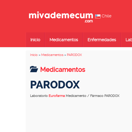
Chile
Inicio
Medicamentos
Enfermedades
Lab
Inicio
»
Medicamentos
»
PARODOX
Medicamentos
PARODOX
Laboratorio
Eurofarma
Medicamento / Fármaco PARODOX