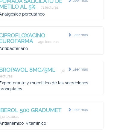
POMADA SALICILATO DE
Leer más
METILO AL 5%
71 lecturas
Analgésico percutáneo
CIPROFLOXACINO
Leer más
EUROFARMA
490 lecturas
Antibacteriano
BROPAVOL 8MG/5ML
Leer más
36
lecturas
Expectorante y mucolítico de las secreciones
bronquiales
IBEROL 500 GRADUMET
Leer más
330 lecturas
Antianémico, Vitamínico