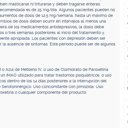
en masticarse ni triturarse y deben tragarse enteras.
l recomendada es de 25 mg/día. Algunos pacientes pueden no
os aumentos de dosis de 12.5 mg/semana, hasta un máximo de
ambios de dosis deben ocurrir en intervalos al menos una
era de los medicamentos antidepresivos, la dosis debe
os o tres semanas posteriores al inicio del tratamiento y,
mente apropiada. Los pacientes con depresión deben ser
ar la ausencia de síntomas. Este período puede ser de algunos
o Azul de Metileno IV, o uso de Clorhidrato de Paroxetina
 un IMAO utilizado para tratar trastornos psiquiátricos, o uso
cos dentro de los 14 días posteriores a la interrupción del
e Serotoninérgico. Uso concomitante con pimozida. Uso
aroxetina o cualquier componente del producto.