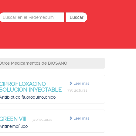
Otros Medicamentos de BIOSANO
CIPROFLOXACINO
Leer más
SOLUCION INYECTABLE
335 lecturas
Antibiótico fluoroquinolónico
GREEN VIII
Leer más
340 lecturas
Antihemofílico