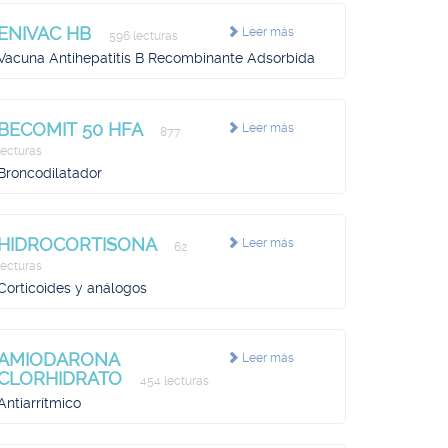
ENIVAC HB
Leer más
596 lecturas
Vacuna Antihepatitis B Recombinante Adsorbida
BECOMIT 50 HFA
Leer más
877
lecturas
Broncodilatador
HIDROCORTISONA
Leer más
62
lecturas
Corticoides y análogos
AMIODARONA
Leer más
CLORHIDRATO
454 lecturas
Antiarrítmico