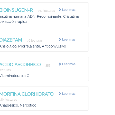
BIOINSUGEN-R
Leer más
737 lecturas
Insulina humana ADN-Recombinante, Cristalina
de acción rápida
DIAZEPAM
Leer más
76 lecturas
Ansiolítico, Miorrelajante, Anticonvulsivo
ACIDO ASCORBICO
Leer más
353
lecturas
Vitaminoterapia C
MORFINA CLORHIDRATO
Leer más
584 lecturas
Analgésico, Narcótico