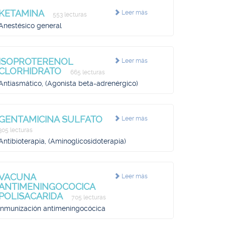
KETAMINA
Leer más
553 lecturas
Anestésico general
ISOPROTERENOL
Leer más
CLORHIDRATO
665 lecturas
Antiasmático, (Agonista beta-adrenérgico)
GENTAMICINA SULFATO
Leer más
305 lecturas
Antibioterapia, (Aminoglicosidoterapia)
VACUNA
Leer más
ANTIMENINGOCOCICA
POLISACARIDA
705 lecturas
Inmunización antimeningocócica