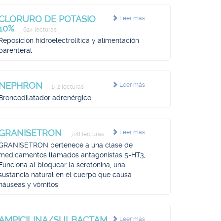
CLORURO DE POTASIO
Leer más
10%
624 lecturas
Reposición hidroelectrolítica y alimentación
parenteral
NEPHRON
Leer más
142 lecturas
Broncodilatador adrenérgico
GRANISETRON
Leer más
728 lecturas
GRANISETRON pertenece a una clase de
medicamentos llamados antagonistas 5-HT3,
Funciona al bloquear la serotonina, una
sustancia natural en el cuerpo que causa
náuseas y vómitos
AMPICILINA/SULBACTAM
Leer más