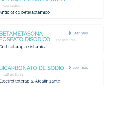
529 lecturas
Antibiótico betalactámico
BETAMETASONA
Leer más
FOSFATO DISODICO
220 lecturas
Corticoterapia sistémica
BICARBONATO DE SODIO
Leer más
928 lecturas
Electrolitoterapia, Alcalinizante