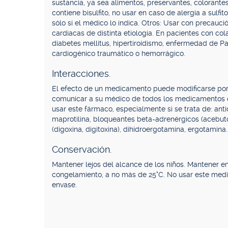
sustancia, ya sea alimentos, preservantes, coloran
contiene bisulfito, no usar en caso de alergia a sulfit
sólo si el médico lo indica. Otros: Usar con precau
cardiacas de distinta etiología. En pacientes con col
diabetes mellitus, hipertiroidismo, enfermedad de 
cardiogénico traumático o hemorrágico.
Interacciones.
El efecto de un medicamento puede modificarse por s
comunicar a su médico de todos los medicamentos q
usar este fármaco, especialmente si se trata de: antidep
maprotilina, bloqueantes beta-adrenérgicos (acebutolo
(digoxina, digitoxina), dihidroergotamina, ergotamina.
Conservación.
Mantener lejos del alcance de los niños. Mantener en
congelamiento, a no más de 25°C. No usar este med
envase.