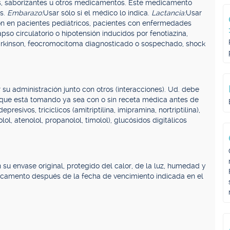
tes, saborizantes u otros medicamentos. Este medicamento
os.
Embarazo:
Usar sólo si el médico lo indica.
Lactancia:
Usar
ción en pacientes pediátricos, pacientes con enfermedades
apso circulatorio o hipotensión inducidos por fenotiazina,
Parkinson, feocromocitoma diagnosticado o sospechado, shock
u administración junto con otros (interacciones). Ud. debe
ue está tomando ya sea con o sin receta médica antes de
resivos, tricíclicos (amitriptilina, imipramina, nortriptilina),
l, atenolol, propanolol, timolol), glucósidos digitálicos
 su envase original, protegido del calor, de la luz, humedad y
icamento después de la fecha de vencimiento indicada en el