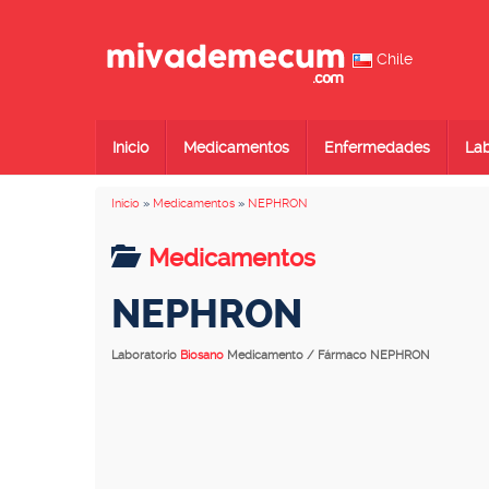
Chile
Inicio
Medicamentos
Enfermedades
Lab
Inicio
»
Medicamentos
»
NEPHRON
Medicamentos
NEPHRON
Laboratorio
Biosano
Medicamento / Fármaco NEPHRON