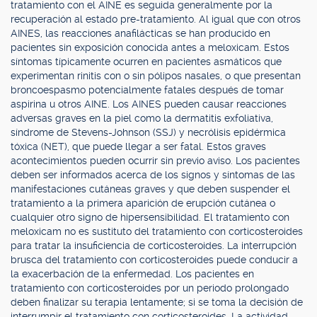
tratamiento con el AINE es seguida generalmente por la
recuperación al estado pre-tratamiento. Al igual que con otros
AINES, las reacciones anafilácticas se han producido en
pacientes sin exposición conocida antes a meloxicam. Estos
síntomas típicamente ocurren en pacientes asmáticos que
experimentan rinitis con o sin pólipos nasales, o que presentan
broncoespasmo potencialmente fatales después de tomar
aspirina u otros AINE. Los AINES pueden causar reacciones
adversas graves en la piel como la dermatitis exfoliativa,
síndrome de Stevens-Johnson (SSJ) y necrólisis epidérmica
tóxica (NET), que puede llegar a ser fatal. Estos graves
acontecimientos pueden ocurrir sin previo aviso. Los pacientes
deben ser informados acerca de los signos y síntomas de las
manifestaciones cutáneas graves y que deben suspender el
tratamiento a la primera aparición de erupción cutánea o
cualquier otro signo de hipersensibilidad. El tratamiento con
meloxicam no es sustituto del tratamiento con corticosteroides
para tratar la insuficiencia de corticosteroides. La interrupción
brusca del tratamiento con corticosteroides puede conducir a
la exacerbación de la enfermedad. Los pacientes en
tratamiento con corticosteroides por un periodo prolongado
deben finalizar su terapia lentamente; si se toma la decisión de
interrumpir el tratamiento con corticosteroides. La actividad