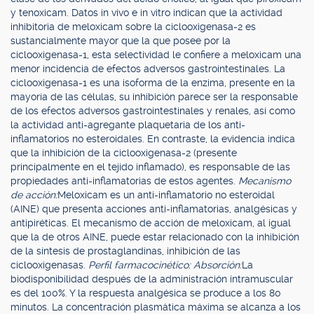
y tenoxicam. Datos in vivo e in vitro indican que la actividad
inhibitoria de meloxicam sobre la ciclooxigenasa-2 es
sustancialmente mayor que la que posee por la
ciclooxigenasa-1, esta selectividad le confiere a meloxicam una
menor incidencia de efectos adversos gastrointestinales. La
ciclooxigenasa-1 es una isoforma de la enzima, presente en la
mayoría de las células, su inhibición parece ser la responsable
de los efectos adversos gastrointestinales y renales, así como
la actividad anti-agregante plaquetaria de los anti-
inflamatorios no esteroidales. En contraste, la evidencia indica
que la inhibición de la ciclooxigenasa-2 (presente
principalmente en el tejido inflamado), es responsable de las
propiedades anti-inflamatorias de estos agentes.
Mecanismo
de acción:
Meloxicam es un anti-inflamatorio no esteroidal
(AINE) que presenta acciones anti-inflamatorias, analgésicas y
antipiréticas. El mecanismo de acción de meloxicam, al igual
que la de otros AINE, puede estar relacionado con la inhibición
de la síntesis de prostaglandinas, inhibición de las
ciclooxigenasas.
Perfil farmacocinético: Absorción:
La
biodisponibilidad después de la administración intramuscular
es del 100%. Y la respuesta analgésica se produce a los 80
minutos. La concentración plasmática máxima se alcanza a los