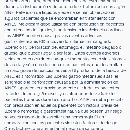
presión arterial (PA) deben ser monitorizada estrechamente
durante la instauración y durante todo el tratamiento con algún
AINE. Retención de líquidos y edema se han observado en
algunos pacientes que se encontraban en tratamiento con
AINES. Meloxicam debe utilizarse con precaución en pacientes
con retención de líquidos, hipertensión o insuficiencia cardíaca.
Los AINES pueden causar graves eventos adversos
gastrointestinales (GI), incluyendo inflamación, sangrado,
ulceración y perforación del estómago, el intestino delgado o
grueso, que puede llegar a ser fatal. Estos eventos adversos
serios pueden ocurrir en cualquier momento, con o sin síntomas
de alerta y sólo uno de cada cinco pacientes, que desarrollan
un caso grave de reacción adversa GI producto de la terapia de
AINE, es sintomático. Las úlceras gastrointestinales altas, el
sangrado o la perforación causada por la administración de
AINES, aparece en aproximadamente el 1% de los pacientes
tratados durante 3-6 meses, y en alrededor de 2-4% de los
pacientes tratados durante un año. Los AINE se debe prescribir
con precaución en aquellos pacientes con historia previa de
úlcera o hemorragia gastrointestinal, ya que poseen un riesgo
10 veces mayor de desarrollar una hemorragia GI en
comparación con los pacientes sin estos factores de riesgo.
Otros factores que aumentan el riesgo de sangrado