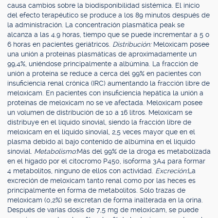
causa cambios sobre la biodisponibilidad sistémica. El inicio
del efecto terapéutico se produce a los 89 minutos después de
la administración. La concentración plasmática peak se
alcanza a las 4.9 horas, tiempo que se puede incrementar a 5 o
6 horas en pacientes geriátricos.
Distribución:
Meloxicam posee
una unión a proteínas plasmáticas de aproximadamente un
99,4%, uniéndose principalmente a albúmina. La fracción de
unión a proteína se reduce a cerca del 99% en pacientes con
insuficiencia renal crónica (IRC) aumentando la fracción libre de
meloxicam. En pacientes con insuficiencia hepática la unión a
proteínas de meloxicam no se ve afectada. Meloxicam posee
un volumen de distribución de 10 a 16 litros. Meloxicam se
distribuye en el líquido sinovial, siendo la fracción libre de
meloxicam en el líquido sinovial, 2,5 veces mayor que en el
plasma debido al bajo contenido de albúmina en el líquido
sinovial.
Metabolismo:
Más del 99% de la droga es metabolizada
en el hígado por el citocromo P450, isoforma 3A4 para formar
4 metabolitos, ninguno de ellos con actividad.
Excreción:
La
excreción de meloxicam tanto renal como por las heces es
principalmente en forma de metabolitos. Sólo trazas de
meloxicam (0,2%) se excretan de forma inalterada en la orina.
Después de varias dosis de 7,5 mg de meloxicam, se puede