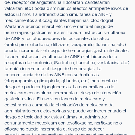
del receptor de angiotensina II (losartan, candesartan,
valsartan, etc.) podía disminuir los efectos antihipertensivos de
estos últimos. La administración simultanea de AINE y
medicamentos anticoagulantes (heparinas, clopidogrel,
Warfarina, acenocumarol, etc.) incrementa el riesgo de
hemorragias gastrointestinales. La administración simultánea
de AINE y los bloqueadores de los canales de calcio
(amlodipino, nifedipino, diltiazem, verapamilo, flunarizina, etc.)
puede incrementar el riesgo de hemorragias gastrointestinales.
La administración simultanea de AINE e inhibidores de la
recaptura de serotonina, (Sertralina, fluoxetina, venlafaxina etc.)
también incrementa el riesgo de hemorragias. La
concomitancia de de los AINE con sulfonilureas
(clorpropamida, glimepirida, gliburida, etc.) incrementa el
riesgo de padecer hipoglucemias. La concomitancia de
meloxicam con aspirina incrementa el riesgo de ulceración
gastrointestinal. El uso simultaneo de meloxicam y
colestiramina aumenta la eliminación de meloxicam. Al
administrarlo con ciclosporinas se puede ver incrementado el
riesgo de toxicidad por estas últimas. Al administrar
conjuntamente meloxicam con levofloxacino, norfloxacino o
ofloxacino puede incrementa el riesgo de padecer