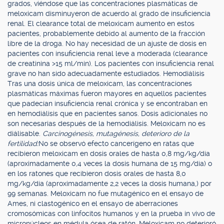
grados, viéndose que las concentraciones plasmáticas de
meloxicam disminuyeron de acuerdo al grado de insuficiencia
renal. El clearance total de meloxicam aumento en estos
pacientes, probablemente debido al aumento de la fracción
libre de la droga. No hay necesidad de un ajuste de dosis en
pacientes con insuficiencia renal leve a moderada (clearance
de creatinina >15 ml/min). Los pacientes con insuficiencia renal
grave no han sido adecuadamente estudiados. Hemodiálisis
Tras una dosis única de meloxicam, las concentraciones
plasmáticas máximas fueron mayores en aquellos pacientes
que padecían insuficiencia renal crónica y se encontraban en
en hemodiálisis que en pacientes sanos. Dosis adicionales no
son necesarias después de la hemodiálisis. Meloxicam no es
diálisable.
Carcinogénesis, mutagénesis, deterioro de la
fertilidad:
No se observó efecto cancerígeno en ratas que
recibieron meloxicam en dosis orales de hasta 0,8 mg/kg/día
(aproximadamente 0,4 veces la dosis humana de 15 mg/día) o
en los ratones que recibieron dosis orales de hasta 8,0
mg/kg/día (aproximadamente 2,2 veces la dosis humana,) por
99 semanas. Meloxicam no fue mutagénico en el ensayo de
Ames, ni clastogénico en el ensayo de aberraciones
cromosómicas con linfocitos humanos y en la prueba in vivo de
micronúcleos en médula ósea de ratón. Meloxicam no deterioró