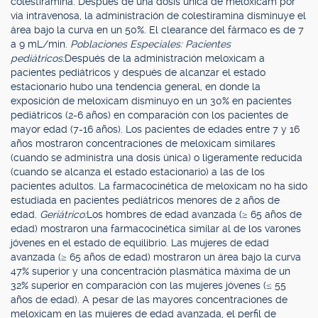
colestiramina. Después de una dosis única de meloxicam por
vía intravenosa, la administración de colestiramina disminuye el
área bajo la curva en un 50%. El clearance del fármaco es de 7
a 9 mL/min.
Poblaciones Especiales: Pacientes
pediátricos:
Después de la administración meloxicam a
pacientes pediátricos y después de alcanzar el estado
estacionario hubo una tendencia general, en donde la
exposición de meloxicam disminuyo en un 30% en pacientes
pediátricos (2-6 años) en comparación con los pacientes de
mayor edad (7-16 años). Los pacientes de edades entre 7 y 16
años mostraron concentraciones de meloxicam similares
(cuando se administra una dosis única) o ligeramente reducida
(cuando se alcanza el estado estacionario) a las de los
pacientes adultos. La farmacocinética de meloxicam no ha sido
estudiada en pacientes pediátricos menores de 2 años de
edad.
Geriátrico:
Los hombres de edad avanzada (≥ 65 años de
edad) mostraron una farmacocinética similar al de los varones
jóvenes en el estado de equilibrio. Las mujeres de edad
avanzada (≥ 65 años de edad) mostraron un área bajo la curva
47% superior y una concentración plasmática máxima de un
32% superior en comparación con las mujeres jóvenes (≤ 55
años de edad). A pesar de las mayores concentraciones de
meloxicam en las mujeres de edad avanzada, el perfil de