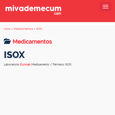
Togg
navig
Inicio
»
Medicamentos
»
ISOX
Medicamentos
ISOX
Laboratorio
Eurolab
Medicamento / Fármaco ISOX