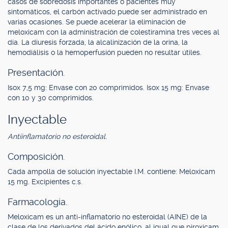
casos de sobredosis importantes o pacientes muy
sintomáticos, el carbón activado puede ser administrado en
varias ocasiones. Se puede acelerar la eliminación de
meloxicam con la administración de colestiramina tres veces al
día. La diuresis forzada, la alcalinización de la orina, la
hemodiálisis o la hemoperfusión pueden no resultar útiles.
Presentación.
Isox 7,5 mg: Envase con 20 comprimidos. Isox 15 mg: Envase
con 10 y 30 comprimidos.
Inyectable
Antiinflamatorio no esteroidal.
Composición.
Cada ampolla de solución inyectable I.M. contiene: Meloxicam
15 mg. Excipientes c.s.
Farmacología.
Meloxicam es un anti-inflamatorio no esteroidal (AINE) de la
clase de los derivados del ácido enólico, al igual que piroxicam