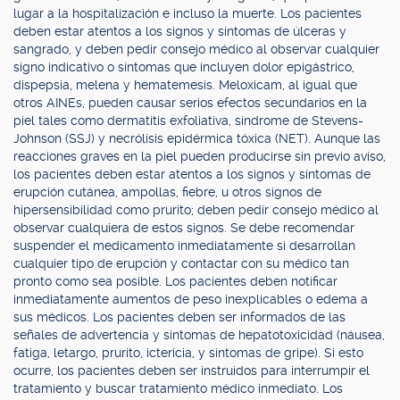
lugar a la hospitalización e incluso la muerte. Los pacientes
deben estar atentos a los signos y síntomas de úlceras y
sangrado, y deben pedir consejo médico al observar cualquier
signo indicativo o síntomas que incluyen dolor epigástrico,
dispepsia, melena y hematemesis. Meloxicam, al igual que
otros AINEs, pueden causar serios efectos secundarios en la
piel tales como dermatitis exfoliativa, síndrome de Stevens-
Johnson (SSJ) y necrólisis epidérmica tóxica (NET). Aunque las
reacciones graves en la piel pueden producirse sin previo aviso,
los pacientes deben estar atentos a los signos y síntomas de
erupción cutánea, ampollas, fiebre, u otros signos de
hipersensibilidad como prurito; deben pedir consejo médico al
observar cualquiera de estos signos. Se debe recomendar
suspender el medicamento inmediatamente si desarrollan
cualquier tipo de erupción y contactar con su médico tan
pronto como sea posible. Los pacientes deben notificar
inmediatamente aumentos de peso inexplicables o edema a
sus médicos. Los pacientes deben ser informados de las
señales de advertencia y síntomas de hepatotoxicidad (náusea,
fatiga, letargo, prurito, ictericia, y síntomas de gripe). Si esto
ocurre, los pacientes deben ser instruidos para interrumpir el
tratamiento y buscar tratamiento médico inmediato. Los