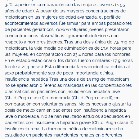
32% superior en comparación con las mujeres jóvenes (≤ 55
años de edad). A pesar de las mayores concentraciones de
meloxicam en las mujeres de edad avanzada, el perfil de
acontecimientos adversos fue similar para ambas poblaciones
de pacientes geriátricos.
Género:
Mujeres jóvenes presentaron
concentraciones plasmáticas ligeramente inferiores con
respecto a hombres jóvenes. Tras una dosis única de 7,5 mg de
meloxicam, la vida media de eliminación es de 19,5 horas para
las mujeres, en comparación con 23,4 horas para los hombres.
En el estado estacionario, los datos fueron similares (17,9 horas
frente a 21,4 horas). Esta diferencia farmacocinética debida al
sexo probablemente sea de poca importancia clínica.
Insuficiencia hepática Tras una dosis de 15 mg de meloxicam
no se apreciaron diferencias marcadas en las concentraciones
plasmáticas en pacientes con insuficiencia hepática leve
(Child-Pugh clase I) o moderada (Child-Pugh clase II), en
comparación con voluntarios sanos. No es necesario ajustar la
dosis de meloxicam en pacientes con insuficiencia hepática
leve o moderada. No se han realizado estudios adecuados en
pacientes con insuficiencia hepática grave (Child-Pugh clase III).
Insuficiencia renal La farmacocinética de meloxicam se ha
estudiado en pacientes insuficientes renales en diferentes