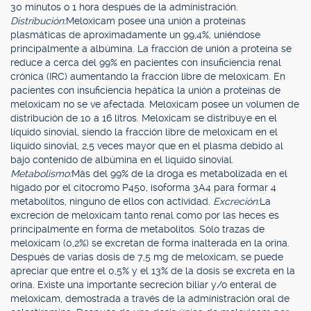
30 minutos o 1 hora después de la administración.
Distribución:
Meloxicam posee una unión a proteínas
plasmáticas de aproximadamente un 99,4%, uniéndose
principalmente a albúmina. La fracción de unión a proteína se
reduce a cerca del 99% en pacientes con insuficiencia renal
crónica (IRC) aumentando la fracción libre de meloxicam. En
pacientes con insuficiencia hepática la unión a proteínas de
meloxicam no se ve afectada. Meloxicam posee un volumen de
distribución de 10 a 16 litros. Meloxicam se distribuye en el
líquido sinovial, siendo la fracción libre de meloxicam en el
líquido sinovial, 2,5 veces mayor que en el plasma debido al
bajo contenido de albúmina en el líquido sinovial.
Metabolismo:
Más del 99% de la droga es metabolizada en el
hígado por el citocromo P450, isoforma 3A4 para formar 4
metabolitos, ninguno de ellos con actividad.
Excreción:
La
excreción de meloxicam tanto renal como por las heces es
principalmente en forma de metabolitos. Sólo trazas de
meloxicam (0,2%) se excretan de forma inalterada en la orina.
Después de varias dosis de 7,5 mg de meloxicam, se puede
apreciar que entre el 0,5% y el 13% de la dosis se excreta en la
orina. Existe una importante secreción biliar y/o enteral de
meloxicam, demostrada a través de la administración oral de