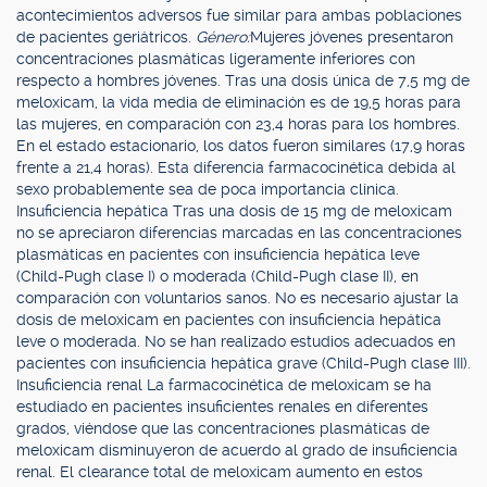
acontecimientos adversos fue similar para ambas poblaciones
de pacientes geriátricos.
Género:
Mujeres jóvenes presentaron
concentraciones plasmáticas ligeramente inferiores con
respecto a hombres jóvenes. Tras una dosis única de 7,5 mg de
meloxicam, la vida media de eliminación es de 19,5 horas para
las mujeres, en comparación con 23,4 horas para los hombres.
En el estado estacionario, los datos fueron similares (17,9 horas
frente a 21,4 horas). Esta diferencia farmacocinética debida al
sexo probablemente sea de poca importancia clínica.
Insuficiencia hepática Tras una dosis de 15 mg de meloxicam
no se apreciaron diferencias marcadas en las concentraciones
plasmáticas en pacientes con insuficiencia hepática leve
(Child-Pugh clase I) o moderada (Child-Pugh clase II), en
comparación con voluntarios sanos. No es necesario ajustar la
dosis de meloxicam en pacientes con insuficiencia hepática
leve o moderada. No se han realizado estudios adecuados en
pacientes con insuficiencia hepática grave (Child-Pugh clase III).
Insuficiencia renal La farmacocinética de meloxicam se ha
estudiado en pacientes insuficientes renales en diferentes
grados, viéndose que las concentraciones plasmáticas de
meloxicam disminuyeron de acuerdo al grado de insuficiencia
renal. El clearance total de meloxicam aumento en estos