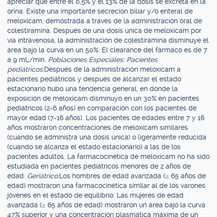
apreciar que entre el 0,5% y el 13% de la dosis se excreta en la
orina. Existe una importante secreción biliar y/o enteral de
meloxicam, demostrada a través de la administración oral de
colestiramina. Después de una dosis única de meloxicam por
vía intravenosa, la administración de colestiramina disminuye el
área bajo la curva en un 50%. El clearance del fármaco es de 7
a 9 mL/min.
Poblaciones Especiales: Pacientes
pediátricos:
Después de la administración meloxicam a
pacientes pediátricos y después de alcanzar el estado
estacionario hubo una tendencia general, en donde la
exposición de meloxicam disminuyo en un 30% en pacientes
pediátricos (2-6 años) en comparación con los pacientes de
mayor edad (7-16 años). Los pacientes de edades entre 7 y 16
años mostraron concentraciones de meloxicam similares
(cuando se administra una dosis única) o ligeramente reducida
(cuando se alcanza el estado estacionario) a las de los
pacientes adultos. La farmacocinética de meloxicam no ha sido
estudiada en pacientes pediátricos menores de 2 años de
edad.
Geriátrico:
Los hombres de edad avanzada (≥ 65 años de
edad) mostraron una farmacocinética similar al de los varones
jóvenes en el estado de equilibrio. Las mujeres de edad
avanzada (≥ 65 años de edad) mostraron un área bajo la curva
47% superior y una concentración plasmática máxima de un