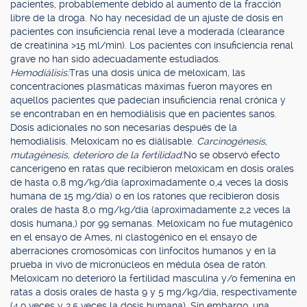
pacientes, probablemente debido al aumento de la fracción
libre de la droga. No hay necesidad de un ajuste de dosis en
pacientes con insuficiencia renal leve a moderada (clearance
de creatinina >15 ml/min). Los pacientes con insuficiencia renal
grave no han sido adecuadamente estudiados.
Hemodiálisis:
Tras una dosis única de meloxicam, las
concentraciones plasmáticas máximas fueron mayores en
aquellos pacientes que padecían insuficiencia renal crónica y
se encontraban en en hemodiálisis que en pacientes sanos.
Dosis adicionales no son necesarias después de la
hemodiálisis. Meloxicam no es diálisable.
Carcinogénesis,
mutagénesis, deterioro de la fertilidad:
No se observó efecto
cancerígeno en ratas que recibieron meloxicam en dosis orales
de hasta 0,8 mg/kg/día (aproximadamente 0,4 veces la dosis
humana de 15 mg/día) o en los ratones que recibieron dosis
orales de hasta 8,0 mg/kg/día (aproximadamente 2,2 veces la
dosis humana,) por 99 semanas. Meloxicam no fue mutagénico
en el ensayo de Ames, ni clastogénico en el ensayo de
aberraciones cromosómicas con linfocitos humanos y en la
prueba in vivo de micronúcleos en médula ósea de ratón.
Meloxicam no deterioró la fertilidad masculina y/o femenina en
ratas a dosis orales de hasta 9 y 5 mg/kg/día, respectivamente
(4,9 veces y 2,5 veces la dosis humana). Sin embargo, una