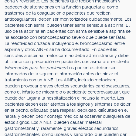
corta y reversible. Los pacientes que reciben meloxicam y
padecen de alteraciones en la función plaquetaria, como
trastornos de la coagulación o pacientes que reciben
anticoagulantes, deben ser monitorizados cuidadosamente. Los
pacientes con asma, pueden tener asma sensible a aspirina. El
uso de la aspirina en pacientes con asma sensible a aspirina se
ha asociado con broncoespasmo severo que puede ser fatal.
La reactividad cruzada, incluyendo el broncoespasmo, entre
aspirina y otros AINEs se ha documentado. En pacientes
sensibles a aspirina, meloxicam no debe administrarse y debe
utilizarse con precaución en pacientes con asma pre-existente.
Información para los pacientes:
Los pacientes deben ser
informados de la siguiente información antes de iniciar el
tratamiento con un AINE. Los AINEs, incluido meloxicam,
pueden provocar graves efectos secundarios cardiovasculares,
como el infarto de miocardio o accidente cerebrovascular, que
puede dar lugar a la hospitalización e incluso la muerte. Los
pacientes deben estar atentos a los signos y síntomas de dolor
en el pecho, dificultad para respirar, debilidad, dificultad en el
habla, y deben pedir consejo médico al observar cualquiera de
estos signos. Los AINEs, pueden causar malestar
gastrointestinal y, raramente, graves efectos secundarios
gastrointestinales, como úlceras y sangrado, que pueden dar