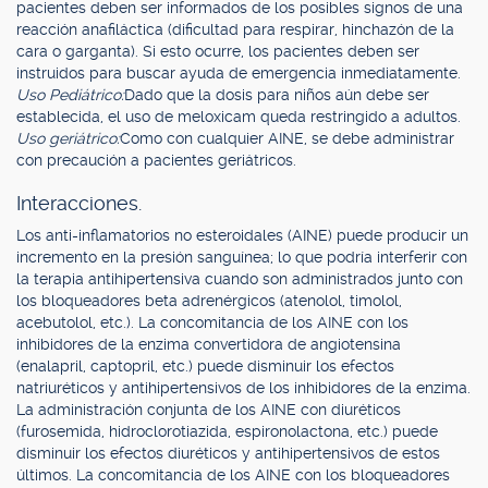
pacientes deben ser informados de los posibles signos de una
reacción anafiláctica (dificultad para respirar, hinchazón de la
cara o garganta). Si esto ocurre, los pacientes deben ser
instruidos para buscar ayuda de emergencia inmediatamente.
Uso Pediátrico:
Dado que la dosis para niños aún debe ser
establecida, el uso de meloxicam queda restringido a adultos.
Uso geriátrico:
Como con cualquier AINE, se debe administrar
con precaución a pacientes geriátricos.
Interacciones.
Los anti-inflamatorios no esteroidales (AINE) puede producir un
incremento en la presión sanguínea; lo que podría interferir con
la terapia antihipertensiva cuando son administrados junto con
los bloqueadores beta adrenérgicos (atenolol, timolol,
acebutolol, etc.). La concomitancia de los AINE con los
inhibidores de la enzima convertidora de angiotensina
(enalapril, captopril, etc.) puede disminuir los efectos
natriuréticos y antihipertensivos de los inhibidores de la enzima.
La administración conjunta de los AINE con diuréticos
(furosemida, hidroclorotiazida, espironolactona, etc.) puede
disminuir los efectos diuréticos y antihipertensivos de estos
últimos. La concomitancia de los AINE con los bloqueadores