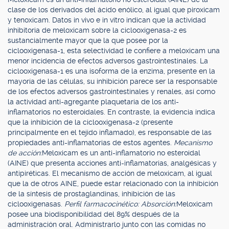
clase de los derivados del ácido enólico, al igual que piroxicam
y tenoxicam. Datos in vivo e in vitro indican que la actividad
inhibitoria de meloxicam sobre la ciclooxigenasa-2 es
sustancialmente mayor que la que posee por la
ciclooxigenasa-1, esta selectividad le confiere a meloxicam una
menor incidencia de efectos adversos gastrointestinales. La
ciclooxigenasa-1 es una isoforma de la enzima, presente en la
mayoría de las células, su inhibición parece ser la responsable
de los efectos adversos gastrointestinales y renales, así como
la actividad anti-agregante plaquetaria de los anti-
inflamatorios no esteroidales. En contraste, la evidencia indica
que la inhibición de la ciclooxigenasa-2 (presente
principalmente en el tejido inflamado), es responsable de las
propiedades anti-inflamatorias de estos agentes.
Mecanismo
de acción:
Meloxicam es un anti-inflamatorio no esteroidal
(AINE) que presenta acciones anti-inflamatorias, analgésicas y
antipiréticas. El mecanismo de acción de meloxicam, al igual
que la de otros AINE, puede estar relacionado con la inhibición
de la síntesis de prostaglandinas, inhibición de las
ciclooxigenasas.
Perfil farmacocinético: Absorción:
Meloxicam
posee una biodisponibilidad del 89% después de la
administración oral. Administrarlo junto con las comidas no