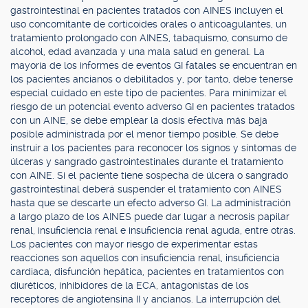
gastrointestinal en pacientes tratados con AINES incluyen el
uso concomitante de corticoides orales o anticoagulantes, un
tratamiento prolongado con AINES, tabaquismo, consumo de
alcohol, edad avanzada y una mala salud en general. La
mayoría de los informes de eventos GI fatales se encuentran en
los pacientes ancianos o debilitados y, por tanto, debe tenerse
especial cuidado en este tipo de pacientes. Para minimizar el
riesgo de un potencial evento adverso GI en pacientes tratados
con un AINE, se debe emplear la dosis efectiva más baja
posible administrada por el menor tiempo posible. Se debe
instruir a los pacientes para reconocer los signos y síntomas de
úlceras y sangrado gastrointestinales durante el tratamiento
con AINE. Si el paciente tiene sospecha de úlcera o sangrado
gastrointestinal deberá suspender el tratamiento con AINES
hasta que se descarte un efecto adverso GI. La administración
a largo plazo de los AINES puede dar lugar a necrosis papilar
renal, insuficiencia renal e insuficiencia renal aguda, entre otras.
Los pacientes con mayor riesgo de experimentar estas
reacciones son aquellos con insuficiencia renal, insuficiencia
cardiaca, disfunción hepática, pacientes en tratamientos con
diuréticos, inhibidores de la ECA, antagonistas de los
receptores de angiotensina II y ancianos. La interrupción del