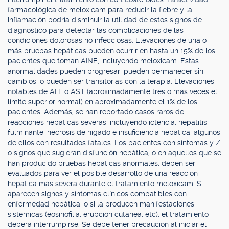
farmacológica de meloxicam para reducir la fiebre y la
inflamación podría disminuir la utilidad de estos signos de
diagnóstico para detectar las complicaciones de las
condiciones dolorosas no infecciosas. Elevaciones de una o
más pruebas hepáticas pueden ocurrir en hasta un 15% de los
pacientes que toman AINE, incluyendo meloxicam. Estas
anormalidades pueden progresar, pueden permanecer sin
cambios, o pueden ser transitorias con la terapia. Elevaciones
notables de ALT o AST (aproximadamente tres o más veces el
límite superior normal) en aproximadamente el 1% de los
pacientes. Además, se han reportado casos raros de
reacciones hepáticas severas, incluyendo ictericia, hepatitis
fulminante, necrosis de hígado e insuficiencia hepática, algunos
de ellos con resultados fatales. Los pacientes con síntomas y /
o signos que sugieran disfunción hepática, o en aquellos que se
han producido pruebas hepáticas anormales, deben ser
evaluados para ver el posible desarrollo de una reacción
hepática más severa durante el tratamiento meloxicam. Si
aparecen signos y síntomas clínicos compatibles con
enfermedad hepática, o si la producen manifestaciones
sistémicas (eosinofilia, erupción cutánea, etc), el tratamiento
deberá interrumpirse. Se debe tener precaución al iniciar el