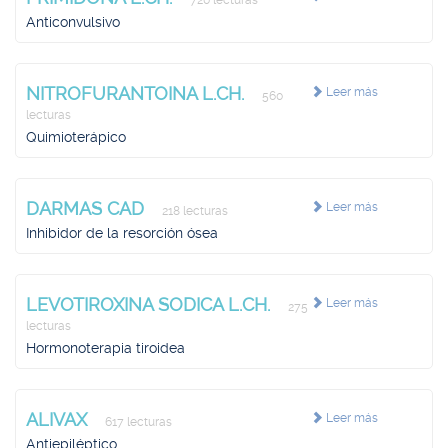
720 lecturas
Anticonvulsivo
NITROFURANTOINA L.CH.
Leer más
560
lecturas
Quimioterápico
DARMAS CAD
Leer más
218 lecturas
Inhibidor de la resorción ósea
LEVOTIROXINA SODICA L.CH.
Leer más
275
lecturas
Hormonoterapia tiroidea
ALIVAX
Leer más
617 lecturas
Antiepiléptico