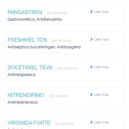
PANGASTREN
Leer más
863 lecturas
Gastrocinético, Antiflatulento
FRESHMEL TOS
Leer más
801 lecturas
Antiséptico bucofaríngeo, Antitusígeno
DOCETAXEL TEVA
Leer más
692 lecturas
Antineoplásico
NITRENDIPINO
Leer más
380 lecturas
Antihipertensivo
VIRONIDA FORTE
Leer más
513 lecturas