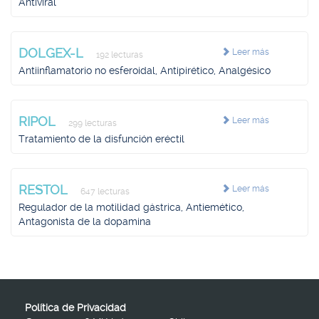
Antiviral
DOLGEX-L
Leer más
192 lecturas
Antiinflamatorio no esferoidal, Antipirético, Analgésico
RIPOL
Leer más
299 lecturas
Tratamiento de la disfunción eréctil
RESTOL
Leer más
647 lecturas
Regulador de la motilidad gástrica, Antiemético,
Antagonista de la dopamina
Política de Privacidad