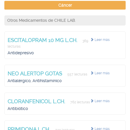
Cáncer
Otros Medicamentos de CHILE LAB.
ESCITALOPRAM 10 MG L.CH.
Leer más
369
lecturas
Antidepresivo
NEO ALERTOP GOTAS
Leer más
557 lecturas
Antialérgico, Antihistamínico
CLORANFENICOL L.CH.
Leer más
762 lecturas
Antibiótico
PRIMIDONA L.CH.
Leer más