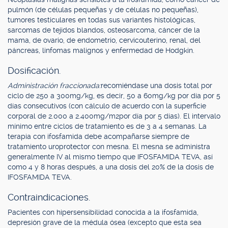
pulmón (de células pequeñas y de células no pequeñas),
tumores testiculares en todas sus variantes histológicas,
sarcomas de tejidos blandos, osteosarcoma, cáncer de la
mama, de ovario, de endometrio, cervicouterino, renal, del
páncreas, linfomas malignos y enfermedad de Hodgkin.
Dosificación.
Administración fraccionada:
recomiéndase una dosis total por
ciclo de 250 a 300mg/kg, es decir, 50 a 60mg/kg por día por 5
días consecutivos (con cálculo de acuerdo con la superficie
corporal de 2.000 a 2.400mg/m2por día por 5 días). El intervalo
mínimo entre ciclos de tratamiento es de 3 a 4 semanas. La
terapia con ifosfamida debe acompañarse siempre de
tratamiento uroprotector con mesna. El mesna se administra
generalmente IV al mismo tiempo que IFOSFAMIDA TEVA, así
como 4 y 8 horas después, a una dosis del 20% de la dosis de
IFOSFAMIDA TEVA.
Contraindicaciones.
Pacientes con hipersensibilidad conocida a la ifosfamida,
depresión grave de la médula ósea (excepto que esta sea