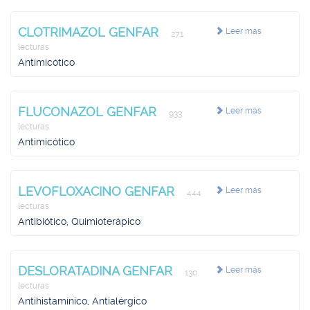
CLOTRIMAZOL GENFAR
Leer más
271
lecturas
Antimicótico
FLUCONAZOL GENFAR
Leer más
933
lecturas
Antimicótico
LEVOFLOXACINO GENFAR
Leer más
444
lecturas
Antibiótico, Quimioterápico
DESLORATADINA GENFAR
Leer más
130
lecturas
Antihistamínico, Antialérgico