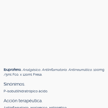
Ibuprofeno.
Analgésico. Antiinflamatorio. Antirreumático.
100mg
/5ml Fco. x 120ml Fresa.
Sinónimos.
P-isobutilhidratrópico ácido.
Acción terapéutica.
Antiinflamatorio, analgésico, antipirético.