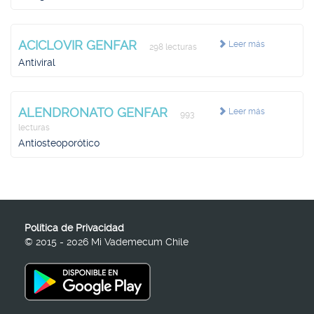
ACICLOVIR GENFAR
Leer más
298 lecturas
Antiviral
ALENDRONATO GENFAR
Leer más
993
lecturas
Antiosteoporótico
Política de Privacidad
© 2015 - 2026 Mi Vademecum Chile