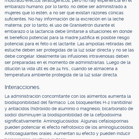
mostrado efectos teratogénicos, pero no hay experiencia en el
embarazo humano; por lo tanto, no debe ser administrado a
mujeres que lo estén, a no ser que existan razones clínicas
suficientes. No hay información de la excreción en la leche
materna; por lo tanto, el uso de Granisetrón durante el
embarazo o la lactancia debe limitarse a situaciones en donde
el beneficio potencial para la madre justifica el posible riesgo
potencial para el feto o el lactante. Las ampollas retiradas del
estuche deben ser protegidas de la luz solar directa y no se las
debe congelar. Idealmente las infusiones intravenosas deben
ser preparadas en el momento de administrarlas. Luego de la
dilución la vida útil es de 24 hrs., cuando se almacena a
temperatura ambiente protegida de la luz solar directa.
Interacciones.
La administración concomitante con los alimentos aumenta la
biodisponibilidad del fármaco. Los bloqueantes H-2 (ranitidina)
y antiácidos (hidróxido de aluminio o magnesio, bicarbonato de
sodio) disminuyen la biodisponibilidad de la cefpodoxima
significativamente. Aminoglucósidos: Algunas cefalosporinas
pueden potenciar el efecto nefrotóxico de los aminoglucósidos.
Anticoagulantes orales: Aumentan su efecto y pueden inducir