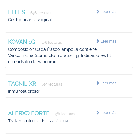
FEELS
Leer más
636 lecturas
Gel lubricante vaginal
KOVAN 1G
Leer más
576 lecturas
Composición.Cada frasco-ampolla contiene:
Vancomicina (como clorhidrato) 1 g. Indicaciones.El
clorhidrato de Vancomic...
TACNIL XR
Leer más
619 lecturas
Inmunosupresor
ALERXO FORTE
Leer más
361 lecturas
Tratamiento de rinitis alérgica