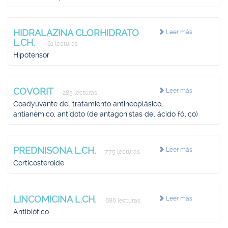
HIDRALAZINA CLORHIDRATO
Leer más
L.CH.
461 lecturas
Hipotensor
COVORIT
Leer más
285 lecturas
Coadyuvante del tratamiento antineoplásico,
antianémico, antídoto (de antagonistas del ácido fólico)
PREDNISONA L.CH.
Leer más
775 lecturas
Corticosteroide
LINCOMICINA L.CH.
Leer más
686 lecturas
Antibiótico