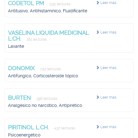
CODETOL PM
Leer más
535 lecturas
Antitusivo, Antihistamínico, Fluidificante
VASELINA LIQUIDA MEDICINAL
Leer más
L.CH.
261 lecturas
Laxante
DONOMIX
Leer más
752 lecturas
Antifúngico, Corticosteroide tópico
BURTEN
Leer más
396 lecturas
Analgésico no narcótico, Antipirético
PIRITINOL L.CH.
Leer más
437 lecturas
Psicoenergético