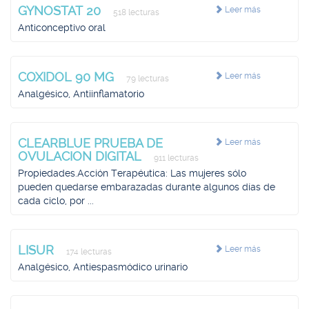
GYNOSTAT 20
Leer más
518 lecturas
Anticonceptivo oral
COXIDOL 90 MG
Leer más
79 lecturas
Analgésico, Antiinflamatorio
CLEARBLUE PRUEBA DE
Leer más
OVULACION DIGITAL
911 lecturas
Propiedades.Acción Terapéutica: Las mujeres sólo
pueden quedarse embarazadas durante algunos días de
cada ciclo, por ...
LISUR
Leer más
174 lecturas
Analgésico, Antiespasmódico urinario