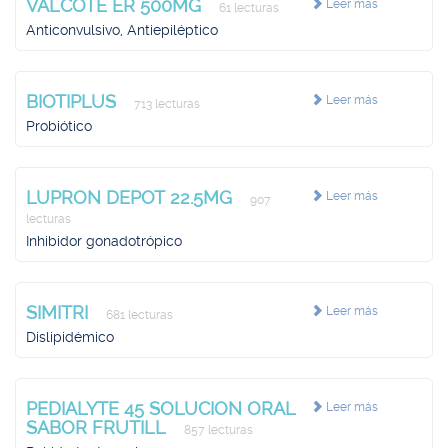
VALCOTE ER 500MG
Leer más
61 lecturas
Anticonvulsivo, Antiepiléptico
BIOTIPLUS
Leer más
713 lecturas
Probiótico
LUPRON DEPOT 22.5MG
Leer más
907
lecturas
Inhibidor gonadotrópico
SIMITRI
Leer más
681 lecturas
Dislipidémico
PEDIALYTE 45 SOLUCION ORAL
Leer más
SABOR FRUTILL
857 lecturas