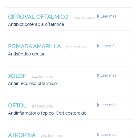
CIPROVAL OFTALMICO
Leer más
544 lecturas
Antibióticoterapia oftálmica
POMADA AMARILLA
Leer más
716 lecturas
Antiséptico ocular
XOLOF
Leer más
444 lecturas
Antiinfeccioso oftálmico
OFTOL
Leer más
502 lecturas
Antiinflamatorio tópico, Corticosteroide
ATROPINA
Leer más
984 lecturas