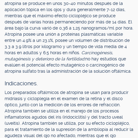
atropina se produce en unos 30-40 minutos después de la
aplicación tópica en los ojos y dura generalmente 7-12 días,
mientras que el máximo efecto ciclopléjico se produce
después de varias horas permaneciendo por más de 14 días. El
área bajo la curva varió de 0,36 a 1,25 nanogramos/ml por hora.
Atropina posee una unión a proteínas plasmáticas variable
entre un 4.9% a un 23.1%, posee un volumen de distribución de
3.3 a 3.9 litros por kilogramo y un tiempo de vida media de 4
horas en adultos y 6.5 horas en niños.
Carcinogénesis,
mutagénesis y deterioro de la fertilidad:
no hay estudios que
evalúen el potencial efecto mutagénico o carcinogénico de
atropina sulfato tras la administración de la solución oftálmica.
Indicaciones.
Los preparados oftálmicos de atropina se usan para producir
midriasis y cicloplegia en el examen de la retina y el disco
óptico, junto con la medición de los errores de refracción.
Atropina también se utiliza en el manejo de los procesos
inflamatorios agudos del iris (iridociclitis) y del tracto uveal
(uveítis). Atropina también se utiliza, por su efecto ciclopléjico,
para el tratamiento de la supresión de la ambliopía al reducir la
agudeza visual del ojo no afectado, mientras que el ojo