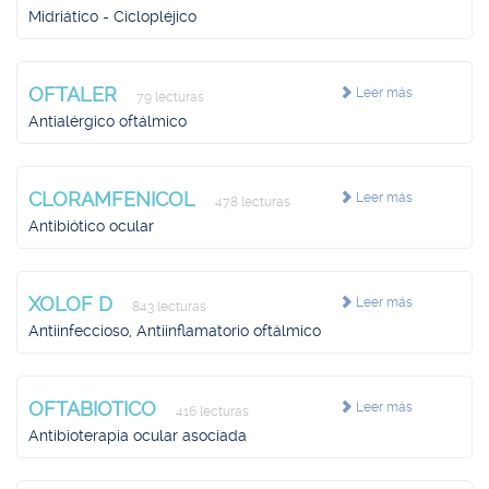
Midriático - Ciclopléjico
OFTALER
Leer más
79 lecturas
Antialérgico oftálmico
CLORAMFENICOL
Leer más
478 lecturas
Antibiótico ocular
XOLOF D
Leer más
843 lecturas
Antiinfeccioso, Antiinflamatorio oftálmico
OFTABIOTICO
Leer más
416 lecturas
Antibioterapia ocular asociada