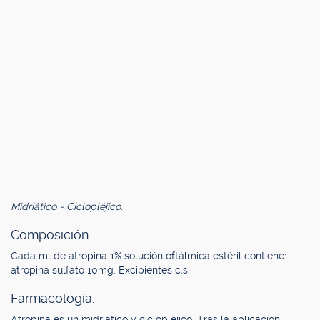
Midriático - Ciclopléjico.
Composición.
Cada ml de atropina 1% solución oftálmica estéril contiene:
atropina sulfato 10mg. Excipientes c.s.
Farmacología.
Atropina es un midriático y ciclopléjico. Tras la aplicación