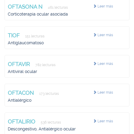
OFTASONA N
Leer más
461 lecturas
Corticoterapia ocular asociada
TIOF
Leer más
151 lecturas
Antiglaucomatoso
OFTAVIR
Leer más
782 lecturas
Antiviral ocular
OFTACON
Leer más
173 lecturas
Antialérgico
OFTALIRIO
Leer más
536 lecturas
Descongestivo, Antialérgico ocular