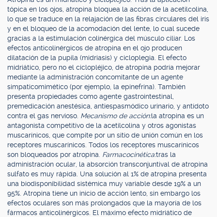
tópica en los ojos, atropina bloquea la acción de la acetilcolina,
lo que se traduce en la relajación de las fibras circulares del iris
y en el bloqueo de la acomodación del lente, lo cual sucede
gracias a la estimulación colinérgica del músculo ciliar. Los
efectos anticolinérgicos de atropina en el ojo producen
dilatación de la pupila (midriasis) y cicloplegia. El efecto
midriático, pero no el ciclopléjico, de atropina podría mejorar
mediante la administración concomitante de un agente
simpaticomimético (por ejemplo, la epinefrina). También
presenta propiedades como agente gastrointestinal,
premedicación anestésica, antiespasmódico urinario, y antídoto
contra el gas nervioso.
Mecanismo de acción:
la atropina es un
antagonista competitivo de la acetilcolina y otros agonistas
muscarínicos, que compite por un sitio de unión común en los
receptores muscarínicos. Todos los receptores muscarínicos
son bloqueados por atropina.
Farmacocinética:
tras la
administración ocular, la absorción transconjuntival de atropina
sulfato es muy rápida. Una solución al 1% de atropina presenta
una biodisponibilidad sistémica muy variable desde 19% a un
95%. Atropina tiene un inicio de acción lento, sin embargo los
efectos oculares son más prolongados que la mayoría de los
fármacos anticolinérgicos. El máximo efecto midriático de