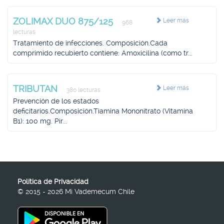
ZOLIMAX DUO 875/125
Leer más
968
lecturas
Tratamiento de infecciones. Composición.Cada
comprimido recubierto contiene: Amoxicilina (como tr...
TRIBUTAN
Leer más
380 lecturas
Prevención de los estados
deficitarios.Composición.Tiamina Mononitrato (Vitamina
B1): 100 mg. Pir...
Política de Privacidad
© 2015 - 2026 Mi Vademecum Chile