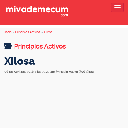
Togg
navig
Inicio
»
Principios Activos
»
Xilosa
Principios Activos
Xilosa
06 de Abril del 2016 a las 10:22 am
Principio Activo (P.A) Xilosa