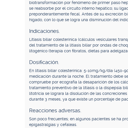
biotransformación por fenómeno de primer paso hepáti
se reabsorbe por el circuito interno hepático; su lig
preponderantemente fecal. Antes de su excreción bili
hígado, con lo que se logra una disminución del índice
Indicaciones.
Litiasis biliar colesterínica (cálculos vesiculares
del tratamiento de la litiasis biliar por ondas de cho
litogénico (terapia con fibratos, dietas para adelgazar
Dosificación.
En litiasis biliar colesterínica: 5-10mg/kg/día (450
medicación durante la noche. El tratamiento debe se
compruebe por ecografía la desaparición de los cálc
tratamiento preventivo de la litiasis o la dispepsia b
litotricia se lograra la disolución de las concrecion
durante 3 meses, ya que existe un porcentaje de pac
Reacciones adversas.
Son poco frecuentes; en algunos pacientes se ha prod
epigastralgias y cefaleas.