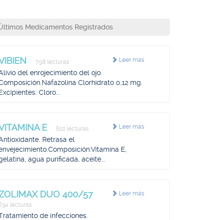
Últimos Medicamentos Registrados
VIBIEN
Leer más
798 lecturas
Alivio del enrojecimiento del ojo.
Composición.Nafazolina Clorhidrato 0,12 mg.
Excipientes: Cloro...
VITAMINA E
Leer más
622 lecturas
Antioxidante. Retrasa el
envejecimiento.Composición.Vitamina E,
gelatina, agua purificada, aceite...
ZOLIMAX DUO 400/57
Leer más
634 lecturas
Tratamiento de infecciones.