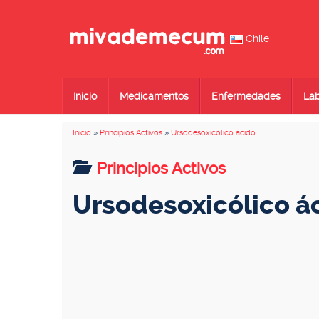
Chile
Inicio
Medicamentos
Enfermedades
Lab
Inicio
»
Principios Activos
»
Ursodesoxicólico ácido
Principios Activos
Ursodesoxicólico á