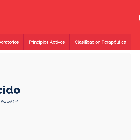
oratorios
Principios Activos
Clasificación Terapéutica
cido
Publicidad