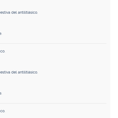
stiva del antilitiásico.
e.
ico.
stiva del antilitiásico.
e.
ico.