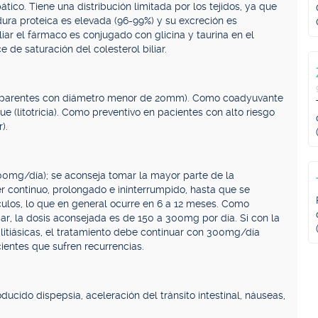
co. Tiene una distribución limitada por los tejidos, ya que
adura proteica es elevada (96-99%) y su excreción es
ar el fármaco es conjugado con glicina y taurina en el
 de saturación del colesterol biliar.
 transparentes con diámetro menor de 20mm). Como coadyuvante
que (litotricia). Como preventivo en pacientes con alto riesgo
).
-900mg/día); se aconseja tomar la mayor parte de la
r continuo, prolongado e ininterrumpido, hasta que se
ulos, lo que en general ocurre en 6 a 12 meses. Como
iliar, la dosis aconsejada es de 150 a 300mg por día. Si con la
es litiásicas, el tratamiento debe continuar con 300mg/día
ientes que sufren recurrencias.
ucido dispepsia, aceleración del tránsito intestinal, náuseas,