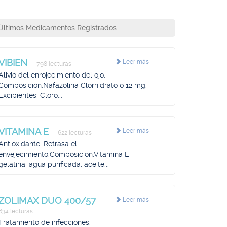
Últimos Medicamentos Registrados
VIBIEN
Leer más
798 lecturas
Alivio del enrojecimiento del ojo.
Composición.Nafazolina Clorhidrato 0,12 mg.
Excipientes: Cloro...
VITAMINA E
Leer más
622 lecturas
Antioxidante. Retrasa el
envejecimiento.Composición.Vitamina E,
gelatina, agua purificada, aceite...
ZOLIMAX DUO 400/57
Leer más
634 lecturas
Tratamiento de infecciones.