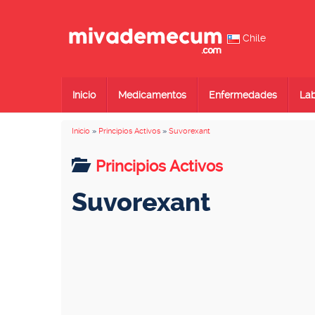
Chile
Inicio
Medicamentos
Enfermedades
Lab
Inicio
»
Principios Activos
»
Suvorexant
Principios Activos
Suvorexant