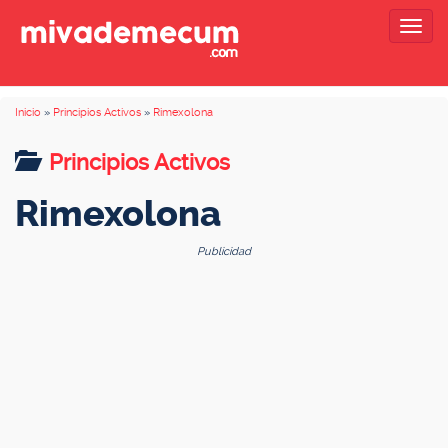
Togg
navig
Inicio
»
Principios Activos
»
Rimexolona
Principios Activos
Rimexolona
Publicidad