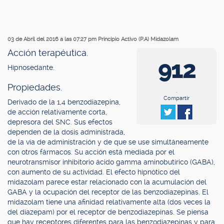
03 de Abril del 2016 a las 07:27 pm
Principio Activo (P.A) Midazolam
Acción terapéutica.
912
Hipnosedante.
Propiedades.
.
Compartir
Derivado de la 1,4 benzodiazepina,
de acción relativamente corta,
depresora del SNC. Sus efectos
dependen de la dosis administrada,
de la vía de administración y de que se use simultáneamente
con otros fármacos. Su acción está mediada por el
neurotransmisor inhibitorio ácido gamma aminobutírico (GABA),
con aumento de su actividad. El efecto hipnótico del
midazolam parece estar relacionado con la acumulación del
GABA y la ocupación del receptor de las benzodiazepinas. El
midazolam tiene una afinidad relativamente alta (dos veces la
del diazepam) por el receptor de benzodiazepinas. Se piensa
que hay receptores diferentes para las benzodiazepinas y para