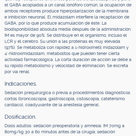
el GABA acoplados a un canal ionóforo común; la ocupación de
ambos receptores produce hiperpolarización de la membrana
e inhibición neuronal. El midazolam interfiere la recaptación de
GABA, por lo que produce acumulación de éste. La
biodisponibilidad absoluta media después de la administración
IM es mayor de 90%. Se distribuye en el organismo, incluso el
LCR y el cerebro. Su unión a las proteínas es muy elevada
(97%). Se metaboliza con rapidez a 1-hidroximetil midazolam y
4'-hidroximidazolam, metabolitos que pueden tener cierta
actividad farmacológica. La corta duración de acción se debe a
su rápido metabolismo y velocidad de eliminación. Se excreta
por vía renal.
Indicaciones.
Sedación prequirúrgica o previa a procedimientos diagnósticos
cortos (broncoscopia, gastroscopia, cistoscopia, cateterismo
cardíaco), coadyuvante de la anestesia general.
Dosificación.
Dosis adultos: sedación preoperatoria y amnesia: IM 70mg a
80mg/kg 30 a 60 minutos antes de la cirugía; sedación