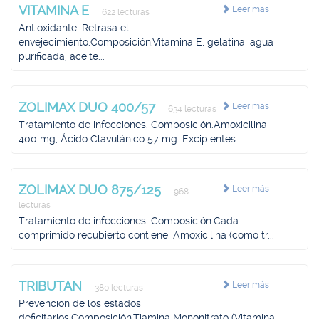
VITAMINA E
Leer más
622 lecturas
Antioxidante. Retrasa el
envejecimiento.Composición.Vitamina E, gelatina, agua
purificada, aceite...
ZOLIMAX DUO 400/57
Leer más
634 lecturas
Tratamiento de infecciones. Composición.Amoxicilina
400 mg, Ácido Clavulánico 57 mg. Excipientes ...
ZOLIMAX DUO 875/125
Leer más
968
lecturas
Tratamiento de infecciones. Composición.Cada
comprimido recubierto contiene: Amoxicilina (como tr...
TRIBUTAN
Leer más
380 lecturas
Prevención de los estados
deficitarios.Composición.Tiamina Mononitrato (Vitamina