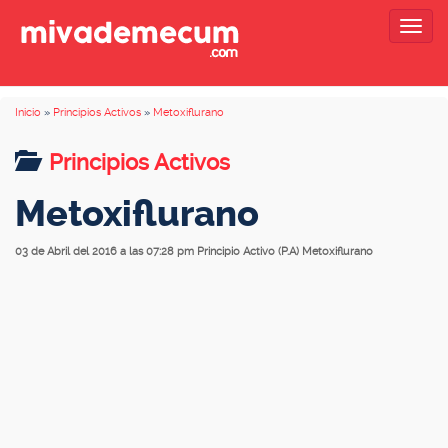
Togg
navig
Inicio
»
Principios Activos
»
Metoxiflurano
Principios Activos
Metoxiflurano
03 de Abril del 2016 a las 07:28 pm
Principio Activo (P.A) Metoxiflurano