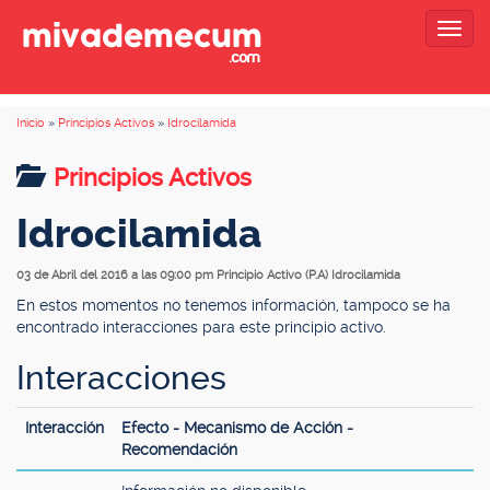
Togg
navig
Inicio
»
Principios Activos
»
Idrocilamida
Principios Activos
Idrocilamida
03 de Abril del 2016 a las 09:00 pm
Principio Activo (P.A) Idrocilamida
En estos momentos no tenemos información, tampoco se ha
encontrado interacciones para este principio activo.
Interacciones
Interacción
Efecto - Mecanismo de Acción -
Recomendación