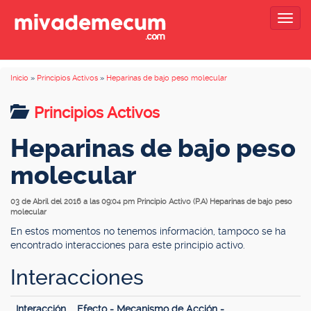
Togg
navig
Inicio
»
Principios Activos
»
Heparinas de bajo peso molecular
Principios Activos
Heparinas de bajo peso
molecular
03 de Abril del 2016 a las 09:04 pm
Principio Activo (P.A) Heparinas de bajo peso
molecular
En estos momentos no tenemos información, tampoco se ha
encontrado interacciones para este principio activo.
Interacciones
Interacción
Efecto - Mecanismo de Acción -