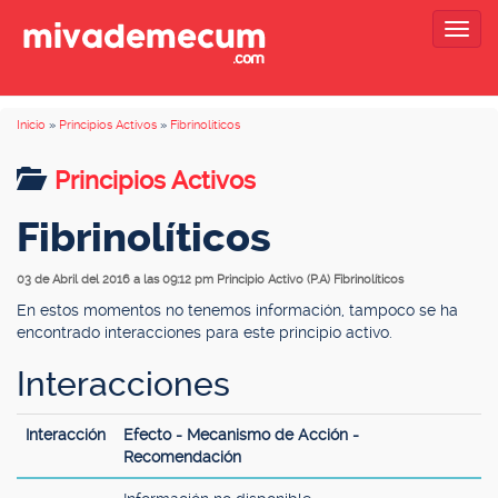
Togg
navig
Inicio
»
Principios Activos
»
Fibrinolíticos
Principios Activos
Fibrinolíticos
03 de Abril del 2016 a las 09:12 pm
Principio Activo (P.A) Fibrinolíticos
En estos momentos no tenemos información, tampoco se ha
encontrado interacciones para este principio activo.
Interacciones
Interacción
Efecto - Mecanismo de Acción -
Recomendación