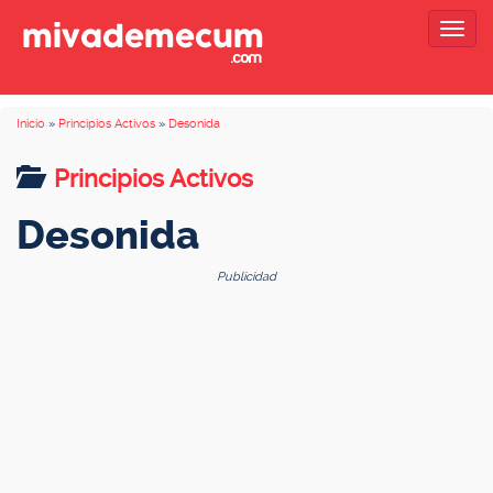
Togg
navig
Inicio
»
Principios Activos
»
Desonida
Principios Activos
Desonida
Publicidad