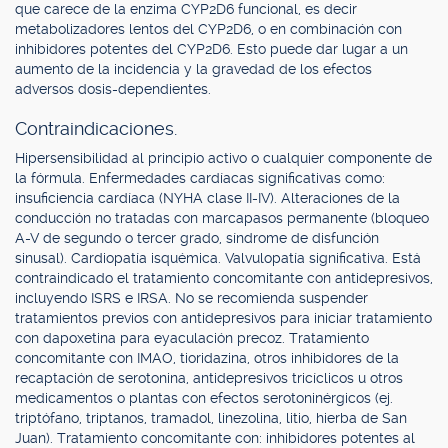
que carece de la enzima CYP2D6 funcional, es decir
metabolizadores lentos del CYP2D6, o en combinación con
inhibidores potentes del CYP2D6. Esto puede dar lugar a un
aumento de la incidencia y la gravedad de los efectos
adversos dosis-dependientes.
Contraindicaciones.
Hipersensibilidad al principio activo o cualquier componente de
la fórmula. Enfermedades cardíacas significativas como:
insuficiencia cardíaca (NYHA clase II-IV). Alteraciones de la
conducción no tratadas con marcapasos permanente (bloqueo
A-V de segundo o tercer grado, síndrome de disfunción
sinusal). Cardiopatía isquémica. Valvulopatía significativa. Está
contraindicado el tratamiento concomitante con antidepresivos,
incluyendo ISRS e IRSA. No se recomienda suspender
tratamientos previos con antidepresivos para iniciar tratamiento
con dapoxetina para eyaculación precoz. Tratamiento
concomitante con IMAO, tioridazina, otros inhibidores de la
recaptación de serotonina, antidepresivos tricíclicos u otros
medicamentos o plantas con efectos serotoninérgicos (ej.
triptófano, triptanos, tramadol, linezolina, litio, hierba de San
Juan). Tratamiento concomitante con: inhibidores potentes al