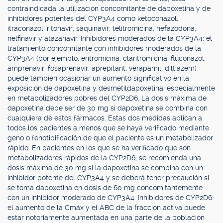
contraindicada la utilización concomitante de dapoxetina y de
inhibidores potentes del CYP3A4 como ketoconazol,
itraconazol, ritonavir, saquinavir, telitromicina, nefazodona,
nelfinavir y atazanavir. Inhibidores moderados de la CYP3A4: el
tratamiento concomitante con inhibidores moderados de la
CYP3A4 (por ejemplo, eritromicina, claritromicina, fluconazol,
amprenavir, fosaprenavir, aprepitant, verapamil, diltiazem)
puede también ocasionar un aumento significativo en la
exposición de dapoxetina y desmetildapoxetina, especialmente
en metabolizadores pobres del CYP2D6. La dosis máxima de
dapoxetina debe ser de 30 mg si dapoxetina se combina con
cualquiera de estos fármacos. Estas dos medidas aplican a
todos los pacientes a menos que se haya verificado mediante
geno o fenotipificación de que el paciente es un metabolizador
rápido. En pacientes en los que se ha verificado que son
metabolizadores rápidos de la CYP2D6, se recomienda una
dosis máxima de 30 mg si la dapoxetina se combina con un
inhibidor potente del CYP3A4 y se deberá tener precaución si
se toma dapoxetina en dosis de 60 mg concomitantemente
con un inhibidor moderado de CYP3A4. Inhibidores de CYP2D6:
el aumento de la Cmáx y el ABC de la fracción activa puede
estar notoriamente aumentada en una parte de la población