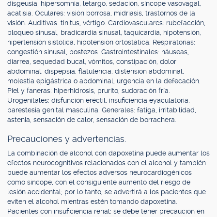
disgeusia, hipersomnia, letargo, sedación, síncope vasovagal,
acatisia. Oculares: visión borrosa, midriasis, trastornos de la
visión. Auditivas: tinitus, vértigo. Cardiovasculares: rubefacción,
bloqueo sinusal, bradicardia sinusal, taquicardia, hipotensión,
hipertensión sistólica, hipotensión ortostática. Respiratorias:
congestión sinusal, bostezos. Gastrointestinales: náuseas,
diarrea, sequedad bucal, vómitos, constipación, dolor
abdominal, dispepsia, flatulencia, distensión abdominal,
molestia epigástrica o abdominal, urgencia en la defecación.
Piel y faneras: hiperhidrosis, prurito, sudoración fría.
Urogenitales: disfunción eréctil, insuficiencia eyaculatoria,
parestesia genital masculina. Generales: fatiga, irritabilidad,
astenia, sensación de calor, sensación de borrachera.
Precauciones y advertencias.
La combinación de alcohol con dapoxetina puede aumentar los
efectos neurocognitivos relacionados con el alcohol y también
puede aumentar los efectos adversos neurocardiogénicos
como síncope, con el consiguiente aumento del riesgo de
lesión accidental; por lo tanto, se advertirá a los pacientes que
eviten el alcohol mientras estén tomando dapoxetina.
Pacientes con insuficiencia renal: se debe tener precaución en