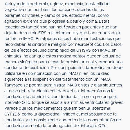
incluyendo hipertermia, rigidez, mioclonía, inestabilidad
vegetativa con posibles fluctuaciones rápidas de los
parámetros vitales y cambios del estado mental como
agitación extrema que progresa a delirio y coma. Estas
reacciones también se han notificado en pacientes que han
dejado de recibir ISRS recientemente y que han empezado a
recibir un IMAO. En algunos casos hubo manifestaciones que
recordaban al síndrome maligno por neurolépticos. Los datos
de los efectos del uso combinado de un ISRS con IMAO en
animales indican que estos medicamentos pueden actuar de
manera sinérgica para elevar la presión arterial y producir una
conducta de excitación. Por consiguiente, dapoxetina no debe
utilizarse en combinación con un IMAO ni en los 14 días
siguientes a la suspensión del tratamiento con un IMAO.
Tampoco se podrán administrar IMAO en los 7 días siguientes
al cese del tratamiento con dapoxetina. Interacción con la
tioridazina: la administración de tioridazina sola prolonga el
intervalo QTc, lo que se asocia a arritmias ventriculares graves.
Parece que los medicamentos que inhiben la isoenzima
CYP2D6, como la dapoxetina, inhiben el metabolismo de la
tioridazina; y el consiguiente aumento de la concentración de
tioridazina aumenta la prolongación del intervalo QTc.