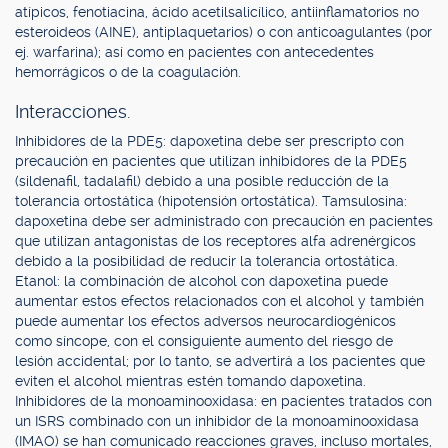
atípicos, fenotiacina, ácido acetilsalicílico, antiinflamatorios no
esteroideos (AINE), antiplaquetarios) o con anticoagulantes (por
ej. warfarina); así como en pacientes con antecedentes
hemorrágicos o de la coagulación.
Interacciones.
Inhibidores de la PDE5: dapoxetina debe ser prescripto con
precaución en pacientes que utilizan inhibidores de la PDE5
(sildenafil, tadalafil) debido a una posible reducción de la
tolerancia ortostática (hipotensión ortostática). Tamsulosina:
dapoxetina debe ser administrado con precaución en pacientes
que utilizan antagonistas de los receptores alfa adrenérgicos
debido a la posibilidad de reducir la tolerancia ortostática.
Etanol: la combinación de alcohol con dapoxetina puede
aumentar estos efectos relacionados con el alcohol y también
puede aumentar los efectos adversos neurocardiogénicos
como síncope, con el consiguiente aumento del riesgo de
lesión accidental; por lo tanto, se advertirá a los pacientes que
eviten el alcohol mientras estén tomando dapoxetina.
Inhibidores de la monoaminooxidasa: en pacientes tratados con
un ISRS combinado con un inhibidor de la monoaminooxidasa
(IMAO) se han comunicado reacciones graves, incluso mortales,