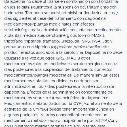
Dapoxetina no debe utilizarse en combinación con tioridazina
en los 14 días siguientes a la suspensión del tratamiento con
tioridazina. Tampoco se podrá administrar tioridazina en los 7
días siguientes al cese del tratamiento con dapoxetina.
Medicamentos/plantas medicinales con efectos
serotoninérgicos: la administración conjunta con medicamentos
/ plantas medicinales serotoninérgicos (como IMAO, L-
triptófano, triptanos, tramadol, linezolida, ISRS, IRSA, litio y
preparados con hipérico
(Hypericum perforatum))
puede
producir efectos asociados a la serotonina. Dapoxetina no debe
utilizarse a la vez que otros ISRS, IMAO u otros
medicamentos/plantas medicinales serotoninérgicos o en 14
días posteriores a la suspensión del tratamiento con estos
medicamentos/plantas medicinales. De manera similar, estos
medicamentos/ plantas medicinales no deben ser
administrados en los 7 días posteriores a la interrupción de
dapoxetina. Efectos de la administración concomitante de
medicamentos sobre la farmacocinética de dapoxetina:
Medicamentos metabolizados por la CYP3A4: el aumento de la
actividad de la CYP3A4 puede tener importancia clínica en
algunos pacientes tratados concomitantemente con un
medicamento metabolizado principalmente por la CYP3A4 y
con un estrecho margen terapéutico. Por lo tanto, está