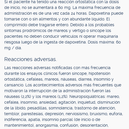
Si el paciente ha tenido una reacción ortostática con la dosis
de inicio, no se aumentará a 60 mg. La máxima frecuencia de
administración es de una vez cada 24 horas. Dapoxetina puede
tomarse con o sin alimentos y con abundante líquido. El
comprimido debe tragarse entero. Debido a los probables
síntomas prodrómicos de mareos y vértigo o síncope los
pacientes no deben conducir vehículos ni operar maquinaria
riesgosa luego de la ingesta de dapoxetina. Dosis máxima: 60
mg / día.
Reacciones adversas.
Las reacciones adversas notificadas con más frecuencia
durante los ensayos clínicos fueron síncope, hipotensión
ortostática, cefaleas, mareos, náuseas, diarrea, insomnio y
cansancio. Los acontecimientos adversos más frecuentes que
motivaron la interrupción de la administración fueron las
náuseas (2,2%) y los mareos (1,2%). Neuropsiquiátricas: mareo,
cefalea, insomnio, ansiedad, agitación, inquietud, disminución
de la libido, pesadillas, somnolencia, trastorno de atención,
temblor, parestesias, depresión, nerviosismo, bruxismo, euforia,
indiferencia, apatía, insomnio parcial (de inicio o de
mantenimiento), anorgasmia, confusión, desorientación,