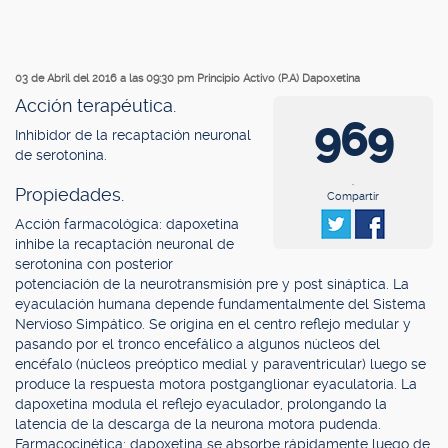
03 de Abril del 2016 a las 09:30 pm
Principio Activo (P.A) Dapoxetina
Acción terapéutica.
969
Inhibidor de la recaptación neuronal
de serotonina.
.
Propiedades.
Compartir
Acción farmacológica: dapoxetina
inhibe la recaptación neuronal de
serotonina con posterior
potenciación de la neurotransmisión pre y post sináptica. La
eyaculación humana depende fundamentalmente del Sistema
Nervioso Simpático. Se origina en el centro reflejo medular y
pasando por el tronco encefálico a algunos núcleos del
encéfalo (núcleos preóptico medial y paraventricular) luego se
produce la respuesta motora postganglionar eyaculatoria. La
dapoxetina modula el reflejo eyaculador, prolongando la
latencia de la descarga de la neurona motora pudenda.
Farmacocinética: dapoxetina se absorbe rápidamente luego de