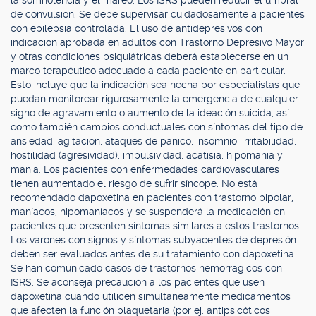
la somnolencia y el mareo. Los ISRS pueden reducir el umbral
de convulsión. Se debe supervisar cuidadosamente a pacientes
con epilepsia controlada. El uso de antidepresivos con
indicación aprobada en adultos con Trastorno Depresivo Mayor
y otras condiciones psiquiátricas deberá establecerse en un
marco terapéutico adecuado a cada paciente en particular.
Esto incluye que la indicación sea hecha por especialistas que
puedan monitorear rigurosamente la emergencia de cualquier
signo de agravamiento o aumento de la ideación suicida, así
como también cambios conductuales con síntomas del tipo de
ansiedad, agitación, ataques de pánico, insomnio, irritabilidad,
hostilidad (agresividad), impulsividad, acatisia, hipomanía y
manía. Los pacientes con enfermedades cardiovasculares
tienen aumentado el riesgo de sufrir síncope. No está
recomendado dapoxetina en pacientes con trastorno bipolar,
maníacos, hipomaníacos y se suspenderá la medicación en
pacientes que presenten síntomas similares a estos trastornos.
Los varones con signos y síntomas subyacentes de depresión
deben ser evaluados antes de su tratamiento con dapoxetina.
Se han comunicado casos de trastornos hemorrágicos con
ISRS. Se aconseja precaución a los pacientes que usen
dapoxetina cuando utilicen simultáneamente medicamentos
que afecten la función plaquetaria (por ej. antipsicóticos