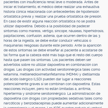
pacientes con insuficiencia renal leve o moderada. Antes de
iniciar el tratamiento, el médico debe realizar una exhaustiva
historia clínica relacionada con antecedentes de hipotensión
ortostática previa y realizar una prueba ortostática de presión.
En caso de existir alguna reacción ortostática no se podrá
utilizar dapoxetina. Debido a la posibilidad de padecer
síntomas como mareos, vértigo, síncope, náuseas, hiperhidrosis,
palpitaciones, confusión, astenia, que ocurren dentro de las 3
horas de la ingesta, se debe evitar conducir vehículos o
maquinarias riesgosas durante este período. Ante la aparición
de estos síntomas se debe enseñar al paciente a acostarse de
tal forma que la cabeza esté más baja que el resto del cuerpo
hasta que pasen los síntomas. Los pacientes deben ser
advertidos sobre no utilizar dapoxetina en combinación con
drogas. Las drogas con actividad serotoninérgica tales como
ketamina, metilenedioximetanfetamina (MDMA) y dietilamida
del ácido lisérgico (LSD) pueden dar lugar a reacciones
potencialmente graves si se combinan con dapoxetina. Estas
reacciones incluyen, pero no están limitadas a, arritmia,
hipertermia y síndrome serotoninérgico. La administración de
dapoxetina con drogas con propiedades sedativas tales como
narcóticos y benzodiacepinas puede aumentar adicionalmente