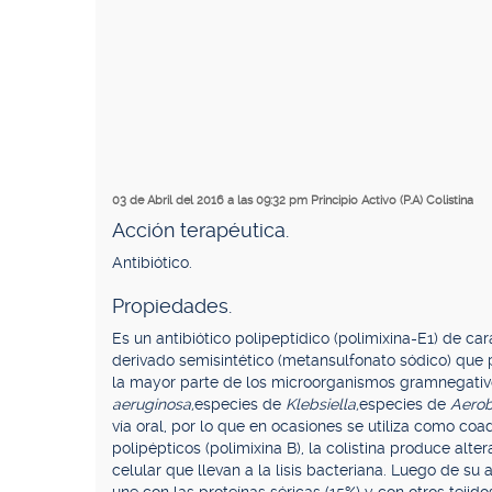
03 de Abril del 2016 a las 09:32 pm
Principio Activo (P.A) Colistina
Acción terapéutica.
Antibiótico.
Propiedades.
Es un antibiótico polipeptídico (polimixina-E1) de ca
derivado semisintético (metansulfonato sódico) que 
la mayor parte de los microorganismos gramnegati
aeruginosa,
especies de
Klebsiella,
especies de
Aerob
vía oral, por lo que en ocasiones se utiliza como coa
polipépticos (polimixina B), la colistina produce al
celular que llevan a la lisis bacteriana. Luego de su