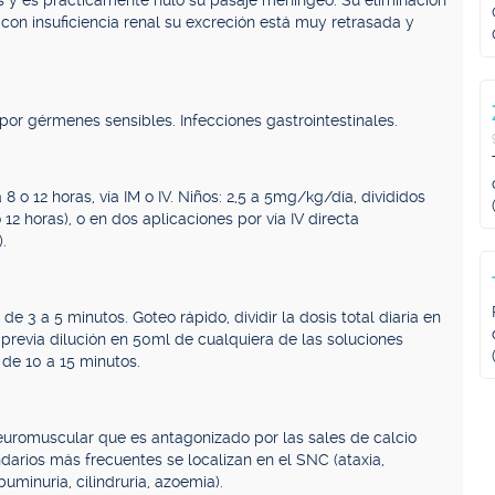
dos y es prácticamente nulo su pasaje meníngeo. Su eliminación
 con insuficiencia renal su excreción está muy retrasada y
por gérmenes sensibles. Infecciones gastrointestinales.
o 12 horas, vía IM o IV. Niños: 2,5 a 5mg/kg/día, divididos
 12 horas), o en dos aplicaciones por vía IV directa
.
e 3 a 5 minutos. Goteo rápido, dividir la dosis total diaria en
 previa dilución en 50ml de cualquiera de las soluciones
 de 10 a 15 minutos.
uromuscular que es antagonizado por las sales de calcio
darios más frecuentes se localizan en el SNC (ataxia,
uminuria, cilindruria, azoemia).