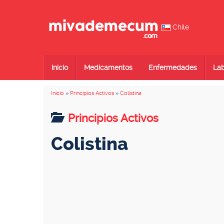
Chile
Inicio
Medicamentos
Enfermedades
Lab
Inicio
»
Principios Activos
»
Colistina
Principios Activos
Colistina