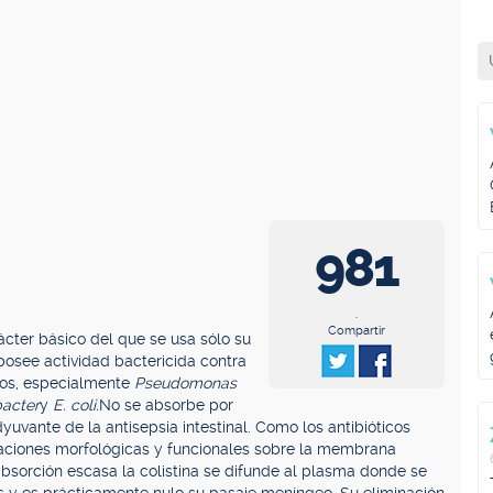
981
.
Compartir
rácter básico del que se usa sólo su
posee actividad bactericida contra
vos, especialmente
Pseudomonas
acter
y
E. coli.
No se absorbe por
dyuvante de la antisepsia intestinal. Como los antibióticos
teraciones morfológicas y funcionales sobre la membrana
 absorción escasa la colistina se difunde al plasma donde se