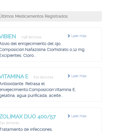
Últimos Medicamentos Registrados
VIBIEN
Leer más
798 lecturas
Alivio del enrojecimiento del ojo.
Composición.Nafazolina Clorhidrato 0,12 mg.
Excipientes: Cloro...
VITAMINA E
Leer más
622 lecturas
Antioxidante. Retrasa el
envejecimiento.Composición.Vitamina E,
gelatina, agua purificada, aceite...
ZOLIMAX DUO 400/57
Leer más
634 lecturas
Tratamiento de infecciones.