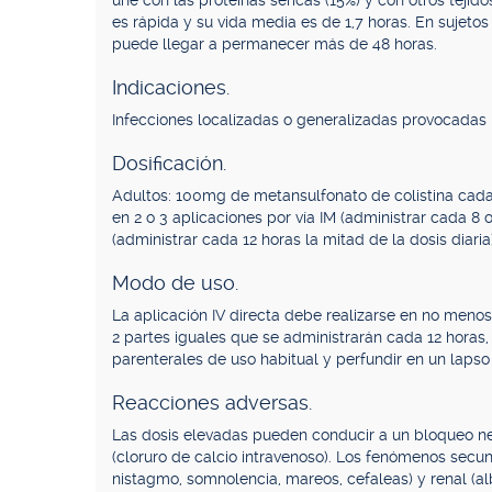
une con las proteínas séricas (15%) y con otros teji
es rápida y su vida media es de 1,7 horas. En sujetos
puede llegar a permanecer más de 48 horas.
Indicaciones.
Infecciones localizadas o generalizadas provocadas 
Dosificación.
Adultos: 100mg de metansulfonato de colistina cada 8 
en 2 o 3 aplicaciones por vía IM (administrar cada 8 o
(administrar cada 12 horas la mitad de la dosis diaria)
Modo de uso.
La aplicación IV directa debe realizarse en no menos d
2 partes iguales que se administrarán cada 12 horas,
parenterales de uso habitual y perfundir en un lapso
Reacciones adversas.
Las dosis elevadas pueden conducir a un bloqueo ne
(cloruro de calcio intravenoso). Los fenómenos secun
nistagmo, somnolencia, mareos, cefaleas) y renal (alb