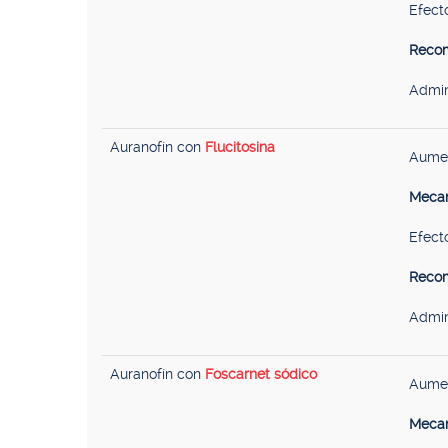
Efecto
Recom
Admin
Auranofín con
Flucitosina
Aumen
Mecan
Efecto
Recom
Admin
Auranofín con
Foscarnet sódico
Aumen
Mecan