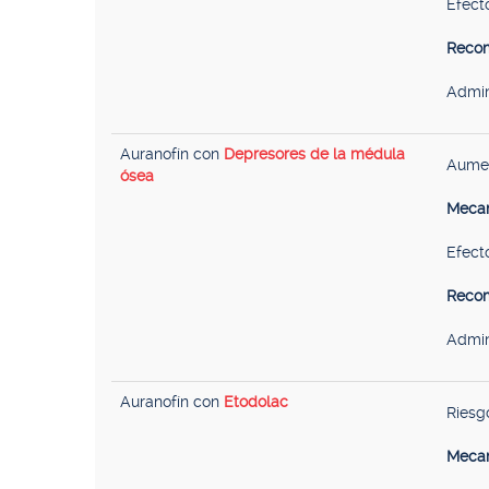
Efecto
Recom
Admin
Auranofín con
Depresores de la médula
Aumen
ósea
Mecan
Efecto
Recom
Admin
Auranofín con
Etodolac
Riesg
Mecan