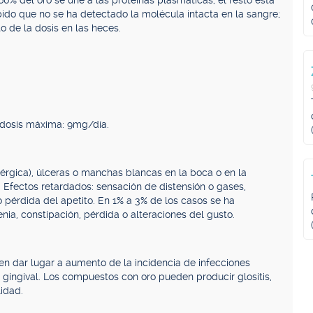
60% del oro se une a las proteínas plasmáticas, el resto está
pido que no se ha detectado la molécula intacta en la sangre;
o de la dosis en las heces.
 dosis máxima: 9mg/día.
 alérgica), úlceras o manchas blancas en la boca o en la
s). Efectos retardados: sensación de distensión o gases,
o pérdida del apetito. En 1% a 3% de los casos se ha
penia, constipación, pérdida o alteraciones del gusto.
n dar lugar a aumento de la incidencia de infecciones
a gingival. Los compuestos con oro pueden producir glositis,
lidad.