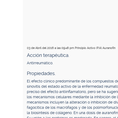
03 de Abril del 2016 a las 09:48 pm
Principio Activo (P.A) Auranofín
Acción terapéutica.
Antirreumático.
Propiedades.
El efecto clínico predominante de los compuestos de
sinovitis del estado activo de la enfermedad reuma
preciso del efecto antiinflamatorio, pero se ha suge
los mecanismos celulares mediante la inhibición de lo
mecanismos incluyen la alteración o inhibición de di
fagocítica de los macrófagos y de los polimorfonucle
la biosíntesis de colágeno. En una dosis de auranofín