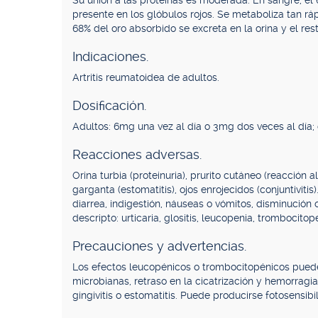
Su unión a las proteínas es moderada. En sangre, el 
presente en los glóbulos rojos. Se metaboliza tan rá
68% del oro absorbido se excreta en la orina y el rest
Indicaciones.
Artritis reumatoidea de adultos.
Dosificación.
Adultos: 6mg una vez al día o 3mg dos veces al día;
Reacciones adversas.
Orina turbia (proteinuria), prurito cutáneo (reacción
garganta (estomatitis), ojos enrojecidos (conjuntiviti
diarrea, indigestión, náuseas o vómitos, disminución 
descripto: urticaria, glositis, leucopenia, trombocito
Precauciones y advertencias.
Los efectos leucopénicos o trombocitopénicos puede
microbianas, retraso en la cicatrización y hemorragi
gingivitis o estomatitis. Puede producirse fotosensibi