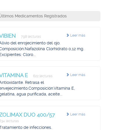
Últimos Medicamentos Registrados
VIBIEN
Leer más
798 lecturas
Alivio del enrojecimiento del ojo.
Composición.Nafazolina Clorhidrato 0,12 mg.
Excipientes: Cloro...
VITAMINA E
Leer más
622 lecturas
Antioxidante. Retrasa el
envejecimiento.Composición.Vitamina E,
gelatina, agua purificada, aceite...
ZOLIMAX DUO 400/57
Leer más
634 lecturas
Tratamiento de infecciones.