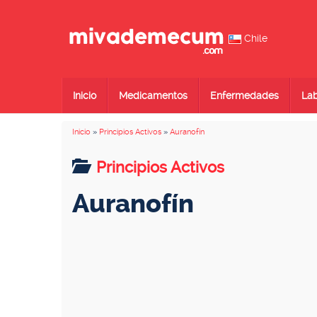
Chile
Inicio
Medicamentos
Enfermedades
Lab
Inicio
»
Principios Activos
»
Auranofín
Principios Activos
Auranofín