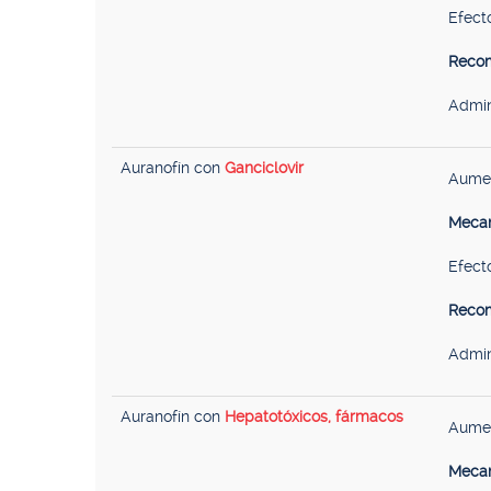
Efecto
Recom
Admin
Auranofín con
Ganciclovir
Aumen
Mecan
Efecto
Recom
Admin
Auranofín con
Hepatotóxicos, fármacos
Aumen
Mecan