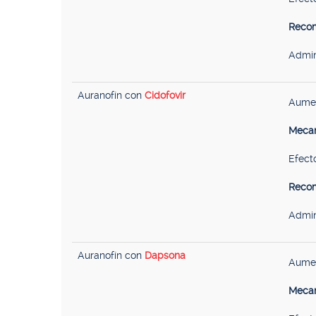
Recom
Admin
Auranofín con
Cidofovir
Aumen
Mecan
Efecto
Recom
Admin
Auranofín con
Dapsona
Aumen
Mecan