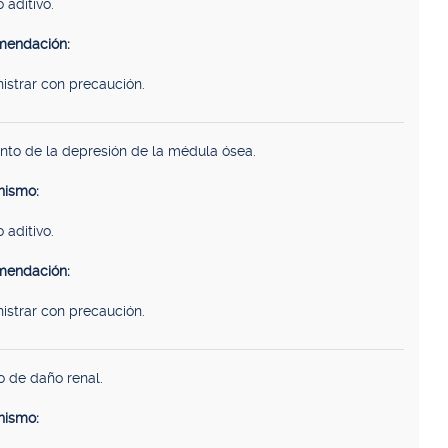
 aditivo.
endación:
istrar con precaución.
to de la depresión de la médula ósea.
ismo:
 aditivo.
endación:
istrar con precaución.
o de daño renal.
ismo: