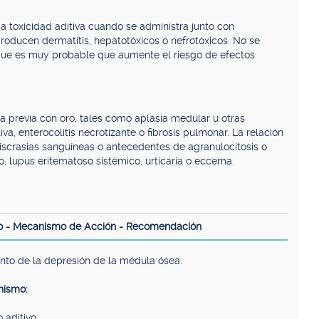
a toxicidad aditiva cuando se administra junto con
ducen dermatitis, hepatotóxicos o nefrotóxicos. No se
que es muy probable que aumente el riesgo de efectos
a previa con oro, tales como aplasia medular u otras
a, enterocolitis necrotizante o fibrosis pulmonar. La relación
iscrasias sanguíneas o antecedentes de agranulocitosis o
o, lupus eritematoso sistémico, urticaria o eccema.
o - Mecanismo de Acción - Recomendación
to de la depresión de la médula ósea.
ismo:
 aditivo.