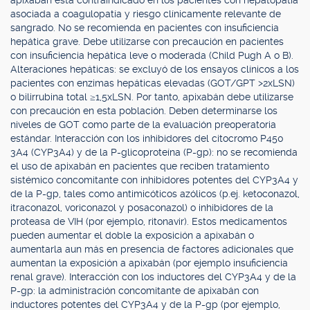
apixabán está contraindicado en los pacientes con hepatopatía
asociada a coagulopatía y riesgo clínicamente relevante de
sangrado. No se recomienda en pacientes con insuficiencia
hepática grave. Debe utilizarse con precaución en pacientes
con insuficiencia hepática leve o moderada (Child Pugh A o B).
Alteraciones hepáticas: se excluyó de los ensayos clínicos a los
pacientes con enzimas hepáticas elevadas (GOT/GPT >2xLSN)
o bilirrubina total ≥1,5xLSN. Por tanto, apixabán debe utilizarse
con precaución en esta población. Deben determinarse los
niveles de GOT como parte de la evaluación preoperatoria
estándar. Interacción con los inhibidores del citocromo P450
3A4 (CYP3A4) y de la P-glicoproteína (P-gp): no se recomienda
el uso de apixabán en pacientes que reciben tratamiento
sistémico concomitante con inhibidores potentes del CYP3A4 y
de la P-gp, tales como antimicóticos azólicos (p.ej. ketoconazol,
itraconazol, voriconazol y posaconazol) o inhibidores de la
proteasa de VIH (por ejemplo, ritonavir). Estos medicamentos
pueden aumentar el doble la exposición a apixabán o
aumentarla aun más en presencia de factores adicionales que
aumentan la exposición a apixabán (por ejemplo insuficiencia
renal grave). Interacción con los inductores del CYP3A4 y de la
P-gp: la administración concomitante de apixabán con
inductores potentes del CYP3A4 y de la P-gp (por ejemplo,