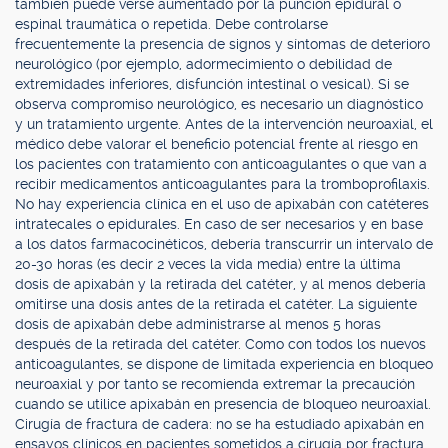
también puede verse aumentado por la punción epidural o
espinal traumática o repetida. Debe controlarse
frecuentemente la presencia de signos y síntomas de deterioro
neurológico (por ejemplo, adormecimiento o debilidad de
extremidades inferiores, disfunción intestinal o vesical). Si se
observa compromiso neurológico, es necesario un diagnóstico
y un tratamiento urgente. Antes de la intervención neuroaxial, el
médico debe valorar el beneficio potencial frente al riesgo en
los pacientes con tratamiento con anticoagulantes o que van a
recibir medicamentos anticoagulantes para la tromboprofilaxis.
No hay experiencia clínica en el uso de apixabán con catéteres
intratecales o epidurales. En caso de ser necesarios y en base
a los datos farmacocinéticos, debería transcurrir un intervalo de
20-30 horas (es decir 2 veces la vida media) entre la última
dosis de apixabán y la retirada del catéter, y al menos debería
omitirse una dosis antes de la retirada el catéter. La siguiente
dosis de apixabán debe administrarse al menos 5 horas
después de la retirada del catéter. Como con todos los nuevos
anticoagulantes, se dispone de limitada experiencia en bloqueo
neuroaxial y por tanto se recomienda extremar la precaución
cuando se utilice apixabán en presencia de bloqueo neuroaxial.
Cirugía de fractura de cadera: no se ha estudiado apixabán en
ensayos clínicos en pacientes sometidos a cirugía por fractura