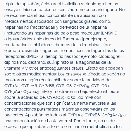
triple de apixabán, ácido acetilsalicílico y clopidogrel en un
ensayo clínico en pacientes con síndrome coronario agudo. No
se recomienda el uso concomitante de apixabán con
medicamentos asociados con sangrados graves, como:
heparinas no fraccionadas y derivados de la heparina
(incluyendo las heparinas de bajo peso molecular (LMWH)),
oligosacáridos inhibidores del Factor Xa (por ejemplo,
fondaparinux), inhibidores directos de la trombina II (por
ejemplo, desirudin), agentes trombolíticos, antagonistas de los
receptores GPIIb/IIIa, tienopiridinas (por ejemplo, clopidogrel),
dipiridamol, dextrano, sulfinpirazona, antagonistas de la
vitamina K y otros anticoagulantes orales. Efecto de apixabán
sobre otros medicamentos: Los ensayos
in vitro
de apixabán no
mostraron ningún efecto inhibidor sobre la actividad de
CYP1A2, CYP2A6, CYP2B6, CYP2C8, CYP2C9, CYP2D6 o
CYP3A4 (IC50 >45 mM) y mostraron un bajo efecto inhibidor
sobre la actividad del CYP2C19 (IC50 >20 mM) con
concentraciones que son significativamente mayores a las
concentraciones plasmáticas máximas observadas en los
pacientes. Apixabán no indujo al CYP1A2, CYP2B6, CYP3A4/5 a
una concentración de hasta 20 mM. Por lo tanto, no es de
esperar que apixabán altere la eliminación metabólica de los