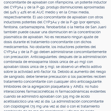
concomitante de apixabán con rifampicina, un potente inductor
del CYP3A4 y de la P-gp, produjo disminuciones aproximadas
del 54% y 42% en el AUC medio y en la Cmax media,
respectivamente. El uso concomitante de apixabán con otros
inductores potentes del CYP3A4 y de la P-gp (por ejemplo,
fenitoína, carbamazepina, fenobarbital o la hierba de San Juan)
también puede causar una disminución en la concentración
plasmática de apixabán. No es necesario ningún ajuste de
dosis durante el tratamiento concomitante con dichos
medicamentos. No obstante, los inductores potentes del
CYP3A4 y de la P-gp deben administrarse concomitantemente
con precaución. Anticoagulantes: después de la administración
combinada de enoxaparina (dosis única de 40 mg) con
apixabán (dosis única de 5 mg), se observó un efecto aditivo
sobre la actividad anti-factor Xa. Debido al aumento del riesgo
de sangrado, debe tenerse precaución si los pacientes reciben
tratamiento concomitante con cualquier otro anticoagulante.
Inhibidores de la agregación plaquetaria y AINEs: no hubo
interacciones farmacocinéticas ni farmacodinámicas evidentes
cuando se administró apixabán con 325 mg de ácido
acetilsalicílico una vez al día. La administración concomitante
con clopidogrel (75 mg una vez al día) o con el tratamiento