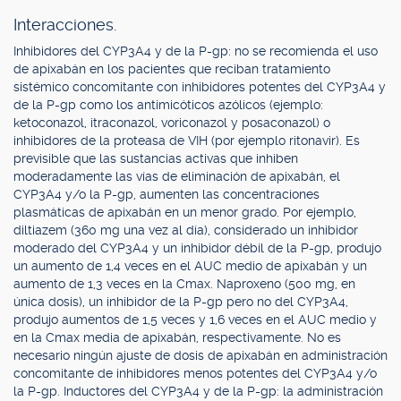
Interacciones.
Inhibidores del CYP3A4 y de la P-gp: no se recomienda el uso
de apixabán en los pacientes que reciban tratamiento
sistémico concomitante con inhibidores potentes del CYP3A4 y
de la P-gp como los antimicóticos azólicos (ejemplo:
ketoconazol, itraconazol, voriconazol y posaconazol) o
inhibidores de la proteasa de VIH (por ejemplo ritonavir). Es
previsible que las sustancias activas que inhiben
moderadamente las vías de eliminación de apixabán, el
CYP3A4 y/o la P-gp, aumenten las concentraciones
plasmáticas de apixabán en un menor grado. Por ejemplo,
diltiazem (360 mg una vez al día), considerado un inhibidor
moderado del CYP3A4 y un inhibidor débil de la P-gp, produjo
un aumento de 1,4 veces en el AUC medio de apixabán y un
aumento de 1,3 veces en la Cmax. Naproxeno (500 mg, en
única dosis), un inhibidor de la P-gp pero no del CYP3A4,
produjo aumentos de 1,5 veces y 1,6 veces en el AUC medio y
en la Cmax media de apixabán, respectivamente. No es
necesario ningún ajuste de dosis de apixabán en administración
concomitante de inhibidores menos potentes del CYP3A4 y/o
la P-gp. Inductores del CYP3A4 y de la P-gp: la administración