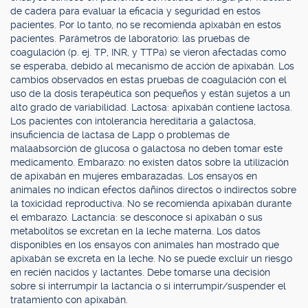
de cadera para evaluar la eficacia y seguridad en estos
pacientes. Por lo tanto, no se recomienda apixabán en estos
pacientes. Parámetros de laboratorio: las pruebas de
coagulación (p. ej. TP, INR, y TTPa) se vieron afectadas como
se esperaba, debido al mecanismo de acción de apixabán. Los
cambios observados en estas pruebas de coagulación con el
uso de la dosis terapéutica son pequeños y están sujetos a un
alto grado de variabilidad. Lactosa: apixabán contiene lactosa.
Los pacientes con intolerancia hereditaria a galactosa,
insuficiencia de lactasa de Lapp o problemas de
malaabsorción de glucosa o galactosa no deben tomar este
medicamento. Embarazo: no existen datos sobre la utilización
de apixabán en mujeres embarazadas. Los ensayos en
animales no indican efectos dañinos directos o indirectos sobre
la toxicidad reproductiva. No se recomienda apixabán durante
el embarazo. Lactancia: se desconoce si apixabán o sus
metabolitos se excretan en la leche materna. Los datos
disponibles en los ensayos con animales han mostrado que
apixabán se excreta en la leche. No se puede excluir un riesgo
en recién nacidos y lactantes. Debe tomarse una decisión
sobre si interrumpir la lactancia o si interrumpir/suspender el
tratamiento con apixabán.