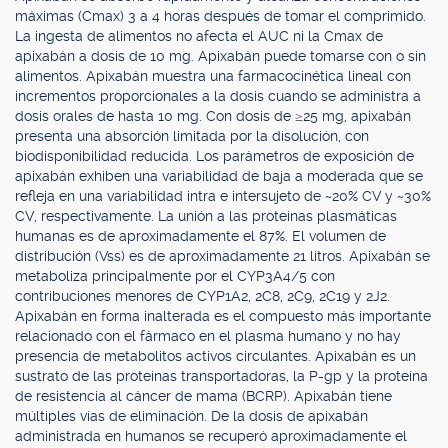
máximas (Cmax) 3 a 4 horas después de tomar el comprimido.
La ingesta de alimentos no afecta el AUC ni la Cmax de
apixabán a dosis de 10 mg. Apixabán puede tomarse con o sin
alimentos. Apixabán muestra una farmacocinética lineal con
incrementos proporcionales a la dosis cuando se administra a
dosis orales de hasta 10 mg. Con dosis de ≥25 mg, apixabán
presenta una absorción limitada por la disolución, con
biodisponibilidad reducida. Los parámetros de exposición de
apixabán exhiben una variabilidad de baja a moderada que se
refleja en una variabilidad intra e intersujeto de ~20% CV y ~30%
CV, respectivamente. La unión a las proteínas plasmáticas
humanas es de aproximadamente el 87%. El volumen de
distribución (Vss) es de aproximadamente 21 litros. Apixabán se
metaboliza principalmente por el CYP3A4/5 con
contribuciones menores de CYP1A2, 2C8, 2C9, 2C19 y 2J2.
Apixabán en forma inalterada es el compuesto más importante
relacionado con el fármaco en el plasma humano y no hay
presencia de metabolitos activos circulantes. Apixabán es un
sustrato de las proteínas transportadoras, la P-gp y la proteína
de resistencia al cáncer de mama (BCRP). Apixabán tiene
múltiples vías de eliminación. De la dosis de apixabán
administrada en humanos se recuperó aproximadamente el