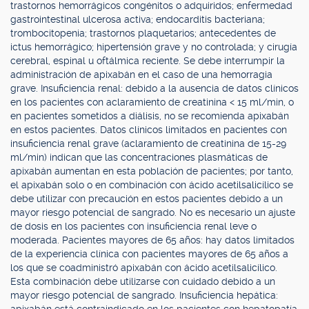
trastornos hemorrágicos congénitos o adquiridos; enfermedad
gastrointestinal ulcerosa activa; endocarditis bacteriana;
trombocitopenia; trastornos plaquetarios; antecedentes de
ictus hemorrágico; hipertensión grave y no controlada; y cirugía
cerebral, espinal u oftálmica reciente. Se debe interrumpir la
administración de apixabán en el caso de una hemorragia
grave. Insuficiencia renal: debido a la ausencia de datos clínicos
en los pacientes con aclaramiento de creatinina < 15 ml/min, o
en pacientes sometidos a diálisis, no se recomienda apixabán
en estos pacientes. Datos clínicos limitados en pacientes con
insuficiencia renal grave (aclaramiento de creatinina de 15-29
ml/min) indican que las concentraciones plasmáticas de
apixabán aumentan en esta población de pacientes; por tanto,
el apixabán solo o en combinación con ácido acetilsalicílico se
debe utilizar con precaución en estos pacientes debido a un
mayor riesgo potencial de sangrado. No es necesario un ajuste
de dosis en los pacientes con insuficiencia renal leve o
moderada. Pacientes mayores de 65 años: hay datos limitados
de la experiencia clínica con pacientes mayores de 65 años a
los que se coadministró apixabán con ácido acetilsalicílico.
Esta combinación debe utilizarse con cuidado debido a un
mayor riesgo potencial de sangrado. Insuficiencia hepática: