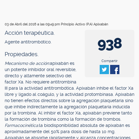
03 de Abril del 2016 a las 09:49 pm
Principio Activo (P.A) Apixabán
Acción terapéutica.
938
Agente antitrombótico.
Propiedades.
.
Compartir
Mecanismo de acción:
apixabán es
un potente inhibidor oral reversible,
directo y altamente selectivo del
factor Xa. No requiere antitrombina
III para la actividad antitrombótica. Apixabán inhibe el factor Xa
libre y ligado al coágulo, y la actividad protombinasa. Apixabán
no tienen efectos directos sobre la agregación plaquetaria sino
que inhibe indirectamente la agregación plaquetaria inducida
por la trombina. Al inhibir el factor Xa, apixabán previene tanto
la formación de trombina como la formación de trombos.
Farmacocinética:
la biodisponibilidad absoluta de apixabán es
aproximadamente del 50% para dosis de hasta 10 mg.
Apixabán se absorbe rápidamente y alcanza concentraciones