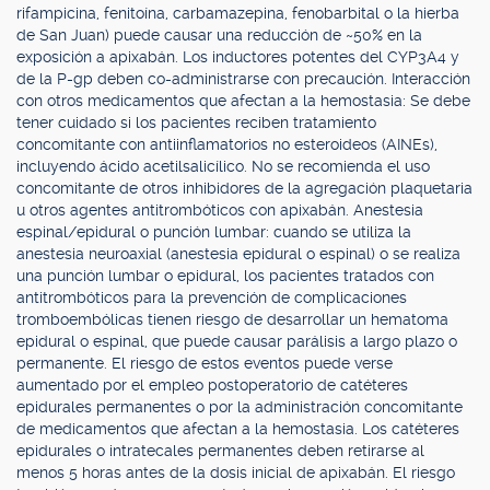
rifampicina, fenitoína, carbamazepina, fenobarbital o la hierba
de San Juan) puede causar una reducción de ~50% en la
exposición a apixabán. Los inductores potentes del CYP3A4 y
de la P-gp deben co-administrarse con precaución. Interacción
con otros medicamentos que afectan a la hemostasia: Se debe
tener cuidado si los pacientes reciben tratamiento
concomitante con antiinflamatorios no esteroideos (AINEs),
incluyendo ácido acetilsalicílico. No se recomienda el uso
concomitante de otros inhibidores de la agregación plaquetaria
u otros agentes antitrombóticos con apixabán. Anestesia
espinal/epidural o punción lumbar: cuando se utiliza la
anestesia neuroaxial (anestesia epidural o espinal) o se realiza
una punción lumbar o epidural, los pacientes tratados con
antitrombóticos para la prevención de complicaciones
tromboembólicas tienen riesgo de desarrollar un hematoma
epidural o espinal, que puede causar parálisis a largo plazo o
permanente. El riesgo de estos eventos puede verse
aumentado por el empleo postoperatorio de catéteres
epidurales permanentes o por la administración concomitante
de medicamentos que afectan a la hemostasia. Los catéteres
epidurales o intratecales permanentes deben retirarse al
menos 5 horas antes de la dosis inicial de apixabán. El riesgo