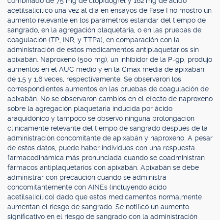
combinado de 75 mg de clopidogrel y 162 mg de ácido
acetilsalicílico una vez al día en ensayos de Fase I no mostró un
aumento relevante en los parámetros estándar del tiempo de
sangrado, en la agregación plaquetaria, o en las pruebas de
coagulación (TP, INR, y TTPa), en comparación con la
administración de estos medicamentos antiplaquetarios sin
apixabán. Naproxeno (500 mg), un inhibidor de la P-gp, produjo
aumentos en el AUC medio y en la Cmax media de apixabán
de 1,5 y 1,6 veces, respectivamente. Se observaron los
correspondientes aumentos en las pruebas de coagulación de
apixabán. No se observaron cambios en el efecto de naproxeno
sobre la agregación plaquetaria inducida por ácido
araquidónico y tampoco se observó ninguna prolongación
clínicamente relevante del tiempo de sangrado después de la
administración concomitante de apixabán y naproxeno. A pesar
de estos datos, puede haber individuos con una respuesta
farmacodinámica más pronunciada cuando se coadministran
fármacos antiplaquetarios con apixabán. Apixabán se debe
administrar con precaución cuando se administra
concomitantemente con AINEs (incluyendo ácido
acetilsalicílico) dado que estos medicamentos normalmente
aumentan el riesgo de sangrado. Se notificó un aumento
significativo en el riesgo de sangrado con la administración