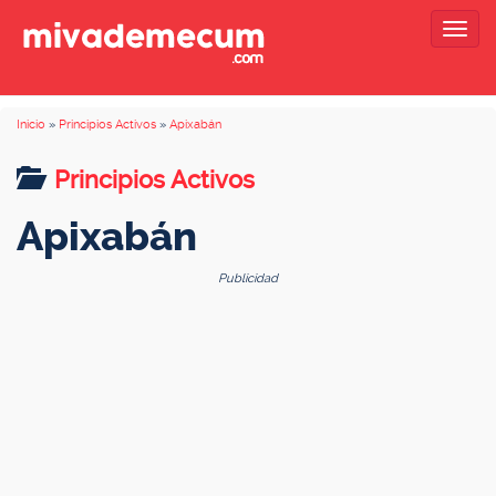
Togg
navig
Inicio
»
Principios Activos
»
Apixabán
Principios Activos
Apixabán
Publicidad