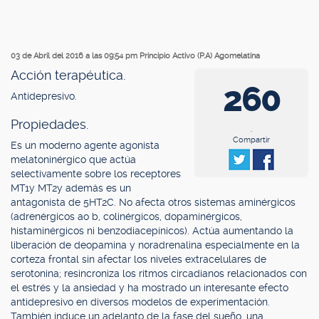
03 de Abril del 2016 a las 09:54 pm
Principio Activo (P.A) Agomelatina
Acción terapéutica.
260
Antidepresivo.
Propiedades.
.
Compartir
Es un moderno agente agonista
melatoninérgico que actúa
selectivamente sobre los receptores
MT1y MT2y además es un
antagonista de 5HT2C. No afecta otros sistemas aminérgicos
(adrenérgicos ao b, colinérgicos, dopaminérgicos,
histaminérgicos ni benzodiacepínicos). Actúa aumentando la
liberación de deopamina y noradrenalina especialmente en la
corteza frontal sin afectar los niveles extracelulares de
serotonina; resincroniza los ritmos circadianos relacionados con
el estrés y la ansiedad y ha mostrado un interesante efecto
antidepresivo en diversos modelos de experimentación.
También induce un adelanto de la fase del sueño, una