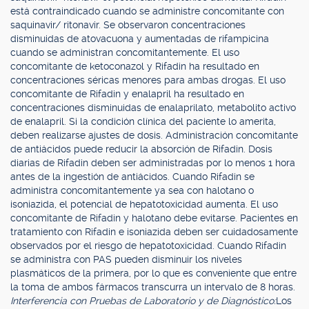
está contraindicado cuando se administre concomitante con
saquinavir/ ritonavir. Se observaron concentraciones
disminuidas de atovacuona y aumentadas de rifampicina
cuando se administran concomitantemente. El uso
concomitante de ketoconazol y Rifadin ha resultado en
concentraciones séricas menores para ambas drogas. El uso
concomitante de Rifadin y enalapril ha resultado en
concentraciones disminuidas de enalaprilato, metabolito activo
de enalapril. Si la condición clínica del paciente lo amerita,
deben realizarse ajustes de dosis. Administración concomitante
de antiácidos puede reducir la absorción de Rifadin. Dosis
diarias de Rifadin deben ser administradas por lo menos 1 hora
antes de la ingestión de antiácidos. Cuando Rifadin se
administra concomitantemente ya sea con halotano o
isoniazida, el potencial de hepatotoxicidad aumenta. El uso
concomitante de Rifadin y halotano debe evitarse. Pacientes en
tratamiento con Rifadin e isoniazida deben ser cuidadosamente
observados por el riesgo de hepatotoxicidad. Cuando Rifadin
se administra con PAS pueden disminuir los niveles
plasmáticos de la primera, por lo que es conveniente que entre
la toma de ambos fármacos transcurra un intervalo de 8 horas.
Interferencia con Pruebas de Laboratorio y de Diagnóstico:
Los