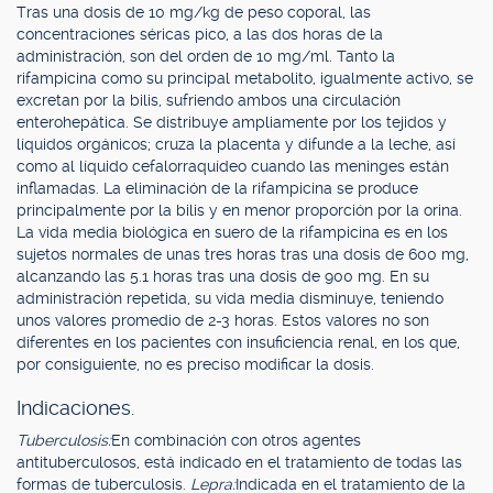
Tras una dosis de 10 mg/kg de peso coporal, las
concentraciones séricas pico, a las dos horas de la
administración, son del orden de 10 mg/ml. Tanto la
rifampicina como su principal metabolito, igualmente activo, se
excretan por la bilis, sufriendo ambos una circulación
enterohepática. Se distribuye ampliamente por los tejidos y
líquidos orgánicos; cruza la placenta y difunde a la leche, así
como al líquido cefalorraquídeo cuando las meninges están
inflamadas. La eliminación de la rifampicina se produce
principalmente por la bilis y en menor proporción por la orina.
La vida media biológica en suero de la rifampicina es en los
sujetos normales de unas tres horas tras una dosis de 600 mg,
alcanzando las 5.1 horas tras una dosis de 900 mg. En su
administración repetida, su vida media disminuye, teniendo
unos valores promedio de 2-3 horas. Estos valores no son
diferentes en los pacientes con insuficiencia renal, en los que,
por consiguiente, no es preciso modificar la dosis.
Indicaciones.
Tuberculosis:
En combinación con otros agentes
antituberculosos, está indicado en el tratamiento de todas las
formas de tuberculosis.
Lepra:
Indicada en el tratamiento de la