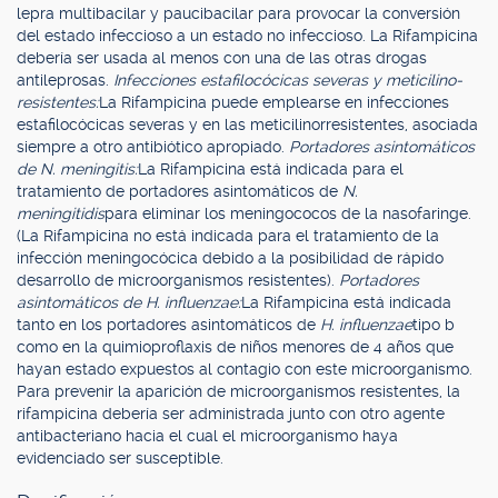
lepra multibacilar y paucibacilar para provocar la conversión
del estado infeccioso a un estado no infeccioso. La Rifampicina
debería ser usada al menos con una de las otras drogas
antileprosas.
Infecciones estafilocócicas severas y meticilino-
resistentes:
La Rifampicina puede emplearse en infecciones
estafilocócicas severas y en las meticilinorresistentes, asociada
siempre a otro antibiótico apropiado.
Portadores asintomáticos
de N. meningitis:
La Rifampicina está indicada para el
tratamiento de portadores asintomáticos de
N.
meningitidis
para eliminar los meningococos de la nasofaringe.
(La Rifampicina no está indicada para el tratamiento de la
infección meningocócica debido a la posibilidad de rápido
desarrollo de microorganismos resistentes).
Portadores
asintomáticos de H. influenzae:
La Rifampicina está indicada
tanto en los portadores asintomáticos de
H. influenzae
tipo b
como en la quimioproflaxis de niños menores de 4 años que
hayan estado expuestos al contagio con este microorganismo.
Para prevenir la aparición de microorganismos resistentes, la
rifampicina debería ser administrada junto con otro agente
antibacteriano hacia el cual el microorganismo haya
evidenciado ser susceptible.