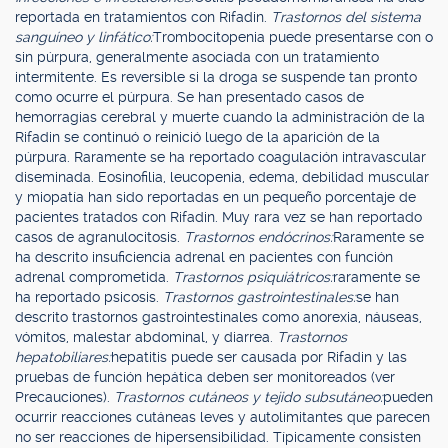
reportada en tratamientos con Rifadin.
Trastornos del sistema
sanguíneo y linfático:
Trombocitopenia puede presentarse con o
sin púrpura, generalmente asociada con un tratamiento
intermitente. Es reversible si la droga se suspende tan pronto
como ocurre el púrpura. Se han presentado casos de
hemorragias cerebral y muerte cuando la administración de la
Rifadin se continuó o reinició luego de la aparición de la
púrpura. Raramente se ha reportado coagulación intravascular
diseminada. Eosinofilia, leucopenia, edema, debilidad muscular
y miopatía han sido reportadas en un pequeño porcentaje de
pacientes tratados con Rifadin. Muy rara vez se han reportado
casos de agranulocitosis.
Trastornos endócrinos:
Raramente se
ha descrito insuficiencia adrenal en pacientes con función
adrenal comprometida.
Trastornos psiquiátricos:
raramente se
ha reportado psicosis.
Trastornos gastrointestinales:
se han
descrito trastornos gastrointestinales como anorexia, náuseas,
vómitos, malestar abdominal, y diarrea.
Trastornos
hepatobiliares:
hepatitis puede ser causada por Rifadin y las
pruebas de función hepática deben ser monitoreados (ver
Precauciones).
Trastornos cutáneos y tejido subsutáneo:
pueden
ocurrir reacciones cutáneas leves y autolimitantes que parecen
no ser reacciones de hipersensibilidad. Típicamente consisten