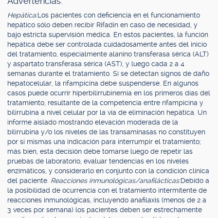
Advertencias.
Hepática:
Los pacientes con deficiencia en el funcionamiento
hepático sólo deben recibir Rifadin en caso de necesidad, y
bajo estricta supervisión médica. En estos pacientes, la función
hepática debe ser controlada cuidadosamente antes del inicio
del tratamiento, especialmente alanino transferasa sérica (ALT)
y aspartato transferasa sérica (AST), y luego cada 2 a 4
semanas durante el tratamiento. Si se detectan signos de daño
hepatocelular, la rifampicina debe suspenderse. En algunos
casos puede ocurrir hiperbilirrubinemia en los primeros días del
tratamiento, resultante de la competencia entre rifampicina y
bilirrubina a nivel celular por la vía de eliminación hepática. Un
informe aislado mostrando elevación moderada de la
bilirrubina y/o los niveles de las transaminasas no constituyen
por sí mismas una indicación para interrumpir el tratamiento;
más bien, esta decisión debe tomarse luego de repetir las
pruebas de laboratorio, evaluar tendencias en los niveles
enzimáticos, y considerarlo en conjunto con la condición clínica
del paciente.
Reacciones inmunológicas/anafilácticas:
Debido a
la posibilidad de ocurrencia con el tratamiento intermitente de
reacciones inmunológicas, incluyendo anafilaxis (menos de 2 a
3 veces por semana) los pacientes deben ser estrechamente