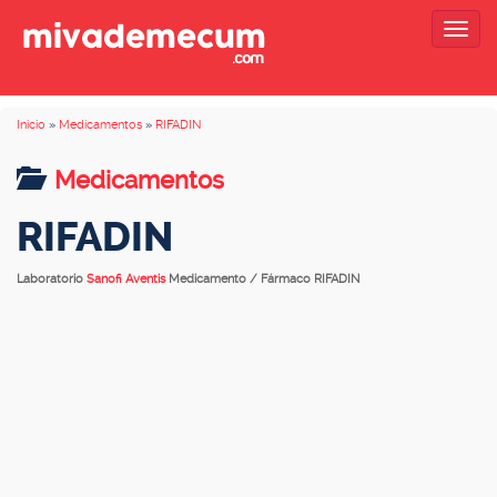
Togg
navig
Inicio
»
Medicamentos
»
RIFADIN
Medicamentos
RIFADIN
Laboratorio
Sanofi Aventis
Medicamento / Fármaco RIFADIN