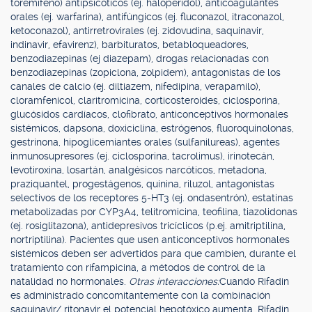
toremifeno) antipsicóticos (ej. haloperidol), anticoagulantes
orales (ej. warfarina), antifúngicos (ej. fluconazol, itraconazol,
ketoconazol), antirretrovirales (ej. zidovudina, saquinavir,
indinavir, efavirenz), barbituratos, betabloqueadores,
benzodiazepinas (ej diazepam), drogas relacionadas con
benzodiazepinas (zopiclona, zolpidem), antagonistas de los
canales de calcio (ej. diltiazem, nifedipina, verapamilo),
cloramfenicol, claritromicina, corticosteroides, ciclosporina,
glucósidos cardíacos, clofibrato, anticonceptivos hormonales
sistémicos, dapsona, doxiciclina, estrógenos, fluoroquinolonas,
gestrinona, hipoglicemiantes orales (sulfanilureas), agentes
inmunosupresores (ej. ciclosporina, tacrolimus), irinotecán,
levotiroxina, losartán, analgésicos narcóticos, metadona,
praziquantel, progestágenos, quinina, riluzol, antagonistas
selectivos de los receptores 5-HT3 (ej. ondasentrón), estatinas
metabolizadas por CYP3A4, telitromicina, teofilina, tiazolidonas
(ej. rosiglitazona), antidepresivos tricíclicos (p.ej. amitriptilina,
nortriptilina). Pacientes que usen anticonceptivos hormonales
sistémicos deben ser advertidos para que cambien, durante el
tratamiento con rifampicina, a métodos de control de la
natalidad no hormonales.
Otras interacciones:
Cuando Rifadin
es administrado concomitantemente con la combinación
saquinavir/ ritonavir el potencial hepotóxico aumenta. Rifadin