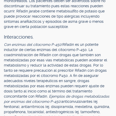
monitoreados. Los pacientes deben ser advertidos sobre no
discontinuar su tratamiento pues estas reacciones pueden
ocurrir. Rifadin jarabe contiene metabisulfito de potasio que
puede provocar reacciones de tipo alérgicas incluyendo
síntomas anafilácticos y episodios de asma grave o menos
grave en cierta población susceptible.
Interacciones.
Con enzimas del citocromo P-450:
Rifadin es un potente
inductor de ciertas enzimas del citocromo P-450. La
coadministración de Rifadin con drogas que también son
metabolizadas por esas vías metabólicas pueden acelerar el
metabolismo y reducir la actividad de estas drogas. Por lo
tanto se requiere precaución al prescribir Rifadin con drogas
metabolizadas por el citocromo P450. A fin de asegurar
adecuados niveles terapéuticos en sangre, drogas
metabolizadas por esas enzimas pueden requerir ajuste de
dosis tanto al inicio como al término del tratamiento
concomitante con Rifadin.
Ejemplos de drogas metabolizadas
por enzimas del citocromo P-450:
anticonvulsivantes (ej.
fenitoína), antiarrítmicos (ej. disopiramida, mexiletina, quinidina,
propafenona, tocainida), antiestrogénicos (ej. tamoxifeno,