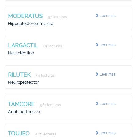
MODERATUS
Leer más
97 lecturas
Hipocolesterolemiante
LARGACTIL
Leer más
83 lecturas
Neuroléptico
RILUTEK
Leer más
53 lecturas
Neuroprotector
TAMCORE
Leer más
962 lecturas
Antihipertensivo
TOUJEO
Leer más
447 lecturas