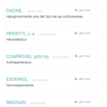
DAONIL
Leer más
218 lecturas
Hipoglicemiante oral del tipo de las sulfonilureas
PIPORTYL L-4
Leer más
705 lecturas
Neuroléptico
COAPROVEL 300/25
Leer más
145 lecturas
Antihipertensivo
ESTAPROL
Leer más
148 lecturas
Normolipemiante
SINOGAN
Leer más
413 lecturas