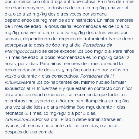
por lo menos con otra droga antituberculosa. En niños de 1 mes
de edad o mayores, la dosis es de 10 a 20 mg/kg, una vez al
día, o 10 a 20 mg/kg dos o tres veces por semana,
dependiendo del régimen de administración. En niños menores
de 1 mes de edad, la dosis diaria recomendada es de 10 a 20
mg/kg, una vez al día; o 10 a 20 mg/kg dos o tres veces por
semana, dependiendo del régimen de tratamiento. No se debe
sobrepasar la dosis de 600 mg al día.
Portadores de
Meningococos:
No se debe exceder los 600 mg/ día. Para niños
≥ 1 mes de edad la dosis recomendada es 10 mg/kg cada 12
horas, por 2 días. Para niños menores de 1 mes de edad la
recomendación de dosis es 5 mg/kg cada 12 h por 2 días o 1
vez/día durante 4 días consecutivos.
Portadores de H.
influenzae:
Para los co-habitantes del mismo núcleo familiar
expuestos al H. Influenzae B y que están en contacto con niños
de 4 años de edad o menores, se recomienda que todos los
miembros (incluyendo el niño), reciban rifampicina 20 mg/kg
una vez al día (dosis diaria máxima 600 mg), durante 4 días;
neonatos (≤ 1 mes) 10 mg/kg/ día por 4 días.
Administración:
Por vía oral, Rifadin debe administrarse en
ayunas, al menos 1 hora antes de las comidas, o 2 horas
después de una comida.