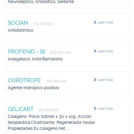
Neuroléptico, Ansiolítico, Sedante
SOCIAN
Leer más
722 lecturas
Antidistímico
PROFENID - BI
Leer más
505 lecturas
Analgésico, Antiinflamatorio
COROTROPE
Leer más
785 lecturas
Agente inotrópico positivo
GELICART
Leer más
521 lecturas
Colágeno. Polvo Sobres x 30 x 10g. Acción
terapéutica.Cicatrizante. Regenerador tisular.
Propiedades.Es colágeno het...