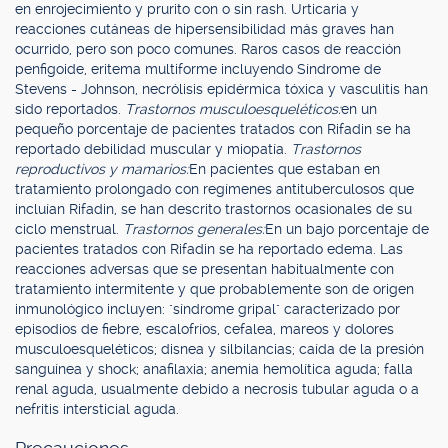
en enrojecimiento y prurito con o sin rash. Urticaria y
reacciones cutáneas de hipersensibilidad más graves han
ocurrido, pero son poco comunes. Raros casos de reacción
penfigoide, eritema multiforme incluyendo Síndrome de
Stevens - Johnson, necrólisis epidérmica tóxica y vasculitis han
sido reportados.
Trastornos musculoesqueléticos:
en un
pequeño porcentaje de pacientes tratados con Rifadin se ha
reportado debilidad muscular y miopatía.
Trastornos
reproductivos y mamarios:
En pacientes que estaban en
tratamiento prolongado con regímenes antituberculosos que
incluían Rifadin, se han descrito trastornos ocasionales de su
ciclo menstrual.
Trastornos generales:
En un bajo porcentaje de
pacientes tratados con Rifadin se ha reportado edema. Las
reacciones adversas que se presentan habitualmente con
tratamiento intermitente y que probablemente son de origen
inmunológico incluyen: "síndrome gripal" caracterizado por
episodios de fiebre, escalofríos, cefalea, mareos y dolores
musculoesqueléticos; disnea y silbilancias; caída de la presión
sanguínea y shock; anafilaxia; anemia hemolítica aguda; falla
renal aguda, usualmente debido a necrosis tubular aguda o a
nefritis intersticial aguda.