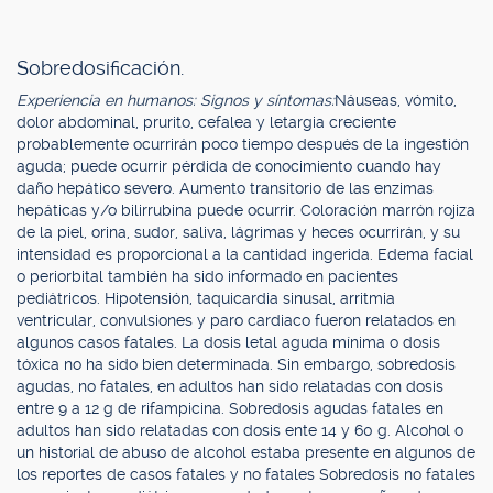
Sobredosificación.
Experiencia en humanos: Signos y síntomas:
Náuseas, vómito,
dolor abdominal, prurito, cefalea y letargia creciente
probablemente ocurrirán poco tiempo después de la ingestión
aguda; puede ocurrir pérdida de conocimiento cuando hay
daño hepático severo. Aumento transitorio de las enzimas
hepáticas y/o bilirrubina puede ocurrir. Coloración marrón rojiza
de la piel, orina, sudor, saliva, lágrimas y heces ocurrirán, y su
intensidad es proporcional a la cantidad ingerida. Edema facial
o periorbital también ha sido informado en pacientes
pediátricos. Hipotensión, taquicardia sinusal, arritmia
ventricular, convulsiones y paro cardiaco fueron relatados en
algunos casos fatales. La dosis letal aguda mínima o dosis
tóxica no ha sido bien determinada. Sin embargo, sobredosis
agudas, no fatales, en adultos han sido relatadas con dosis
entre 9 a 12 g de rifampicina. Sobredosis agudas fatales en
adultos han sido relatadas con dosis ente 14 y 60 g. Alcohol o
un historial de abuso de alcohol estaba presente en algunos de
los reportes de casos fatales y no fatales Sobredosis no fatales