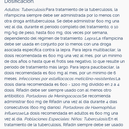
Dosificación.
Adultos: Tuberculosis:
Para tratamiento de la tuberculosis, la
rifampicina siempre debe ser administrada por lo menos con
otra droga antituberculosa. Se debe administrar 600 mg una
vez al día, durante el período completo del tratamiento; o 10
mg/kg de peso, hasta 600 mg, dos veces por semana,
dependiendo del régimen de tratamiento.
Lepra:
La rifampicina
debe ser usada en conjunto por lo menos con una droga
asociada específica contra la lepra. Para lepra multibacilar, la
dosis recomendada es 600 mg una vez al mes, por un mínimo
de dos años o hasta que el frotis sea negativo, lo que resulte un
periodo de tratamiento más largo. Para lepra paucibacilar, la
dosis recomendada es 600 mg al mes, por un mínimo de 6
meses.
Infecciones por estafilococos meticilino-resistentes:
La
dosis diaria recomendada es 600 - 1200 mg dividido en 2 a 4
dosis. Rifadin debe ser siempre usado con al menos otro
antibiótico.
Portadores de Meningococos:
Se recomienda
administrar 600 mg de Rifadin una vez al día durante 4 días
consecutivos (600 mg diarios).
Portadores de Haemophilus
Influenzae:
La dosis recomendada en adultos es 600 mg una
vez al día.
Poblaciones Especiales: Niños: Tuberculosis:
En el
tratamiento de la tuberculosis, Rifadin siempre debe ser usado