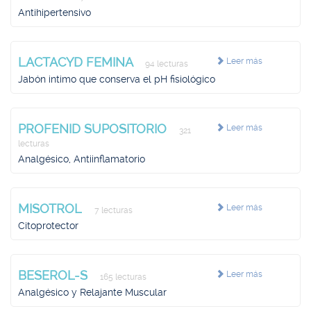
Antihipertensivo
LACTACYD FEMINA
Leer más
94 lecturas
Jabón intimo que conserva el pH fisiológico
PROFENID SUPOSITORIO
Leer más
321
lecturas
Analgésico, Antiinflamatorio
MISOTROL
Leer más
7 lecturas
Citoprotector
BESEROL-S
Leer más
165 lecturas
Analgésico y Relajante Muscular