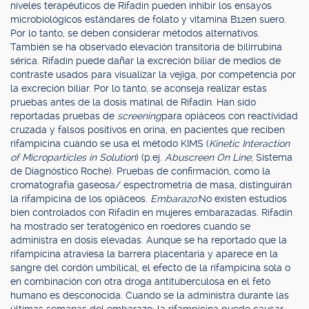
niveles terapéuticos de Rifadin pueden inhibir los ensayos
microbiológicos estándares de folato y vitamina B12en suero.
Por lo tanto, se deben considerar métodos alternativos.
También se ha observado elevación transitoria de bilirrubina
sérica. Rifadin puede dañar la excreción biliar de medios de
contraste usados para visualizar la vejiga, por competencia por
la excreción biliar. Por lo tanto, se aconseja realizar estas
pruebas antes de la dosis matinal de Rifadin. Han sido
reportadas pruebas de
screening
para opiáceos con reactividad
cruzada y falsos positivos en orina, en pacientes que reciben
rifampicina cuando se usa el método KIMS (
Kinetic Interaction
of Microparticles in Solution
) (p.ej.
Abuscreen On Line
; Sistema
de Diagnóstico Roche). Pruebas de confirmación, como la
cromatografía gaseosa/ espectrometría de masa, distinguirán
la rifampicina de los opiáceos.
Embarazo:
No existen estudios
bien controlados con Rifadin en mujeres embarazadas. Rifadin
ha mostrado ser teratogénico en roedores cuando se
administra en dosis elevadas. Aunque se ha reportado que la
rifampicina atraviesa la barrera placentaria y aparece en la
sangre del cordón umbilical, el efecto de la rifampicina sola o
en combinación con otra droga antituberculosa en el feto
humano es desconocida. Cuando se la administra durante las