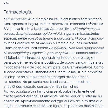
c.s.
Farmacología.
Farmacodinamia:
La rifampicina es un antibiótico semisintético.
Corresponde a la 3-(4-metil-1-piperazinil-iminometil) rifamicina
S.V., activa frente a bacterias Grampositivas (
Staphylococcus
aureus, Staphylococcus epidermidis
), algunas micobacterias,
especialmente
Mycobacterium tuberculosis, M.bovis, M.leprae
y
muchas estirpes de
M.kansasii
, y frente a algunas bacterias
Gram-negativas, incluyendo
Brucella
sp.,
Neisseria gonorrhoeae,
N. meningitidis
y
Legionella pneumophila
. Las concentraciones
inhibitorias mínimas son generalmente de 0,002-0,5 Jg/ml
para los gérmenes Gram-positivos, de 0,005-2 mg/ml para las
micobacterias y de 1-10 Jg/ml para los Gram-negativos. Como
sucede con otras sustancias antituberculosas, si la rifampicina
se emplea sola, rápidamente emergen micobacterias
resistentes. No presenta resistencia cruzada con otros
antibióticos, excepto con las demás rifamicinas.
Farmacocinética:
La rifampicina se absorbe fácilmente del
tracto gastrointestinal. El alimento puede reducir o retrasar su
absorción. Aproximadamente del 75% al 80% de la misma que
llega al torrente circulatorio se liga a las proteínas plasmáticas.