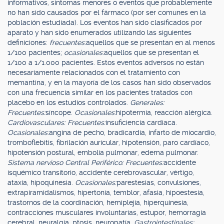
informativos, síntomas menores o eventos que probablemente
no han sido causados por el fármaco (por ser comunes en la
población estudiada). Los eventos han sido clasificados por
aparato y han sido enumerados utilizando las siguientes
definiciones:
frecuentes:
aquellos que se presentan en al menos
1/100 pacientes;
ocasionales:
aquellos que se presentan el
1/100 a 1/1.000 pacientes. Estos eventos adversos no están
necesariamente relacionados con el tratamiento con
memantina, y en la mayoría de los casos han sido observados
con una frecuencia similar en los pacientes tratados con
placebo en los estudios controlados.
Generales:
Frecuentes:
síncope.
Ocasionales:
hipotermia, reacción alérgica.
Cardiovasculares: Frecuentes:
insuficiencia cardiaca.
Ocasionales:
angina de pecho, bradicardia, infarto de miocardio,
tromboflebitis, fibrilación auricular, hipotensión, paro cardíaco,
hipotensión postural, embolia pulmonar, edema pulmonar.
Sistema nervioso Central Periférico: Frecuentes:
accidente
isquémico transitorio, accidente cerebrovascular, vértigo,
ataxia, hipoquinesia.
Ocasionales:
parestesias, convulsiones,
extrapiramidalismos, hipertonía, temblor, afasia, hipoestesia,
trastornos de la coordinación, hemiplejía, hiperquinesia,
contracciones musculares involuntarias, estupor, hemorragia
cerebral, neuralgia, ptosis, neuropatía.
Gastrointestinales: