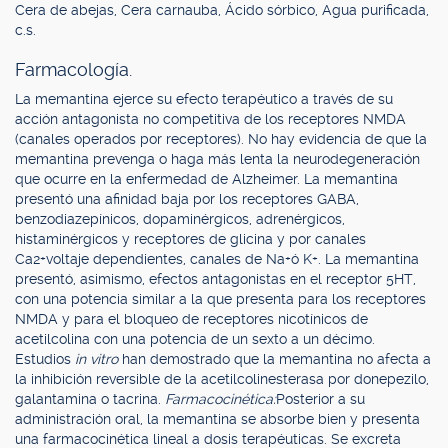
Cera de abejas, Cera carnauba, Ácido sórbico, Agua purificada,
c.s.
Farmacología.
La memantina ejerce su efecto terapéutico a través de su
acción antagonista no competitiva de los receptores NMDA
(canales operados por receptores). No hay evidencia de que la
memantina prevenga o haga más lenta la neurodegeneración
que ocurre en la enfermedad de Alzheimer. La memantina
presentó una afinidad baja por los receptores GABA,
benzodiazepínicos, dopaminérgicos, adrenérgicos,
histaminérgicos y receptores de glicina y por canales
Ca2+voltaje dependientes, canales de Na+ó K+. La memantina
presentó, asimismo, efectos antagonistas en el receptor 5HT,
con una potencia similar a la que presenta para los receptores
NMDA y para el bloqueo de receptores nicotínicos de
acetilcolina con una potencia de un sexto a un décimo.
Estudios
in vitro
han demostrado que la memantina no afecta a
la inhibición reversible de la acetilcolinesterasa por donepezilo,
galantamina o tacrina.
Farmacocinética:
Posterior a su
administración oral, la memantina se absorbe bien y presenta
una farmacocinética lineal a dosis terapéuticas. Se excreta