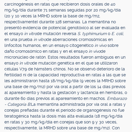
carcinogénesis en ratas que recibieron dosis orales de 40
mg/kg/día durante 71 semanas seguidas por 20 mg/kg/día
(20 y 10 veces la MRHD sobre la base de mg/m2,
respectivamente) durante 128 semanas. La memantina no
presentó evidencia de potencial genotóxico al ser evaluada en
el ensayo
in vitro
de mutación reversa
S. typhimurium
o
E. coli
,
en una prueba
in vitro
de aberraciones cromosómicas en
linfocitos humanos, en un ensayo citogenético
in vivo
sobre
daño cromosómico en ratas y en el ensayo
in vivo
de
micronúcleo de ratón. Estos resultados fueron ambiguos en un
ensayo
in vitro
de mutación genética en el que se utilizaron
células V79 de hámsters chinos. No se observó deterioro de la
fertilidad ni de la capacidad reproductiva en ratas a las que se
les administraron hasta 18/mg/kg/día (9 veces la MRHD sobre
una base de mg/m2) por vía oral a partir de los 14 días previos
al apareamiento y hasta la gestación y lactancia en hembras, o
durante 60 días previos al apareamiento en machos.
Embarazo
- Categoría B:
La memantina administrada por vía oral a ratas y
conejas preñadas durante el período de organogénesis no fue
teratogénica hasta la dosis más alta evaluada (18 mg/kg/día
en ratas y 30 mg/kg/día en conejas que son 9 y 30 veces,
respectivamente, la MRHD sobre una base de mg/m2). Con