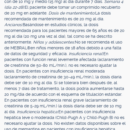
con de 10 mg y medio (15 mg) al día durante 7 días.
Semana 4
(día 22-28):
El paciente debe tomar un comprimido recubierto
de 20 mg en adelante.
Dosis de mantenimiento:
La dosis
recomendada de mantenimiento es de 20 mg al día.
Ancianos:
Basándose en estudios clínicos, la dosis
recomendada para los pacientes mayores de 65 años es de 20
mg al día (20 mg una vez al día), tal como se ha descrito
anteriormente.
Niños y adolescentes:
No se recomienda el uso
de MEBRAL®en niños menores de 18 años debido a una falta
de datos de seguridad y eficacia.
Insuficiencia renal:
En
pacientes con función renal levemente afectada (aclaramiento
de creatinina de 50-80 mL/min.), no es necesario ajustar la
dosis. En pacientes con insuficiencia renal moderada
(aclaramiento de creatinina de 30-49 mL/min.), la dosis diaria
debe ser de 10 mg al día. Si se tolerara bien después de, al
menos 7 días de tratamiento, la dosis podría aumentarse hasta
20 mg/día de acuerdo con el esquema de titulación estándar.
En pacientes con insuficiencia renal grave (aclaramiento de
creatinina de 5-29 mL/min.) la dosis diaria debe ser de 10 mg
al día.
Insuficiencia hepática:
En pacientes con insuficiencia
hepática leve o moderada (Child-Pugh A y Child-Pugh B) no es
necesario ajustar la dosis. No existen datos disponibles sobre el
uso de memantina en pacientes con insuficiencia hepática