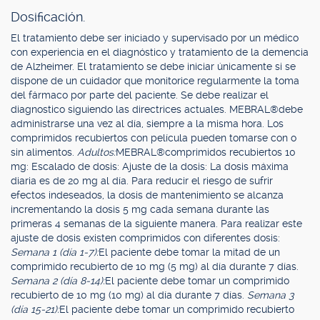
Dosificación.
El tratamiento debe ser iniciado y supervisado por un médico
con experiencia en el diagnóstico y tratamiento de la demencia
de Alzheimer. El tratamiento se debe iniciar únicamente si se
dispone de un cuidador que monitorice regularmente la toma
del fármaco por parte del paciente. Se debe realizar el
diagnostico siguiendo las directrices actuales. MEBRAL®debe
administrarse una vez al día, siempre a la misma hora. Los
comprimidos recubiertos con película pueden tomarse con o
sin alimentos.
Adultos:
MEBRAL®comprimidos recubiertos 10
mg: Escalado de dosis: Ajuste de la dosis: La dosis máxima
diaria es de 20 mg al día. Para reducir el riesgo de sufrir
efectos indeseados, la dosis de mantenimiento se alcanza
incrementando la dosis 5 mg cada semana durante las
primeras 4 semanas de la siguiente manera. Para realizar este
ajuste de dosis existen comprimidos con diferentes dosis:
Semana 1 (día 1-7):
El paciente debe tomar la mitad de un
comprimido recubierto de 10 mg (5 mg) al día durante 7 días.
Semana 2 (día 8-14):
El paciente debe tomar un comprimido
recubierto de 10 mg (10 mg) al día durante 7 días.
Semana 3
(día 15-21):
El paciente debe tomar un comprimido recubierto