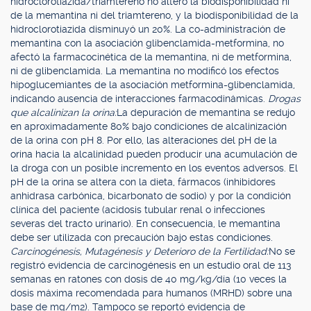
hidroclorotiazida/triamtereno no alteró la biodisponibilidad ni
de la memantina ni del triamtereno, y la biodisponibilidad de la
hidroclorotiazida disminuyó un 20%. La co-administración de
memantina con la asociación glibenclamida-metformina, no
afectó la farmacocinética de la memantina, ni de metformina,
ni de glibenclamida. La memantina no modificó los efectos
hipoglucemiantes de la asociación metformina-glibenclamida,
indicando ausencia de interacciones farmacodinámicas.
Drogas
que alcalinizan la orina:
La depuración de memantina se redujo
en aproximadamente 80% bajo condiciones de alcalinización
de la orina con pH 8. Por ello, las alteraciones del pH de la
orina hacia la alcalinidad pueden producir una acumulación de
la droga con un posible incremento en los eventos adversos. El
pH de la orina se altera con la dieta, fármacos (inhibidores
anhidrasa carbónica, bicarbonato de sodio) y por la condición
clínica del paciente (acidosis tubular renal o infecciones
severas del tracto urinario). En consecuencia, le memantina
debe ser utilizada con precaución bajo estas condiciones.
Carcinogénesis, Mutagénesis y Deterioro de la Fertilidad:
No se
registró evidencia de carcinogénesis en un estudio oral de 113
semanas en ratones con dosis de 40 mg/kg/día (10 veces la
dosis máxima recomendada para humanos (MRHD) sobre una
base de mg/m2). Tampoco se reportó evidencia de