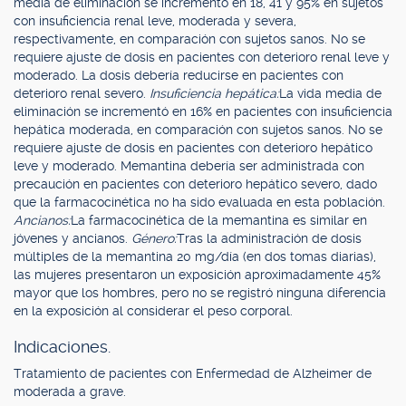
media de eliminación se incrementó en 18, 41 y 95% en sujetos
con insuficiencia renal leve, moderada y severa,
respectivamente, en comparación con sujetos sanos. No se
requiere ajuste de dosis en pacientes con deterioro renal leve y
moderado. La dosis debería reducirse en pacientes con
deterioro renal severo.
Insuficiencia hepática:
La vida media de
eliminación se incrementó en 16% en pacientes con insuficiencia
hepática moderada, en comparación con sujetos sanos. No se
requiere ajuste de dosis en pacientes con deterioro hepático
leve y moderado. Memantina debería ser administrada con
precaución en pacientes con deterioro hepático severo, dado
que la farmacocinética no ha sido evaluada en esta población.
Ancianos:
La farmacocinética de la memantina es similar en
jóvenes y ancianos.
Género:
Tras la administración de dosis
múltiples de la memantina 20 mg/día (en dos tomas diarias),
las mujeres presentaron un exposición aproximadamente 45%
mayor que los hombres, pero no se registró ninguna diferencia
en la exposición al considerar el peso corporal.
Indicaciones.
Tratamiento de pacientes con Enfermedad de Alzheimer de
moderada a grave.