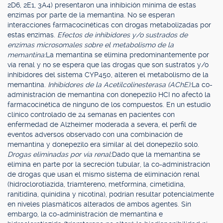
2D6, 2E1, 3A4) presentaron una inhibición mínima de estas
enzimas por parte de la memantina. No se esperan
interacciones farmacocinéticas con drogas metabolizadas por
estas enzimas.
Efectos de inhibidores y/o sustrados de
enzimas microsomales sobre el metabolismo de la
memantina:
La memantina se elimina predominantemente por
vía renal y no se espera que las drogas que son sustratos y/o
inhibidores del sistema CYP450, alteren el metabolismo de la
memantina.
Inhibidores de la Acetilcolinesterasa (AChE):
La co-
administración de memantina con donepezilo HCI no afectó la
farmacocinética de ninguno de los compuestos. En un estudio
clínico controlado de 24 semanas en pacientes con
enfermedad de Alzheimer moderada a severa, el perfil de
eventos adversos observado con una combinación de
memantina y donepezilo era similar al del donepezilo solo.
Drogas eliminadas por vía renal:
Dado que la memantina se
elimina en parte por la secreción tubular, la co-administración
de drogas que usan el mismo sistema de eliminación renal
(hidroclorotiazida, triamtereno, metformina, cimetidina,
ranitidina, quinidina y nicotina), podrían resultar potencialmente
en niveles plasmáticos alterados de ambos agentes. Sin
embargo, la co-administración de memantina e