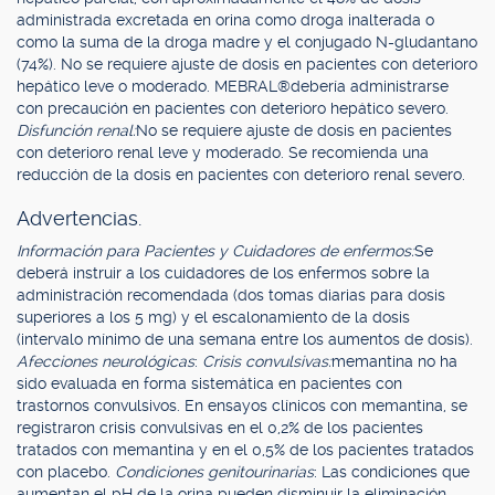
administrada excretada en orina como droga inalterada o
como la suma de la droga madre y el conjugado N-gludantano
(74%). No se requiere ajuste de dosis en pacientes con deterioro
hepático leve o moderado. MEBRAL®debería administrarse
con precaución en pacientes con deterioro hepático severo.
Disfunción renal:
No se requiere ajuste de dosis en pacientes
con deterioro renal leve y moderado. Se recomienda una
reducción de la dosis en pacientes con deterioro renal severo.
Advertencias.
Información para Pacientes y Cuidadores de enfermos:
Se
deberá instruir a los cuidadores de los enfermos sobre la
administración recomendada (dos tomas diarias para dosis
superiores a los 5 mg) y el escalonamiento de la dosis
(intervalo mínimo de una semana entre los aumentos de dosis).
Afecciones neurológicas
:
Crisis convulsivas:
memantina no ha
sido evaluada en forma sistemática en pacientes con
trastornos convulsivos. En ensayos clínicos con memantina, se
registraron crisis convulsivas en el 0,2% de los pacientes
tratados con memantina y en el 0,5% de los pacientes tratados
con placebo.
Condiciones genitourinarias
: Las condiciones que
aumentan el pH de la orina pueden disminuir la eliminación