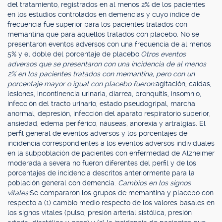
del tratamiento, registrados en al menos 2% de los pacientes
en los estudios controlados en demencias y cuyo índice de
frecuencia fue superior para los pacientes tratados con
memantina que para aquellos tratados con placebo. No se
presentaron eventos adversos con una frecuencia de al menos
5% y el doble del porcentaje de placebo.
Otros eventos
adversos que se presentaron con una incidencia de al menos
2% en los pacientes tratados con memantina, pero con un
porcentaje mayor o igual con placebo fueron:
agitación, caídas,
lesiones, incontinencia urinaria, diarrea, bronquitis, insomnio,
infección del tracto urinario, estado pseudogripal, marcha
anormal, depresión, infección del aparato respiratorio superior,
ansiedad, edema periférico, náuseas, anorexia y artralgias. El
perfil general de eventos adversos y los porcentajes de
incidencia correspondientes a los eventos adversos individuales
en la subpoblación de pacientes con enfermedad de Alzheimer
moderada a severa no fueron diferentes del perfil y de los
porcentajes de incidencia descritos anteriormente para la
población general con demencia.
Cambios en los signos
vitales:
Se compararon los grupos de memantina y placebo con
respecto a (1) cambio medio respecto de los valores basales en
los signos vitales (pulso, presión arterial sistólica, presión