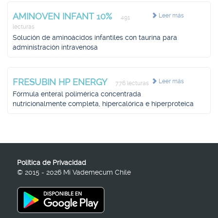
AMINOVEN INFANT 10%
Leer más
491
lecturas
Solución de aminoácidos infantiles con taurina para
administración intravenosa
FRESUBIN HP ENERGY
Leer más
776 lecturas
Fórmula enteral polimérica concentrada
nutricionalmente completa, hipercalórica e hiperproteica
Política de Privacidad
© 2015 - 2026 Mi Vademecum Chile