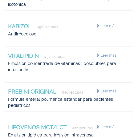
isotónica
KABIZOL
Leer más
456 lecturas
Antiinfeccioso
VITALIPID N
Leer más
437 lecturas
Emulsión concentrada de vitaminas liposolubles para
infusión IV
FREBINI ORIGINAL
Leer más
546 lecturas
Fórmula enteral polimérica estándar para pacientes
pediátricos
LIPOVENOS MCT/LCT
Leer más
422 lecturas
Emulsión lipídica para infusión intravenosa