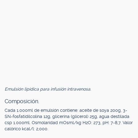
Emulsión lipídica para infusión intravenosa.
Composición.
Cada 1.000ml de emulsión contiene: aceite de soya 200g, 3-
SN-fosfatidilcolina 12g, glicerina (glicerol) 25g, agua destilada
csp 1.000ml. Osmolaridad mOsml/kg H2O: 273, pH: 7-8,7. Valor
calórico kcal/l: 2,000.