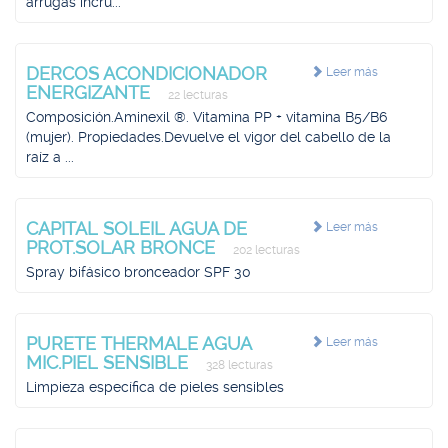
arrugas incru...
DERCOS ACONDICIONADOR
Leer más
ENERGIZANTE
22 lecturas
Composición.Aminexil ®. Vitamina PP + vitamina B5/B6
(mujer). Propiedades.Devuelve el vigor del cabello de la
raíz a ...
CAPITAL SOLEIL AGUA DE
Leer más
PROT.SOLAR BRONCE
202 lecturas
Spray bifásico bronceador SPF 30
PURETE THERMALE AGUA
Leer más
MIC.PIEL SENSIBLE
328 lecturas
Limpieza específica de pieles sensibles