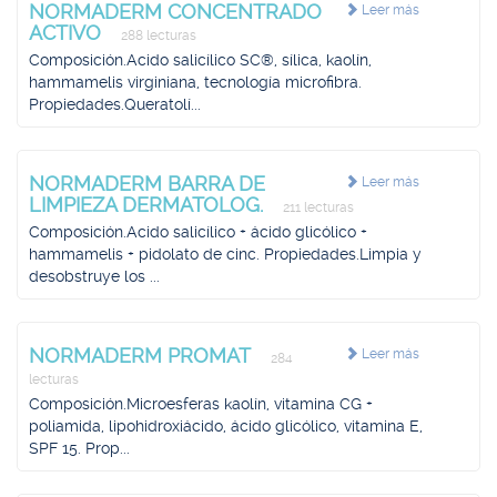
NORMADERM CONCENTRADO
Leer más
ACTIVO
288 lecturas
Composición.Acido salicílico SC®, sílica, kaolín,
hammamelis virginiana, tecnología microfibra.
Propiedades.Queratolí...
NORMADERM BARRA DE
Leer más
LIMPIEZA DERMATOLOG.
211 lecturas
Composición.Acido salicílico + ácido glicólico +
hammamelis + pidolato de cinc. Propiedades.Limpia y
desobstruye los ...
NORMADERM PROMAT
Leer más
284
lecturas
Composición.Microesferas kaolín, vitamina CG +
poliamida, lipohidroxiácido, ácido glicólico, vitamina E,
SPF 15. Prop...