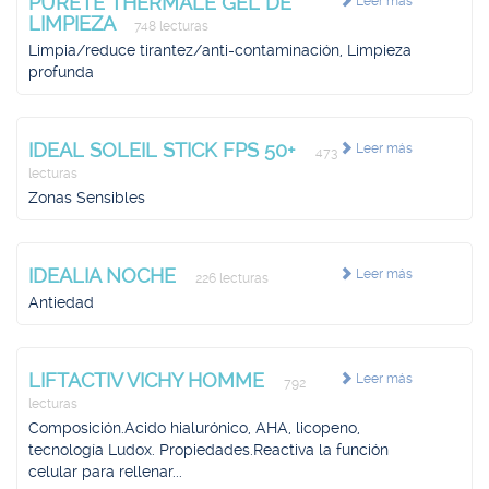
PURETE THERMALE GEL DE
Leer más
LIMPIEZA
748 lecturas
Limpia/reduce tirantez/anti-contaminación, Limpieza
profunda
IDEAL SOLEIL STICK FPS 50+
Leer más
473
lecturas
Zonas Sensibles
IDEALIA NOCHE
Leer más
226 lecturas
Antiedad
LIFTACTIV VICHY HOMME
Leer más
792
lecturas
Composición.Acido hialurónico, AHA, licopeno,
tecnología Ludox. Propiedades.Reactiva la función
celular para rellenar...