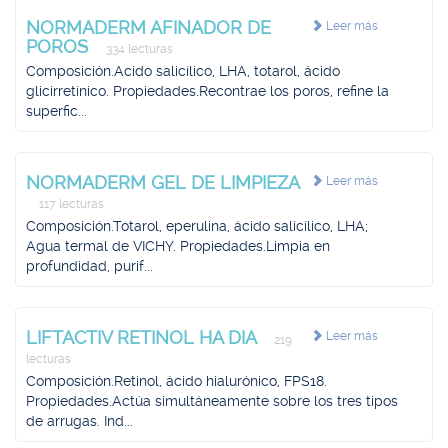
NORMADERM AFINADOR DE
Leer más
POROS
334 lecturas
Composición.Acido salicílico, LHA, totarol, ácido
glicirretínico. Propiedades.Recontrae los poros, refine la
superfic...
NORMADERM GEL DE LIMPIEZA
Leer más
117 lecturas
Composición.Totarol, eperulina, ácido salicílico, LHA;
Agua termal de VICHY. Propiedades.Limpia en
profundidad, purif...
LIFTACTIV RETINOL HA DIA
Leer más
219
lecturas
Composición.Retinol, ácido hialurónico, FPS18.
Propiedades.Actúa simultáneamente sobre los tres tipos
de arrugas. Ind...