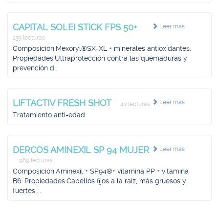
CAPITAL SOLEI STICK FPS 50+
Leer más
139 lecturas
Composición.Mexoryl®SX-XL + minerales antioxidantes.
Propiedades.Ultraprotección contra las quemaduras y
prevención d...
LIFTACTIV FRESH SHOT
Leer más
42 lecturas
Tratamiento anti-edad
DERCOS AMINEXIL SP 94 MUJER
Leer más
969 lecturas
Composición.Aminexil + SP94®+ vitamina PP + vitamina
B6. Propiedades.Cabellos fijos a la raíz, más gruesos y
fuertes....