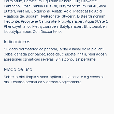
Petrolatum; Paraffinum Liquidum (Mineral Oil); Ozokerite;
Panthenol; Rosa Canina Fruit Oil; Butyrospermum Parkii (Shea
Butter); Paraffin; Ubiquinone; Asiatic Acid; Madecassic Acid,
Asiaticoside; Sodium Hyaluronate; Glycerin; Disteardimonium
Hectorite; Propylene Carbonate; Propylparaben; Aqua (Water);
Phenoxyethanol; Methylparaben; Butylparaben; Ethylparaben;
Isobutylparaben. Con Dexpantenol.
Indicaciones.
Cuidado dermatológico perioral, labial y nasal de la piel del
bebé, dañada por babeo, roce del chupete, rinitis, resfriados y
agresiones climáticas severas. Sin alcohol, sin perfume.
Modo de uso.
Sobre la piel limpia y seca, aplicar en la zona, 2 ó 3 veces al
día. Testado pediátrica y dermatológicamente.