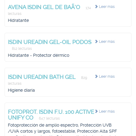
AVENA ISDIN GEL DE BAÃ‘O
Leer más
174
lecturas
Hidratante
ISDIN UREADIN GEL-OIL PODOS
Leer más
812 lecturas
Hidratante - Protector dérmico
ISDIN UREADIN BATH GEL
Leer más
829
lecturas
Hígiene diaria
FOTOPROT. ISDIN F.U. 100 ACTIVE
Leer más
UNIFY CO
647 lecturas
Fotoprotección de amplio espectro, Protección UVB
/UVA cortos y largos, fotoestable, Protección Alta SPF