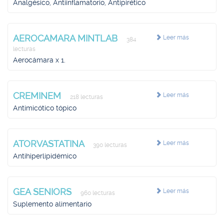
Analgésico, Antiinflamatorio, Antipirético
AEROCAMARA MINTLAB
Leer más
384
lecturas
Aerocámara x 1.
CREMINEM
Leer más
218 lecturas
Antimicótico tópico
ATORVASTATINA
Leer más
390 lecturas
Antihiperlipidémico
GEA SENIORS
Leer más
960 lecturas
Suplemento alimentario