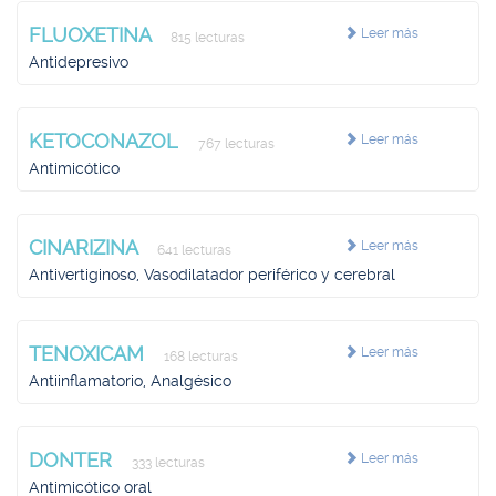
FLUOXETINA
Leer más
815 lecturas
Antidepresivo
KETOCONAZOL
Leer más
767 lecturas
Antimicótico
CINARIZINA
Leer más
641 lecturas
Antivertiginoso, Vasodilatador periférico y cerebral
TENOXICAM
Leer más
168 lecturas
Antiinflamatorio, Analgésico
DONTER
Leer más
333 lecturas
Antimicótico oral