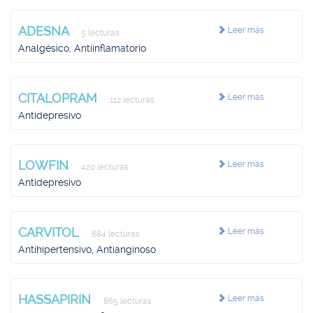
ADESNA
Leer más
5 lecturas
Analgésico, Antiinflamatorio
CITALOPRAM
Leer más
112 lecturas
Antidepresivo
LOWFIN
Leer más
420 lecturas
Antidepresivo
CARVITOL
Leer más
684 lecturas
Antihipertensivo, Antianginoso
HASSAPIRIN
Leer más
865 lecturas