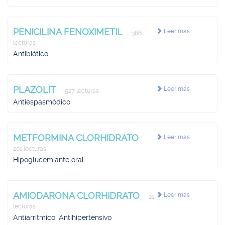
PENICILINA FENOXIMETIL
Leer más
386
lecturas
Antibiótico
PLAZOLIT
Leer más
527 lecturas
Antiespasmódico
METFORMINA CLORHIDRATO
Leer más
201 lecturas
Hipoglucemiante oral
AMIODARONA CLORHIDRATO
Leer más
21
lecturas
Antiarrítmico, Antihipertensivo