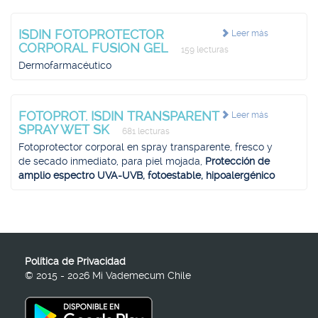
ISDIN FOTOPROTECTOR
Leer más
CORPORAL FUSION GEL
159 lecturas
Dermofarmacéutico
FOTOPROT. ISDIN TRANSPARENT
Leer más
SPRAY WET SK
681 lecturas
Fotoprotector corporal en spray transparente, fresco y
de secado inmediato, para piel mojada,
Protección de
amplio espectro UVA-UVB, fotoestable, hipoalergénico
Política de Privacidad
© 2015 - 2026 Mi Vademecum Chile