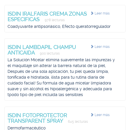
ISDIN IRALFARIS CREMA ZONAS
Leer más
ESPECIFICAS
978 lecturas
Coadyuvante antipsoriásico, Efecto queratorregulador
ISDIN LAMBDAPIL CHAMPU
Leer más
ANTICAIDA
900 lecturas
La Solución Micelar elimina suavemente las impurezas y
el maquillaje sin alterar la barrera natural de la piel,
Después de una sola aplicación, tu piel queda limpia,
tonificada e hidratada, ¡lista para tu rutina diaria de
cuidado facial! Su fórmula de agua micelar limpiadora
suave y sin alcohol es hipoalergénica y adecuada para
tpodo tipo de piel incluida las sensibles
ISDIN FOTOPROTECTOR
Leer más
TRANSPARENT SPRAY
645 lecturas
Dermofarmacéutico