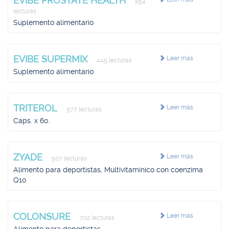
EVIBE PROSTATE HEALTH
854
lecturas
Suplemento alimentario
EVIBE SUPERMIX
Leer más
445 lecturas
Suplemento alimentario
TRITEROL
Leer más
577 lecturas
Caps. x 60.
ZYADE
Leer más
507 lecturas
Alimento para deportistas, Multivitamínico con coenzima
Q10
COLONSURE
Leer más
702 lecturas