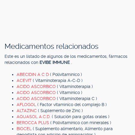
Medicamentos relacionados
Este es un listado de algunos de los medicamentos, fármacos
relacionados con
EVIBE IMMUNE
.
ABECIDIN A C D
( Polivitamínico )
ACEVIT
( Vitaminoterapia A-C-D )
ACIDO ASCORBICO
( Vitaminoterapia )
ACIDO ASCORBICO
( Vitamínico )
ACIDO ASCORBICO
( Vitaminoterapia C )
AFLOGOL
( Factor vitamínico del complejo B )
ALTAZINC
( Suplemento de Zinc )
AQUASOL A.C.D.
( Solución para gotas orales )
BEROCCA PLUS
( Polivitamínico con minerales )
BIOCEL
( Suplemento alimentario, Alimento para
deportista con adición de aminoácidos )