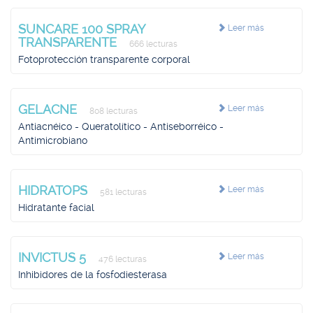
SUNCARE 100 SPRAY
Leer más
TRANSPARENTE
666 lecturas
Fotoprotección transparente corporal
GELACNE
Leer más
808 lecturas
Antiacnéico - Queratolítico - Antiseborréico -
Antimicrobiano
HIDRATOPS
Leer más
581 lecturas
Hidratante facial
INVICTUS 5
Leer más
476 lecturas
Inhibidores de la fosfodiesterasa