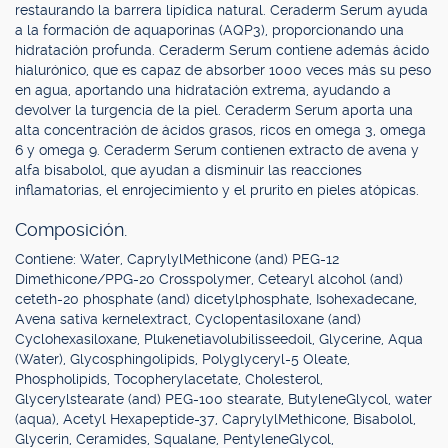
restaurando la barrera lipídica natural. Ceraderm Serum ayuda
a la formación de aquaporinas (AQP3), proporcionando una
hidratación profunda. Ceraderm Serum contiene además ácido
hialurónico, que es capaz de absorber 1000 veces más su peso
en agua, aportando una hidratación extrema, ayudando a
devolver la turgencia de la piel. Ceraderm Serum aporta una
alta concentración de ácidos grasos, ricos en omega 3, omega
6 y omega 9. Ceraderm Serum contienen extracto de avena y
alfa bisabolol, que ayudan a disminuir las reacciones
inflamatorias, el enrojecimiento y el prurito en pieles atópicas.
Composición.
Contiene: Water, CaprylylMethicone (and) PEG-12
Dimethicone/PPG-20 Crosspolymer, Cetearyl alcohol (and)
ceteth-20 phosphate (and) dicetylphosphate, Isohexadecane,
Avena sativa kernelextract, Cyclopentasiloxane (and)
Cyclohexasiloxane, Plukenetiavolubilisseedoil, Glycerine, Aqua
(Water), Glycosphingolipids, Polyglyceryl-5 Oleate,
Phospholipids, Tocopherylacetate, Cholesterol,
Glycerylstearate (and) PEG-100 stearate, ButyleneGlycol, water
(aqua), Acetyl Hexapeptide-37, CaprylylMethicone, Bisabolol,
Glycerin, Ceramides, Squalane, PentyleneGlycol,