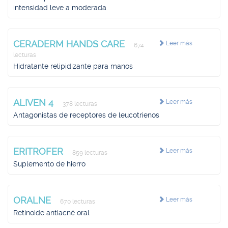
intensidad leve a moderada
CERADERM HANDS CARE
Leer más
674
lecturas
Hidratante relipidizante para manos
ALIVEN 4
Leer más
378 lecturas
Antagonistas de receptores de leucotrienos
ERITROFER
Leer más
859 lecturas
Suplemento de hierro
ORALNE
Leer más
670 lecturas
Retinoide antiacné oral