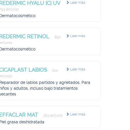
REDERMIC HYALU [C] UV
Leer más
793 lecturas
Dermatocosmético
REDERMIC RETINOL
Leer más
890
lecturas
Dermatocosmético
CICAPLAST LABIOS
Leer más
620
lecturas
Reparador de labios partidos y agrietados, Para
niños y adultos, incluso bajo tratamientos
secantes
EFFACLAR MAT
Leer más
263 lecturas
Piel grasa deshidratada