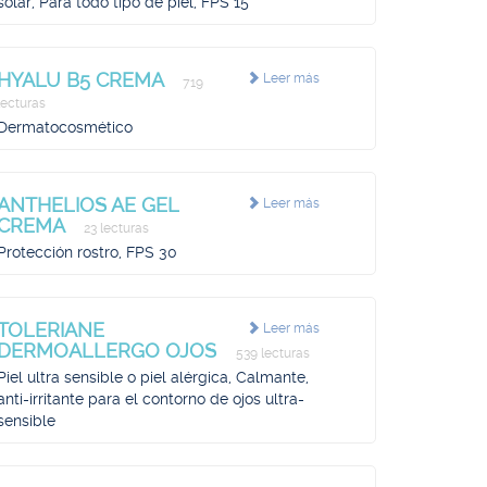
solar, Para todo tipo de piel, FPS 15
HYALU B5 CREMA
Leer más
719
lecturas
Dermatocosmético
ANTHELIOS AE GEL
Leer más
CREMA
23 lecturas
Protección rostro, FPS 30
TOLERIANE
Leer más
DERMOALLERGO OJOS
539 lecturas
Piel ultra sensible o piel alérgica, Calmante,
anti-irritante para el contorno de ojos ultra-
sensible