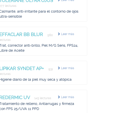
TOLERIANE ULTRA OJOS
Leer más
277 lecturas
Calmante, anti-irritante para el contorno de ojos
ultra-sensible
EFFACLAR BB BLUR
Leer más
560
lecturas
Trat, corrector anti-brillo, Piel M/G Sens, FPS24,
Libre de Aceite
LIPIKAR SYNDET AP+
Leer más
931
lecturas
Higiene diario de la piel muy seca y atópica
REDERMIC UV
Leer más
145 lecturas
Tratamiento de relleno, Antiarrugas y firmeza
con FPS 25/UVA 11 PPD