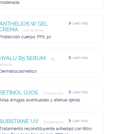
moderada
ANTHELIOS W GEL
Leer más
CREMA
440 lecturas
Protección cuerpo, FPS 30
HYALU B5 SERUM
Leer más
85
lecturas
Dermatocosmético
RETINOL OJOS
Leer más
273 lecturas
Alisa arrugas acentuadas y atenua ojeras
SUBSTIANE UV
Leer más
205 lecturas
Tratamiento reconstituyente antiedad con filtro