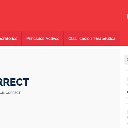
oratorios
Principios Activos
Clasificación Terapéutica
RRECT
 OIL-CORRECT