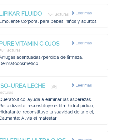
LIPIKAR FLUIDO
Leer más
364 lecturas
Emoliente Corporal para bebés, niños y adultos
PURE VITAMIN C OJOS
Leer más
784 lecturas
Arrugas acentuadas/pérdida de firmeza,
Dermatocosmético
ISO-UREA LECHE
Leer más
365
lecturas
Queratolítico: ayuda a eliminar las asperezas,
Relipidizante: reconstituye el film hidrolipídico,
Hidratante: reconstituye la suavidad de la piel,
Calmante: Alivia el malestar