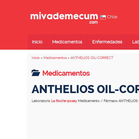
Chile
Inicio
Medicamentos
Enfermedades
Lab
Inicio
»
Medicamentos
»
ANTHELIOS OIL-CORRECT
Medicamentos
ANTHELIOS OIL-CO
Laboratorio
La Roche-posay
Medicamento / Fármaco ANTHELIOS