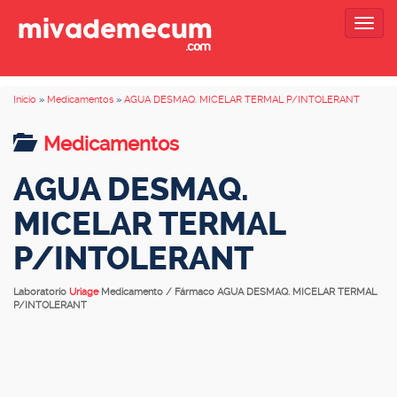
Togg
navig
Inicio
»
Medicamentos
»
AGUA DESMAQ. MICELAR TERMAL P/INTOLERANT
Medicamentos
AGUA DESMAQ.
MICELAR TERMAL
P/INTOLERANT
Laboratorio
Uriage
Medicamento / Fármaco AGUA DESMAQ. MICELAR TERMAL
P/INTOLERANT