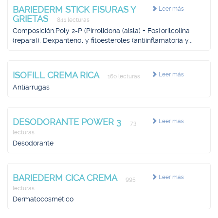
BARIEDERM STICK FISURAS Y
Leer más
GRIETAS
841 lecturas
Composición.Poly 2-P (Pirrolidona (aisla) + Fosforilcolina
(repara)). Dexpantenol y fitoesteroles (antiinflamatoria y...
ISOFILL CREMA RICA
Leer más
160 lecturas
Antiarrugas
DESODORANTE POWER 3
Leer más
73
lecturas
Desodorante
BARIEDERM CICA CREMA
Leer más
995
lecturas
Dermatocosmético