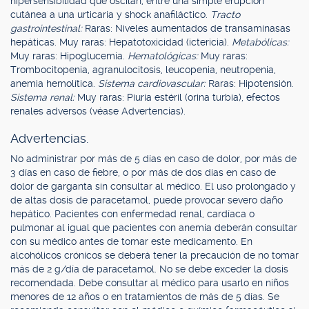
hipersensibilidad que oscilan, entre una simple erupción
cutánea a una urticaria y shock anafiláctico.
Tracto
gastrointestinal:
Raras: Niveles aumentados de transaminasas
hepáticas. Muy raras: Hepatotoxicidad (ictericia).
Metabólicas:
Muy raras: Hipoglucemia.
Hematológicas:
Muy raras:
Trombocitopenia, agranulocitosis, leucopenia, neutropenia,
anemia hemolítica.
Sistema cardiovascular:
Raras: Hipotensión.
Sistema renal:
Muy raras: Piuria estéril (orina turbia), efectos
renales adversos (véase Advertencias).
Advertencias.
No administrar por más de 5 días en caso de dolor, por más de
3 días en caso de fiebre, o por más de dos días en caso de
dolor de garganta sin consultar al médico. El uso prolongado y
de altas dosis de paracetamol, puede provocar severo daño
hepático. Pacientes con enfermedad renal, cardíaca o
pulmonar al igual que pacientes con anemia deberán consultar
con su médico antes de tomar este medicamento. En
alcohólicos crónicos se deberá tener la precaución de no tomar
más de 2 g/día de paracetamol. No se debe exceder la dosis
recomendada. Debe consultar al médico para usarlo en niños
menores de 12 años o en tratamientos de más de 5 días. Se