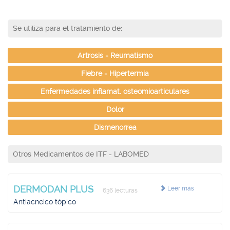
Se utiliza para el tratamiento de:
Artrosis - Reumatismo
Fiebre - Hipertermia
Enfermedades inflamat. osteomioarticulares
Dolor
Dismenorrea
Otros Medicamentos de ITF - LABOMED
DERMODAN PLUS
Leer más
636 lecturas
Antiacneico tópico