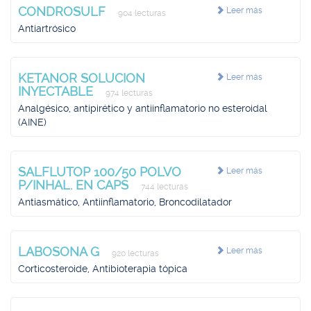
CONDROSULF
Leer más
904 lecturas
Antiartrósico
KETANOR SOLUCION
Leer más
INYECTABLE
974 lecturas
Analgésico, antipirético y antiinflamatorio no esteroidal
(AINE)
SALFLUTOP 100/50 POLVO
Leer más
P/INHAL. EN CAPS
744 lecturas
Antiasmático, Antiinflamatorio, Broncodilatador
LABOSONA G
Leer más
920 lecturas
Corticosteroide, Antibioterapia tópica