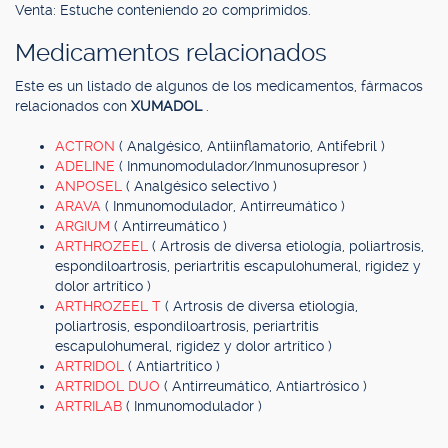
Venta: Estuche conteniendo 20 comprimidos.
Medicamentos relacionados
Este es un listado de algunos de los medicamentos, fármacos
relacionados con
XUMADOL
.
ACTRON
( Analgésico, Antiinflamatorio, Antifebril )
ADELINE
( Inmunomodulador/Inmunosupresor )
ANPOSEL
( Analgésico selectivo )
ARAVA
( Inmunomodulador, Antirreumático )
ARGIUM
( Antirreumático )
ARTHROZEEL
( Artrosis de diversa etiología, poliartrosis,
espondiloartrosis, periartritis escapulohumeral, rigidez y
dolor artrítico )
ARTHROZEEL T
( Artrosis de diversa etiología,
poliartrosis, espondiloartrosis, periartritis
escapulohumeral, rigidez y dolor artrítico )
ARTRIDOL
( Antiartrítico )
ARTRIDOL DUO
( Antirreumático, Antiartrósico )
ARTRILAB
( Inmunomodulador )