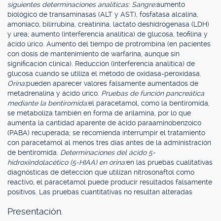
siguientes determinaciones analíticas: Sangre:
aumento
biológico de transaminasas (ALT y AST), fosfatasa alcalina,
amoníaco, bilirrubina, creatinina, lactato deshidrogenasa (LDH)
y urea; aumento (interferencia analítica) de glucosa, teofilina y
ácido úrico. Aumento del tiempo de protrombina (en pacientes
con dosis de mantenimiento de warfarina, aunque sin
significación clínica). Reducción (interferencia analítica) de
glucosa cuando se utiliza el método de oxidasa-peroxidasa.
Orina:
pueden aparecer valores falsamente aumentados de
metadrenalina y ácido úrico.
Pruebas de función pancreática
mediante la bentiromida:
el paracetamol, como la bentiromida,
se metaboliza también en forma de arilamina, por lo que
aumenta la cantidad aparente de ácido paraaminobenzoico
(PABA) recuperada; se recomienda interrumpir el tratamiento
con paracetamol al menos tres días antes de la administración
de bentiromida.
Determinaciones del ácido 5-
hidroxiindolacético (5-HIAA) en orina:
en las pruebas cualitativas
diagnósticas de detección que utilizan nitrosonaftol como
reactivo, el paracetamol puede producir resultados falsamente
positivos. Las pruebas cuantitativas no resultan alteradas
Presentación.