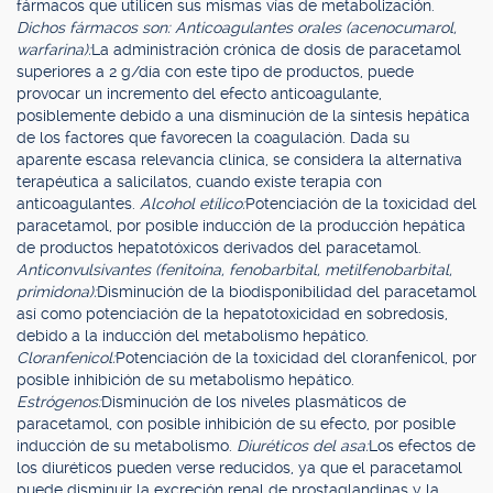
fármacos que utilicen sus mismas vías de metabolización.
Dichos fármacos son: Anticoagulantes orales (acenocumarol,
warfarina):
La administración crónica de dosis de paracetamol
superiores a 2 g/día con este tipo de productos, puede
provocar un incremento del efecto anticoagulante,
posiblemente debido a una disminución de la síntesis hepática
de los factores que favorecen la coagulación. Dada su
aparente escasa relevancia clínica, se considera la alternativa
terapéutica a salicilatos, cuando existe terapia con
anticoagulantes.
Alcohol etílico:
Potenciación de la toxicidad del
paracetamol, por posible inducción de la producción hepática
de productos hepatotóxicos derivados del paracetamol.
Anticonvulsivantes (fenitoína, fenobarbital, metilfenobarbital,
primidona):
Disminución de la biodisponibilidad del paracetamol
así como potenciación de la hepatotoxicidad en sobredosis,
debido a la inducción del metabolismo hepático.
Cloranfenicol:
Potenciación de la toxicidad del cloranfenicol, por
posible inhibición de su metabolismo hepático.
Estrógenos:
Disminución de los niveles plasmáticos de
paracetamol, con posible inhibición de su efecto, por posible
inducción de su metabolismo.
Diuréticos del asa:
Los efectos de
los diuréticos pueden verse reducidos, ya que el paracetamol
puede disminuir la excreción renal de prostaglandinas y la