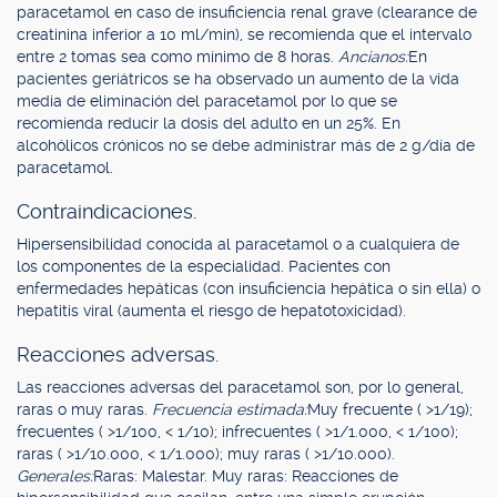
paracetamol en caso de insuficiencia renal grave (clearance de
creatinina inferior a 10 ml/min), se recomienda que el intervalo
entre 2 tomas sea como mínimo de 8 horas.
Ancianos:
En
pacientes geriátricos se ha observado un aumento de la vida
media de eliminación del paracetamol por lo que se
recomienda reducir la dosis del adulto en un 25%. En
alcohólicos crónicos no se debe administrar más de 2 g/día de
paracetamol.
Contraindicaciones.
Hipersensibilidad conocida al paracetamol o a cualquiera de
los componentes de la especialidad. Pacientes con
enfermedades hepáticas (con insuficiencia hepática o sin ella) o
hepatitis viral (aumenta el riesgo de hepatotoxicidad).
Reacciones adversas.
Las reacciones adversas del paracetamol son, por lo general,
raras o muy raras.
Frecuencia estimada:
Muy frecuente ( >1/19);
frecuentes ( >1/100, < 1/10); infrecuentes ( >1/1.000, < 1/100);
raras ( >1/10.000, < 1/1.000); muy raras ( >1/10.000).
Generales:
Raras: Malestar. Muy raras: Reacciones de