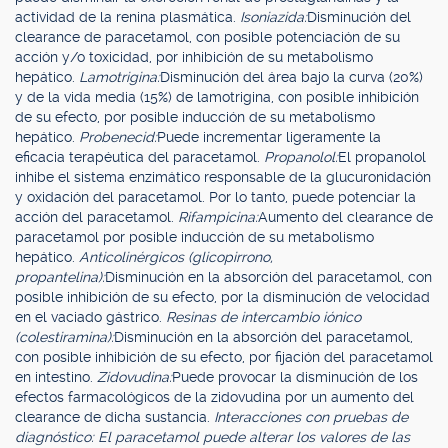
actividad de la renina plasmática.
Isoniazida:
Disminución del
clearance de paracetamol, con posible potenciación de su
acción y/o toxicidad, por inhibición de su metabolismo
hepático.
Lamotrigina:
Disminución del área bajo la curva (20%)
y de la vida media (15%) de lamotrigina, con posible inhibición
de su efecto, por posible inducción de su metabolismo
hepático.
Probenecid:
Puede incrementar ligeramente la
eficacia terapéutica del paracetamol.
Propanolol:
El propanolol
inhibe el sistema enzimático responsable de la glucuronidación
y oxidación del paracetamol. Por lo tanto, puede potenciar la
acción del paracetamol.
Rifampicina:
Aumento del clearance de
paracetamol por posible inducción de su metabolismo
hepático.
Anticolinérgicos (glicopirrono,
propantelina):
Disminución en la absorción del paracetamol, con
posible inhibición de su efecto, por la disminución de velocidad
en el vaciado gástrico.
Resinas de intercambio iónico
(colestiramina):
Disminución en la absorción del paracetamol,
con posible inhibición de su efecto, por fijación del paracetamol
en intestino.
Zidovudina:
Puede provocar la disminución de los
efectos farmacológicos de la zidovudina por un aumento del
clearance de dicha sustancia.
Interacciones con pruebas de
diagnóstico: El paracetamol puede alterar los valores de las