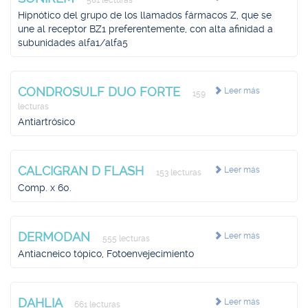
581 lecturas
Hipnótico del grupo de los llamados fármacos Z, que se
une al receptor BZ1 preferentemente, con alta afinidad a
subunidades alfa1/alfa5
CONDROSULF DUO FORTE
Leer más
159
lecturas
Antiartrósico
CALCIGRAN D FLASH
Leer más
153 lecturas
Comp. x 60.
DERMODAN
Leer más
555 lecturas
Antiacneico tópico, Fotoenvejecimiento
DAHLIA
Leer más
661 lecturas