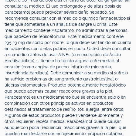
fiebre, o por más de dos días en caso de dolor de garganta, sin
consultar al médico. El uso prolongado y de altas dosis de
paracetamol puede provocar severo daño hepático. Se
recomienda consultar con el médico o químico farmacéutico si
tiene que someterse a un análisis de sangre u orina. Este
medicamento contiene Aspartamo, no administrar a personas
que padecen de fenilcetonuria. Este medicamento contiene
235,23 mg de sodio por sobre, lo que debe ser tenido en cuenta
en pacientes con dietas pobres en sodio. Usted debe consultar
a su médico antes de usar AINEs (con excepción de Ácido
Acetilsalicílico), si tiene o ha tenido alguna enfermedad al
corazón (como angina de pecho, infarto de miocardio,
insuficiencia cardiaca). Debe comunicar a su médico si sufre o
ha sufrido problemas de sangramiento gastrointestinal o
úlceras estomacales. Producto potencialmente hepatotóxico,
que puede además causar reacciones graves a la piel.
Paracetamol es un medicamento que se encuentra solo o en
combinación con otros principios activos en productos
destinados al tratamiento de resfrío, tos, alergia, entre otros.
Algunos de estos productos pueden venderse libremente y
otros requieren receta médica. Paracetamol puede causar,
aunque con poca frecuencia, reacciones graves a la piel, que
pueden manifestarse con enrojecimiento, erupción cutánea,