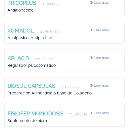
TRICOPLUS
Leer más
142 lecturas
Antialopécico
XUMADOL
Leer más
910 lecturas
Analgésico, Antipirético
APLACID
Leer más
272 lecturas
Regulador psicosomático
BIOSUL CAPSULAS
Leer más
533 lecturas
Preparación Alimenticia a base de Colágeno
FISIOFER MONODOSIS
Leer más
731 lecturas
Suplemento de hierro