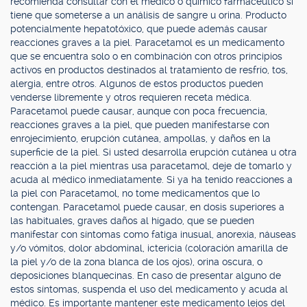
recomienda consultar con el médico o químico farmacéutico si
tiene que someterse a un análisis de sangre u orina. Producto
potencialmente hepatotóxico, que puede además causar
reacciones graves a la piel. Paracetamol es un medicamento
que se encuentra solo o en combinación con otros principios
activos en productos destinados al tratamiento de resfrío, tos,
alergia, entre otros. Algunos de estos productos pueden
venderse libremente y otros requieren receta médica.
Paracetamol puede causar, aunque con poca frecuencia,
reacciones graves a la piel, que pueden manifestarse con
enrojecimiento, erupción cutánea, ampollas, y daños en la
superficie de la piel. Si usted desarrolla erupción cutánea u otra
reacción a la piel mientras usa paracetamol, deje de tomarlo y
acuda al médico inmediatamente. Si ya ha tenido reacciones a
la piel con Paracetamol, no tome medicamentos que lo
contengan. Paracetamol puede causar, en dosis superiores a
las habituales, graves daños al hígado, que se pueden
manifestar con síntomas como fatiga inusual, anorexia, náuseas
y/o vómitos, dolor abdominal, ictericia (coloración amarilla de
la piel y/o de la zona blanca de los ojos), orina oscura, o
deposiciones blanquecinas. En caso de presentar alguno de
estos síntomas, suspenda el uso del medicamento y acuda al
médico. Es importante mantener este medicamento lejos del