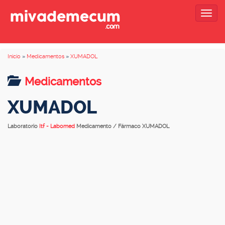
Togg
navig
Inicio
»
Medicamentos
»
XUMADOL
Medicamentos
XUMADOL
Laboratorio
Itf - Labomed
Medicamento / Fármaco XUMADOL