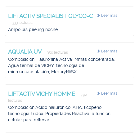
LIFTACTIV SPECIALIST GLYCO-C
Leer más
333 lecturas
Ampollas peeling noche
AQUALIA UV
Leer más
350 lecturas
Composición.Hialuronina ActivaTMmás concentrada;
Agua termal de VICHY; tecnología de
microencapsulación; Mexoryl®SX, ...
LIFTACTIV VICHY HOMME
Leer más
792
lecturas
Composición.Acido hialurónico, AHA, licopeno,
tecnología Ludox. Propiedades.Reactiva la función
celular para rellenar...