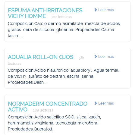
ESPUMA ANTI-IRRITACIONES
Leer más
VICHY HOMME
702 lecturas
Composición.Calcio dermo-asimilable, mezcla de ácidos
grasos, cera de silicona, glicerina. Propiedades.Calma
las irri...
AQUALIA ROLL-ON OJOS
Leer más
561
lecturas
Composición.Acido hialurónico, aquabioryl, Agua termal
de VICHY, sulfato de dextrán, escina, serina.
Propiedades.Desh...
NORMADERM CONCENTRADO
Leer más
ACTIVO
288 lecturas
Composición.Acido salicílico SC®, sílica, kaolín,
hammamelis virginiana, tecnología microfibra.
Propiedades.Queratolí...