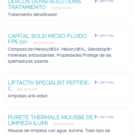
DERCOS DENSI-SOLUTIONS
Leer más
TRATAMIENTO
793 lecturas
Tratamiento densificador
CAPITAL SOLEI MICRO FLUIDO
Leer más
FPS 50+
940 lecturas
Composición.Mexoryl®SX, Mexoryl®XL, Sebostop®+
minerales antioxidantes. Propiedades.Protege de las
quemaduras solares...
LIFTACTIV SPECIALIST PEPTIDE-
Leer más
C
584 lecturas
Ampollas anti-edad
PURETE THERMALE MOUSSE DE
Leer más
LIMPIEZA ILUMI
816 lecturas
Mousse de limpieza con agua, Ilumina, Todo tipo de