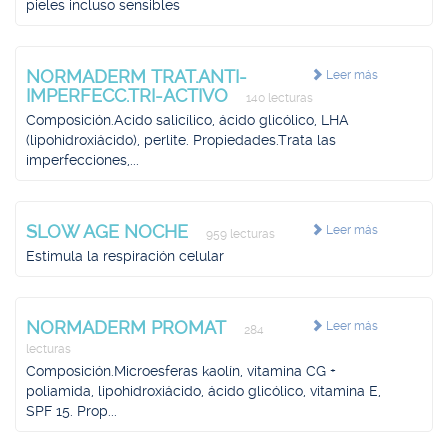
pieles incluso sensibles
NORMADERM TRAT.ANTI-
Leer más
IMPERFECC.TRI-ACTIVO
140 lecturas
Composición.Acido salicílico, ácido glicólico, LHA
(lipohidroxiácido), perlite. Propiedades.Trata las
imperfecciones,...
SLOW AGE NOCHE
Leer más
959 lecturas
Estimula la respiración celular
NORMADERM PROMAT
Leer más
284
lecturas
Composición.Microesferas kaolín, vitamina CG +
poliamida, lipohidroxiácido, ácido glicólico, vitamina E,
SPF 15. Prop...