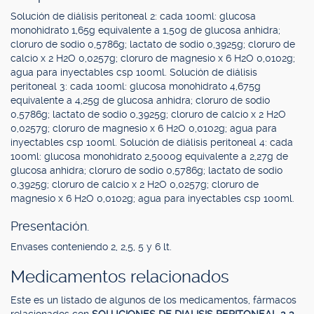
Solución de diálisis peritoneal 2: cada 100ml: glucosa
monohidrato 1,65g equivalente a 1,50g de glucosa anhidra;
cloruro de sodio 0,5786g; lactato de sodio 0,3925g; cloruro de
calcio x 2 H2O 0,0257g; cloruro de magnesio x 6 H2O 0,0102g;
agua para inyectables csp 100ml. Solución de diálisis
peritoneal 3: cada 100ml: glucosa monohidrato 4,675g
equivalente a 4,25g de glucosa anhidra; cloruro de sodio
0,5786g; lactato de sodio 0,3925g; cloruro de calcio x 2 H2O
0,0257g; cloruro de magnesio x 6 H2O 0,0102g; agua para
inyectables csp 100ml. Solución de diálisis peritoneal 4: cada
100ml: glucosa monohidrato 2,5000g equivalente a 2,27g de
glucosa anhidra; cloruro de sodio 0,5786g; lactato de sodio
0,3925g; cloruro de calcio x 2 H2O 0,0257g; cloruro de
magnesio x 6 H2O 0,0102g; agua para inyectables csp 100ml.
Presentación.
Envases conteniendo 2, 2,5, 5 y 6 lt.
Medicamentos relacionados
Este es un listado de algunos de los medicamentos, fármacos