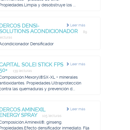
Propiedades.Limpia y desobstruye los ...
DERCOS DENSI-
Leer más
SOLUTIONS ACONDICIONADOR
89
lecturas
Acondicionador Densificador
CAPITAL SOLEI STICK FPS
Leer más
50+
139 lecturas
Composición.Mexoryl®SX-XL + minerales
antioxidantes. Propiedades.Ultraprotección
contra las quemaduras y prevención d...
DERCOS AMINEXIL
Leer más
ENERGY SPRAY
105 lecturas
Composición.Aminexil®; ginseng.
Propiedades.Efecto densificador inmediato. Fija