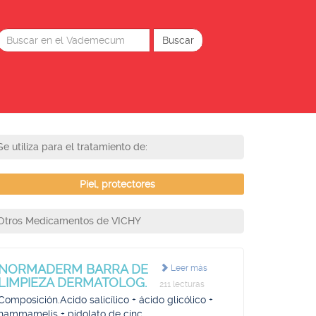
Se utiliza para el tratamiento de:
Piel, protectores
Otros Medicamentos de VICHY
NORMADERM BARRA DE
Leer más
LIMPIEZA DERMATOLOG.
211 lecturas
Composición.Acido salicílico + ácido glicólico +
hammamelis + pidolato de cinc.