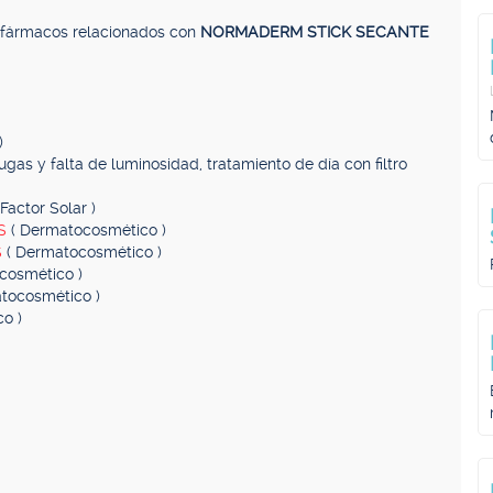
, fármacos relacionados con
NORMADERM STICK SECANTE
)
ugas y falta de luminosidad, tratamiento de día con filtro
Factor Solar )
AS
( Dermatocosmético )
S
( Dermatocosmético )
cosmético )
tocosmético )
o )