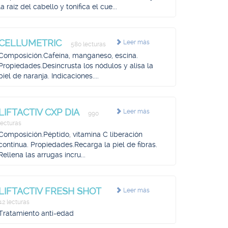
la raíz del cabello y tonifica el cue...
CELLUMETRIC
Leer más
580 lecturas
Composición.Cafeína, manganeso, escina.
Propiedades.Desincrusta los nódulos y alisa la
piel de naranja. Indicaciones....
LIFTACTIV CXP DIA
Leer más
990
lecturas
Composición.Péptido, vitamina C liberación
continua. Propiedades.Recarga la piel de fibras.
Rellena las arrugas incru...
LIFTACTIV FRESH SHOT
Leer más
42 lecturas
Tratamiento anti-edad