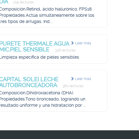
DIA
219 lecturas
Composición.Retinol, ácido hialurónico, FPS18.
Propiedades.Actúa simultáneamente sobre los
tres tipos de arrugas. Ind...
PURETE THERMALE AGUA
Leer más
MIC.PIEL SENSIBLE
328 lecturas
Limpieza específica de pieles sensibles
CAPITAL SOLEI LECHE
Leer más
AUTOBRONCEADORA
360 lecturas
Composición.Dihidroxiacetona (DHA).
Propiedades.Tono bronceado, logrando un
resultado uniforme y una hidratación por ...