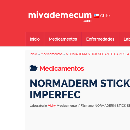
Chile
Inicio
Medicamentos
Enfermedades
Lab
Inicio
»
Medicamentos
»
NORMADERM STICK SECANTE CAMUFLA 
Medicamentos
NORMADERM STICK
IMPERFEC
Laboratorio
Vichy
Medicamento / Fármaco NORMADERM STICK 