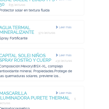
50
835 lecturas
Protector solar en textura fluida
AGUA TERMAL
Leer más
MINERALIZANTE
970 lecturas
Spray Fortificante
CAPITAL SOLEI NIÑOS
Leer más
SPRAY ROSTRO Y CUERP
430 lecturas
Composición.Mexoryl®SX-XL, complejo
antioxidante mineral. Propiedades.Protege de
las quemaduras solares, previene los...
MASCARILLA
Leer más
ILUMINADORA PURETE THERMAL
5
lecturas
Dermatocosmético