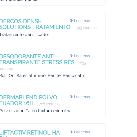
DERCOS DENSI-
Leer más
SOLUTIONS TRATAMIENTO
793 lecturas
Tratamiento densificador
DESODORANTE ANTI-
Leer más
TRANSPIRANTE STRESS RES
635
lecturas
Roll-On, Sales aluminio, Perlite, Perspicalm
DERMABLEND POLVO
Leer más
FIJADOR 16H
728 lecturas
Polvo fijador, Talco textura microfina
LIFTACTIV RETINOL HA
Leer más