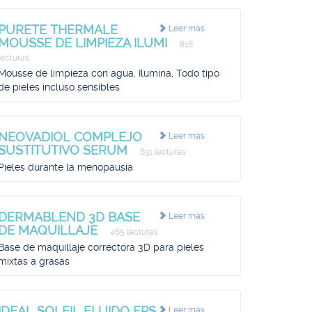
PURETE THERMALE
Leer más
MOUSSE DE LIMPIEZA ILUMI
816
lecturas
Mousse de limpieza con agua, Ilumina, Todo tipo
de pieles incluso sensibles
NEOVADIOL COMPLEJO
Leer más
SUSTITUTIVO SERUM
631 lecturas
Pieles durante la menopausia
DERMABLEND 3D BASE
Leer más
DE MAQUILLAJE
465 lecturas
Base de maquillaje correctora 3D para pieles
mixtas a grasas
IDEAL SOLEIL FLUIDO FPS
Leer más