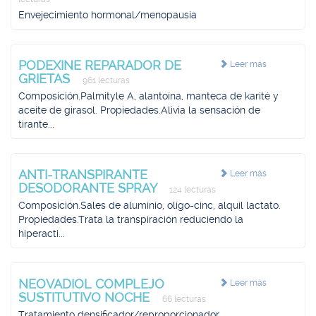
Envejecimiento hormonal/menopausia
PODEXINE REPARADOR DE
Leer más
GRIETAS
961 lecturas
Composición.Palmityle A, alantoína, manteca de karité y
aceite de girasol. Propiedades.Alivia la sensación de
tirante...
ANTI-TRANSPIRANTE
Leer más
DESODORANTE SPRAY
124 lecturas
Composición.Sales de aluminio, oligo-cinc, alquil lactato.
Propiedades.Trata la transpiración reduciendo la
hiperacti...
NEOVADIOL COMPLEJO
Leer más
SUSTITUTIVO NOCHE
66 lecturas
Tratamiento densificador/reproporcionador