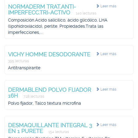
NORMADERM TRAT.ANTI-
Leer más
IMPERFECC.TRI-ACTIVO
140 lecturas
Composición.Acido salicílico, ácido glicólico, LHA
(lipohidroxiácido), perlite. Propiedades.Trata las
imperfecciones,...
VICHY HOMME DESODORANTE
Leer más
395 lecturas
Antitranspirante
DERMABLEND POLVO FIJADOR
Leer más
16H
728 lecturas
Polvo fijador, Talco textura microfina
DESMAQUILLANTE INTEGRAL 3
Leer más
EN 1 PURETE
154 lecturas