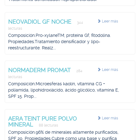
NEOVADIOL GF NOCHE
Leer más
344
lecturas
Composición.Pro-xylaneTM; proteína Gf; fitodolina.
Propiedades.Tratamiento densificador y lipo-
reestructurante. Realz...
NORMADERM PROMAT
Leer más
284
lecturas
Composición.Microesferas kaolín, vitamina CG +
poliamida, lipohidroxiácido, ácido glicólico, vitamina E,
SPF 15. Prop...
AERA TEINT PURE POLVO
Leer más
MINERAL
88 lecturas
Composición.96% de minerales altamente purificados,
SPF 20. Propiedades.Cubre como una base y purifica