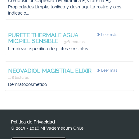
Composición.Captelae TM; vitamina E; vitamina B5.
Propiedades.Limpia, tonifica y desmaquilla rostro y ojos.
Indicacio...
PURETE THERMALE AGUA
Leer más
MIC.PIEL SENSIBLE
328 lecturas
Limpieza específica de pieles sensibles
NEOVADIOL MAGISTRAL ELIXIR
Leer más
178 lecturas
Dermatocosmético
Política de Privacidad
© 2015 - 2026 Mi Vademecum Chile