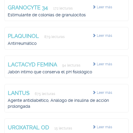
GRANOCYTE 34
Leer más
172 lecturas
Estimulante de colonias de granulocitos
PLAQUINOL
Leer más
879 lecturas
Antirreumático
LACTACYD FEMINA
Leer más
94 lecturas
Jabón intimo que conserva el pH fisiológico
LANTUS
Leer más
675 lecturas
Agente antidiabético, Análogo de insulina de acción
prolongada
UROXATRAL OD
Leer más
15 lecturas