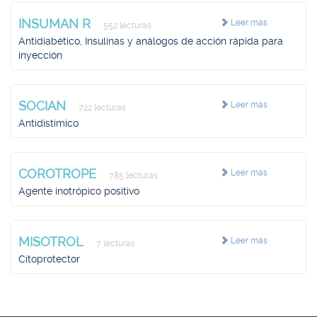
INSUMAN R
Leer más
552 lecturas
Antidiabético, Insulinas y análogos de acción rápida para
inyección
SOCIAN
Leer más
722 lecturas
Antidistímico
COROTROPE
Leer más
785 lecturas
Agente inotrópico positivo
MISOTROL
Leer más
7 lecturas
Citoprotector