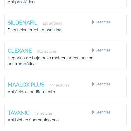
Antiprostático
SILDENAFIL
Leer más
120 lecturas
Disfunción eréctil masculina
CLEXANE
Leer más
652 lecturas
Heparina de bajo peso molecular con acción
antitrombótica
MAALOX PLUS
Leer más
939 lecturas
Antiácido - antiflatulento
TAVANIC
Leer más
78 lecturas
Antibiótico fluoroquinolona