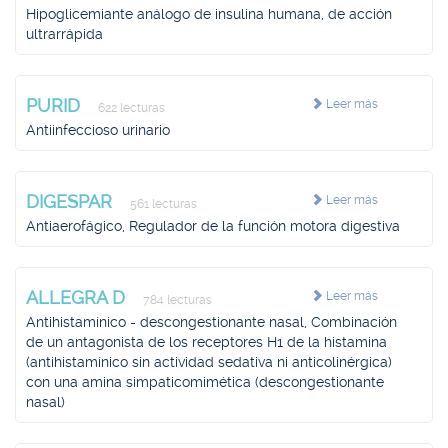
Hipoglicemiante análogo de insulina humana, de acción
ultrarrápida
PURID
Leer más
622 lecturas
Antiinfeccioso urinario
DIGESPAR
Leer más
561 lecturas
Antiaerofágico, Regulador de la función motora digestiva
ALLEGRA D
Leer más
784 lecturas
Antihistamínico - descongestionante nasal, Combinación
de un antagonista de los receptores H1 de la histamina
(antihistamínico sin actividad sedativa ni anticolinérgica)
con una amina simpaticomimética (descongestionante
nasal)