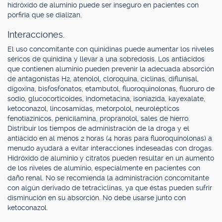
hidróxido de aluminio puede ser inseguro en pacientes con
porfiria que se dializan.
Interacciones.
El uso concomitante con quinidinas puede aumentar los niveles
séricos de quinidina y llevar a una sobredosis. Los antiácidos
que contienen aluminio pueden prevenir la adecuada absorción
de antagonistas H2, atenolol, cloroquina, ciclinas, diflunisal,
digoxina, bisfosfonatos, etambutol, fluoroquinolonas, fluoruro de
sodio, glucocorticoides, indometacina, isoniazida, kayexalate,
ketoconazol, lincosamidas, metorpolol, neurolépticos
fenotiazínicos, penicilamina, propranolol, sales de hierro.
Distribuir los tiempos de administración de la droga y el
antiácido en al menos 2 horas (4 horas para fluoroquinolonas) a
menudo ayudará a evitar interacciones indeseadas con drogas.
Hidróxido de aluminio y citratos pueden resultar en un aumento
de los niveles de aluminio, especialmente en pacientes con
daño renal. No se recomienda la administración concomitante
con algún derivado de tetraciclinas, ya que éstas pueden sufrir
disminución en su absorción. No debe usarse junto con
ketoconazol.