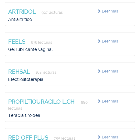
ARTRIDOL
Leer más
927 lecturas
Antiartrítico
FEELS
Leer más
636 lecturas
Gel lubricante vaginal
REHSAL
Leer más
168 lecturas
Electrolitoterapia
PROPILTIOURACILO L.CH.
Leer más
880
lecturas
Terapia tiroidea
RED OFF PLUS
Leer más
755 lecturas