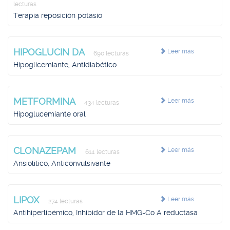
lecturas
Terapia reposición potasio
HIPOGLUCIN DA
Leer más
690 lecturas
Hipoglicemiante, Antidiabético
METFORMINA
Leer más
434 lecturas
Hipoglucemiante oral
CLONAZEPAM
Leer más
614 lecturas
Ansiolítico, Anticonvulsivante
LIPOX
Leer más
274 lecturas
Antihiperlipémico, Inhibidor de la HMG-Co A reductasa