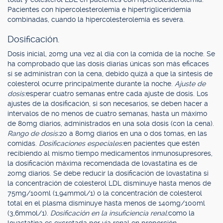
Pacientes con hipercolesterolemia e hipertrigliceridemia
combinadas, cuando la hipercolesterolemia es severa.
Dosificación.
Dosis inicial, 20mg una vez al día con la comida de la noche. Se
ha comprobado que las dosis diarias únicas son más eficaces
si se administran con la cena, debido quizá a que la síntesis de
colesterol ocurre principalmente durante la noche.
Ajuste de
dosis:
esperar cuatro semanas entre cada ajuste de dosis. Los
ajustes de la dosificación, si son necesarios, se deben hacer a
intervalos de no menos de cuatro semanas, hasta un máximo
de 80mg diarios, administrados en una sola dosis (con la cena).
Rango de dosis:
20 a 80mg diarios en una o dos tomas, en las
comidas.
Dosificaciones especiales:
en pacientes que estén
recibiendo al mismo tiempo medicamentos inmunosupresores,
la dosificación máxima recomendada de lovastatina es de
20mg diarios. Se debe reducir la dosificación de lovastatina si
la concentración de colesterol LDL disminuye hasta menos de
75mg/100ml (1,94mmol/1) o la concentración de colesterol
total en el plasma disminuye hasta menos de 140mg/100ml
(3,6mmol/1).
Dosificación en la insuficiencia renal:
como la