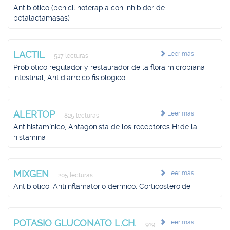
Antibiótico (penicilinoterapia con inhibidor de
betalactamasas)
LACTIL
Leer más
517 lecturas
Probiótico regulador y restaurador de la flora microbiana
intestinal, Antidiarreico fisiológico
ALERTOP
Leer más
825 lecturas
Antihistamínico, Antagonista de los receptores H1de la
histamina
MIXGEN
Leer más
205 lecturas
Antibiótico, Antiinflamatorio dérmico, Corticosteroide
POTASIO GLUCONATO L.CH.
Leer más
919