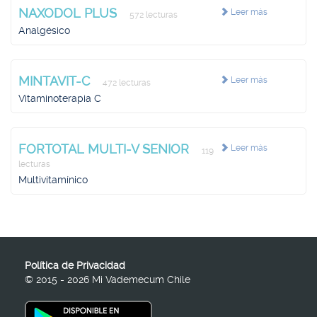
NAXODOL PLUS
Leer más
572 lecturas
Analgésico
MINTAVIT-C
Leer más
472 lecturas
Vitaminoterapia C
FORTOTAL MULTI-V SENIOR
Leer más
119
lecturas
Multivitamínico
Política de Privacidad
© 2015 - 2026 Mi Vademecum Chile