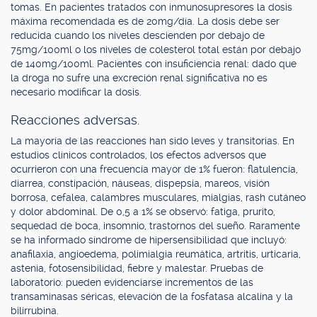
tomas. En pacientes tratados con inmunosupresores la dosis
máxima recomendada es de 20mg/día. La dosis debe ser
reducida cuando los niveles descienden por debajo de
75mg/100ml o los niveles de colesterol total están por debajo
de 140mg/100ml. Pacientes con insuficiencia renal: dado que
la droga no sufre una excreción renal significativa no es
necesario modificar la dosis.
Reacciones adversas.
La mayoría de las reacciones han sido leves y transitorias. En
estudios clínicos controlados, los efectos adversos que
ocurrieron con una frecuencia mayor de 1% fueron: flatulencia,
diarrea, constipación, náuseas, dispepsia, mareos, visión
borrosa, cefalea, calambres musculares, mialgias, rash cutáneo
y dolor abdominal. De 0,5 a 1% se observó: fatiga, prurito,
sequedad de boca, insomnio, trastornos del sueño. Raramente
se ha informado síndrome de hipersensibilidad que incluyó:
anafilaxia, angioedema, polimialgia reumática, artritis, urticaria,
astenia, fotosensibilidad, fiebre y malestar. Pruebas de
laboratorio: pueden evidenciarse incrementos de las
transaminasas séricas, elevación de la fosfatasa alcalina y la
bilirrubina.