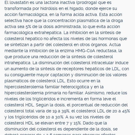
El lovastatín es una lactona inactiva (prodroga) que es
transformada por hidrólisis en el hígado, donde ejerce su
acción farmacológica, en la forma ácida activa. Esta acción
selectiva hace que la concentración plasmática de la droga
activa sea 5% de la dosis administrada, lo que evita acción
farmacológica extrahepática. La inhibición en la síntesis de
colesterol hepático no afecta los niveles de las hormonas que
se sintetizan a partir del colesterol en otros órganos. Actúa
mediante la inhibición de la enzima HMG-CoA reductasa, la
que produce una reducción de la síntesis de colesterol
intrahepática. La disminución del colesterol intracelular induce
un aumento de la síntesis de receptores hepáticos de LDL, con
su consiguiente mayor captación y disminución de los valores
plasmáticos de colesterol LDL. Esto ocurre en la
hipercolesterolemia familiar heterocigótica y en la
hipercolesterolemia primaria no familiar. Asimismo, reduce los
niveles de los triglicéridos e incrementa en forma leve el
colesterol HDL. Según la dosis, el porcentual de reducción del
colesterol total varía de 19 a 39%, el colesterol LDL de 20 a 45%
y los triglicéridos de 10 a 30%. A su vez los niveles de
colesterol HDL se elevan entre 7 y 15%. Dado que la
disminución del colesterol es dependiente de la dosis, se