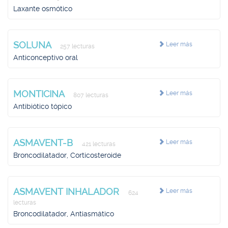
Laxante osmótico
SOLUNA
Leer más
257 lecturas
Anticonceptivo oral
MONTICINA
Leer más
807 lecturas
Antibiótico tópico
ASMAVENT-B
Leer más
421 lecturas
Broncodilatador, Corticosteroide
ASMAVENT INHALADOR
Leer más
624
lecturas
Broncodilatador, Antiasmático