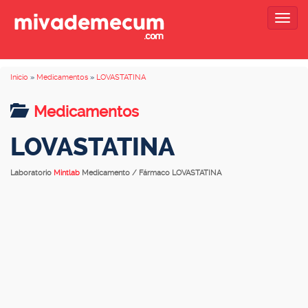
Togg
navig
Inicio
»
Medicamentos
»
LOVASTATINA
Medicamentos
LOVASTATINA
Laboratorio
Mintlab
Medicamento / Fármaco LOVASTATINA