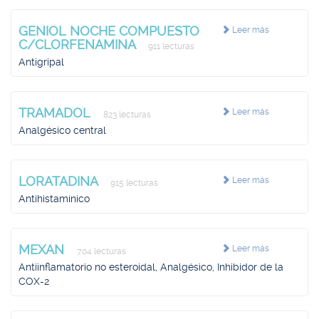
GENIOL NOCHE COMPUESTO
Leer más
C/CLORFENAMINA
911 lecturas
Antigripal
TRAMADOL
Leer más
823 lecturas
Analgésico central
LORATADINA
Leer más
915 lecturas
Antihistamínico
MEXAN
Leer más
704 lecturas
Antiinflamatorio no esteroidal, Analgésico, Inhibidor de la
COX-2