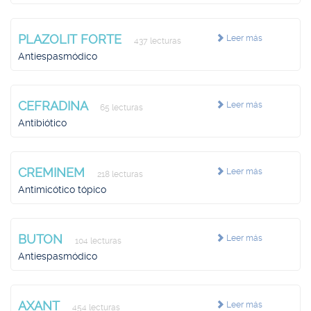
PLAZOLIT FORTE
Leer más
437 lecturas
Antiespasmódico
CEFRADINA
Leer más
65 lecturas
Antibiótico
CREMINEM
Leer más
218 lecturas
Antimicótico tópico
BUTON
Leer más
104 lecturas
Antiespasmódico
AXANT
Leer más
454 lecturas