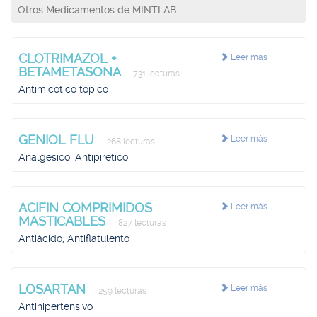
Otros Medicamentos de MINTLAB
CLOTRIMAZOL +
Leer más
BETAMETASONA
731 lecturas
Antimicótico tópico
GENIOL FLU
Leer más
268 lecturas
Analgésico, Antipirético
ACIFIN COMPRIMIDOS
Leer más
MASTICABLES
827 lecturas
Antiácido, Antiflatulento
LOSARTAN
Leer más
259 lecturas
Antihipertensivo