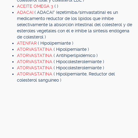
colesterol total y colesterol LDL )
ACEITE OMEGA 3
( )
ADACAI
( ADACAI* (ezetimiba/simvastatina) es un
medicamento reductor de los lípidos que inhibe
selectivamente la absorción intestinal del colesterol y de
esteroles vegetales con él e inhibe la síntesis endógena
de colesterol )
ATENFAR
( Hipolipemiante )
ATORVASTATINA
( Hipolipemiante )
ATORVASTATINA
( Antihiperlipidémico )
ATORVASTATINA
( Hipocolesterolemiante )
ATORVASTATINA
( Hipocolesterolemiante )
ATORVASTATINA
( Hipolipemiante, Reductor del
colesterol sanguíneo )