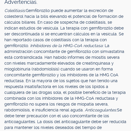
Advertencias.
Colelitiasis:
Gemfibrozilo puede aumentar la excreción de
colesterol hacia la bilis elevando el potencial de formación de
cálculos biliares. En caso de sospecha de colelitiasis, se
indican estudios de vesícula. La terapia con gemfibrozilo debe
ser descontinuada si se encuentran cálculos en la vesícula. Se
han reportado casos de colelitiasis con la terapia con
gemfibrozilo.
Inhibidores de la HMG-CoA reductasa:
La
administración concomitante de gemfibrozilo con simvastatina
está contraindicada. Han habido informes de miositis severa
con niveles marcadamente elevados de creatinquinasa y
mioglobinuria (rabdomiolisis) cuando se usaron en forma
concomitante gemfibrozilo y los inhibidores de la HMG CoA
reductasa. En la mayoría de los sujetos que han tenido una
respuesta insatisfactoria en los niveles de los lípidos a
cualquiera de las drogas sola, el posible beneficio de la terapia
combinada con los inhibidores de la HMG-CoA reductasa y
gemfibrozilo no supera los riesgos de miopatía severa,
rabdomiolisis, e insuficiencia renal aguda.
Anticoagulantes:
Se
debe tener precaución con el uso concomitante de los
anticoagulantes. La dosis del anticoagulante debe ser reducida
para mantener los niveles deseados del tiempo de