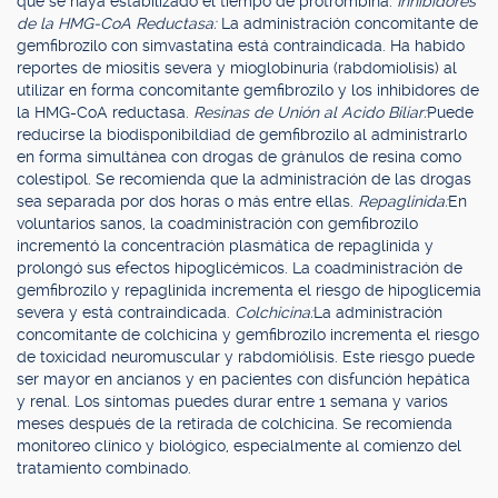
que se haya estabilizado el tiempo de protrombina.
Inhibidores
de la HMG-CoA Reductasa:
La administración concomitante de
gemfibrozilo con simvastatina está contraindicada. Ha habido
reportes de miositis severa y mioglobinuria (rabdomiolisis) al
utilizar en forma concomitante gemfibrozilo y los inhibidores de
la HMG-CoA reductasa.
Resinas de Unión al Acido Biliar:
Puede
reducirse la biodisponibildiad de gemfibrozilo al administrarlo
en forma simultánea con drogas de gránulos de resina como
colestipol. Se recomienda que la administración de las drogas
sea separada por dos horas o más entre ellas.
Repaglinida:
En
voluntarios sanos, la coadministración con gemfibrozilo
incrementó la concentración plasmática de repaglinida y
prolongó sus efectos hipoglicémicos. La coadministración de
gemfibrozilo y repaglinida incrementa el riesgo de hipoglicemia
severa y está contraindicada.
Colchicina:
La administración
concomitante de colchicina y gemfibrozilo incrementa el riesgo
de toxicidad neuromuscular y rabdomiólisis. Este riesgo puede
ser mayor en ancianos y en pacientes con disfunción hepática
y renal. Los síntomas puedes durar entre 1 semana y varios
meses después de la retirada de colchicina. Se recomienda
monitoreo clínico y biológico, especialmente al comienzo del
tratamiento combinado.