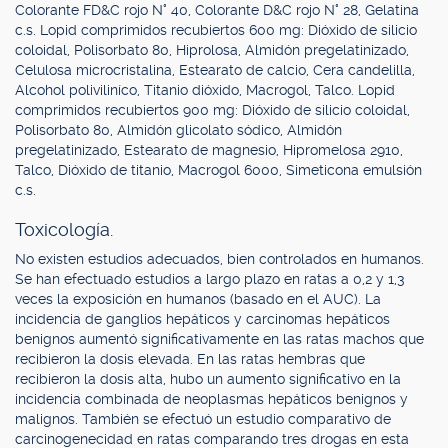
Colorante FD&C rojo N° 40, Colorante D&C rojo N° 28, Gelatina
c.s. Lopid comprimidos recubiertos 600 mg: Dióxido de silicio
coloidal, Polisorbato 80, Hiprolosa, Almidón pregelatinizado,
Celulosa microcristalina, Estearato de calcio, Cera candelilla,
Alcohol poliviliníco, Titanio dióxido, Macrogol, Talco. Lopid
comprimidos recubiertos 900 mg: Dióxido de silicio coloidal,
Polisorbato 80, Almidón glicolato sódico, Almidón
pregelatinizado, Estearato de magnesio, Hipromelosa 2910,
Talco, Dióxido de titanio, Macrogol 6000, Simeticona emulsión
c.s.
Toxicología.
No existen estudios adecuados, bien controlados en humanos.
Se han efectuado estudios a largo plazo en ratas a 0,2 y 1,3
veces la exposición en humanos (basado en el AUC). La
incidencia de ganglios hepáticos y carcinomas hepáticos
benignos aumentó significativamente en las ratas machos que
recibieron la dosis elevada. En las ratas hembras que
recibieron la dosis alta, hubo un aumento significativo en la
incidencia combinada de neoplasmas hepáticos benignos y
malignos. También se efectuó un estudio comparativo de
carcinogenecidad en ratas comparando tres drogas en esta