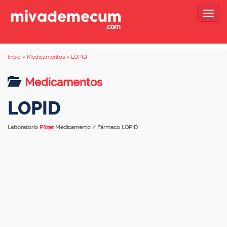
Togg
navig
Inicio
»
Medicamentos
»
LOPID
Medicamentos
LOPID
Laboratorio
Pfizer
Medicamento / Fármaco LOPID