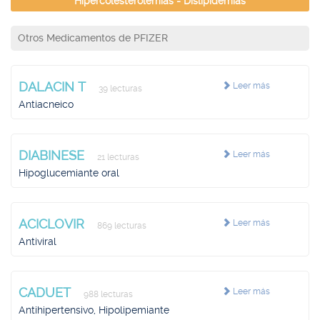
Hipercolesterolemias - Dislipidemias
Otros Medicamentos de PFIZER
DALACIN T
Leer más
39 lecturas
Antiacneico
DIABINESE
Leer más
21 lecturas
Hipoglucemiante oral
ACICLOVIR
Leer más
869 lecturas
Antiviral
CADUET
Leer más
988 lecturas
Antihipertensivo, Hipolipemiante