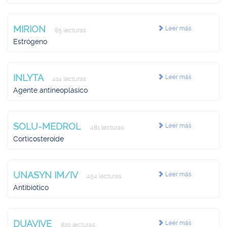
MIRION
Leer más
85 lecturas
Estrógeno
INLYTA
Leer más
414 lecturas
Agente antineoplásico
SOLU-MEDROL
Leer más
481 lecturas
Corticosteroide
UNASYN IM/IV
Leer más
454 lecturas
Antibiótico
DUAVIVE
Leer más
820 lecturas