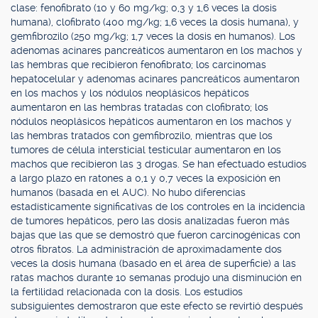
clase: fenofibrato (10 y 60 mg/kg; 0,3 y 1,6 veces la dosis
humana), clofibrato (400 mg/kg; 1,6 veces la dosis humana), y
gemfibrozilo (250 mg/kg; 1,7 veces la dosis en humanos). Los
adenomas acinares pancreáticos aumentaron en los machos y
las hembras que recibieron fenofibrato; los carcinomas
hepatocelular y adenomas acinares pancreáticos aumentaron
en los machos y los nódulos neoplásicos hepáticos
aumentaron en las hembras tratadas con clofibrato; los
nódulos neoplásicos hepáticos aumentaron en los machos y
las hembras tratados con gemfibrozilo, mientras que los
tumores de célula intersticial testicular aumentaron en los
machos que recibieron las 3 drogas. Se han efectuado estudios
a largo plazo en ratones a 0,1 y 0,7 veces la exposición en
humanos (basada en el AUC). No hubo diferencias
estadísticamente significativas de los controles en la incidencia
de tumores hepáticos, pero las dosis analizadas fueron más
bajas que las que se demostró que fueron carcinogénicas con
otros fibratos. La administración de aproximadamente dos
veces la dosis humana (basado en el área de superficie) a las
ratas machos durante 10 semanas produjo una disminución en
la fertilidad relacionada con la dosis. Los estudios
subsiguientes demostraron que este efecto se revirtió después