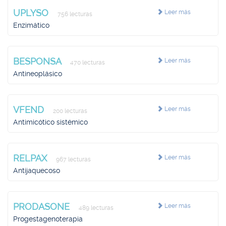
UPLYSO
Leer más
756 lecturas
Enzimático
BESPONSA
Leer más
470 lecturas
Antineoplásico
VFEND
Leer más
200 lecturas
Antimicótico sistémico
RELPAX
Leer más
967 lecturas
Antijaquecoso
PRODASONE
Leer más
489 lecturas
Progestagenoterapia