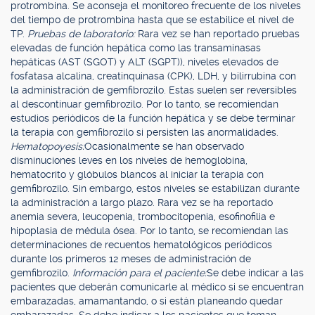
protrombina. Se aconseja el monitoreo frecuente de los niveles
del tiempo de protrombina hasta que se estabilice el nivel de
TP.
Pruebas de laboratorio:
Rara vez se han reportado pruebas
elevadas de función hepática como las transaminasas
hepáticas (AST (SGOT) y ALT (SGPT)), niveles elevados de
fosfatasa alcalina, creatinquinasa (CPK), LDH, y bilirrubina con
la administración de gemfibrozilo. Estas suelen ser reversibles
al descontinuar gemfibrozilo. Por lo tanto, se recomiendan
estudios periódicos de la función hepática y se debe terminar
la terapia con gemfibrozilo si persisten las anormalidades.
Hematopoyesis:
Ocasionalmente se han observado
disminuciones leves en los niveles de hemoglobina,
hematocrito y glóbulos blancos al iniciar la terapia con
gemfibrozilo. Sin embargo, estos niveles se estabilizan durante
la administración a largo plazo. Rara vez se ha reportado
anemia severa, leucopenia, trombocitopenia, esofinofilia e
hipoplasia de médula ósea. Por lo tanto, se recomiendan las
determinaciones de recuentos hematológicos periódicos
durante los primeros 12 meses de administración de
gemfibrozilo.
Información para el paciente:
Se debe indicar a las
pacientes que deberán comunicarle al médico si se encuentran
embarazadas, amamantando, o si están planeando quedar