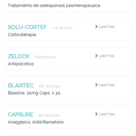
Tratamiento de osteoporosis posmenopáusica
SOLU-CORTEF
Leer más
418 lecturas
Corticoterapia
ZELDOX
Leer más
768 lecturas
Antipsicótico
BLAXITEC
Leer más
687 lecturas
Bilastina. 20mg Caps. x 30.
CAPSURE
Leer más
667 lecturas
Analgésico, Antiinflamatorio