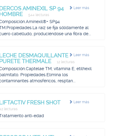
DERCOS AMINEXIL SP 94
Leer más
HOMBRE
544 lecturas
Composición.Aminexil®+ SP94
TM.Propiedades.La raíz se fija sólidamente al
cuero cabelludo, produciéndose una fibra de...
LECHE DESMAQUILLANTE
Leer más
PURETE THERMALE
12 lecturas
Composición.Captelae TM; vitamina E; etilhexil
palmitato. Propiedades.Elimina los
contaminantes atmosféricos, resptan...
LIFTACTIV FRESH SHOT
Leer más
42 lecturas
Tratamiento anti-edad