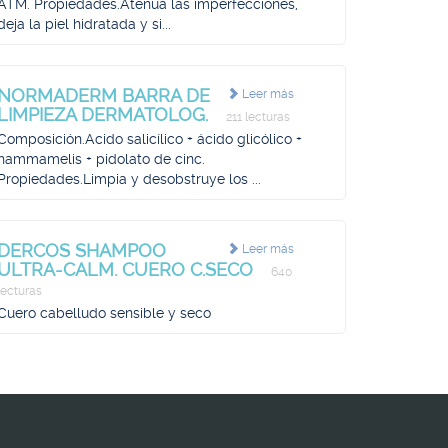
ATM. Propiedades.Atenúa las imperfecciones,
deja la piel hidratada y si...
NORMADERM BARRA DE
Leer más
LIMPIEZA DERMATOLOG.
211 lecturas
Composición.Acido salicílico + ácido glicólico +
hammamelis + pidolato de cinc.
Propiedades.Limpia y desobstruye los ...
DERCOS SHAMPOO
Leer más
ULTRA-CALM. CUERO C.SECO
640
lecturas
Cuero cabelludo sensible y seco