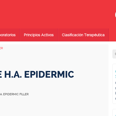
oratorios
Principios Activos
Clasificación Terapéutica
ER
 H.A. EPIDERMIC
A. EPIDERMIC FILLER