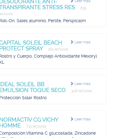
DESODORANTE ANTI-
Leer más
TRANSPIRANTE STRESS RES
635
lecturas
Roll-On, Sales aluminio, Perlite, Perspicalm
CAPITAL SOLEIL BEACH
Leer más
PROTECT SPRAY
162 lecturas
Rostro y Cuerpo, Complejo Antioxidante Mexoryl
XL
IDEAL SOLEIL BB
Leer más
EMULSION TOQUE SECO
348 lecturas
Protección Solar Rostro
NORMACTIV CG VICHY
Leer más
HOMME
731 lecturas
Composición.Vitamina C glucosilada; Zincadone