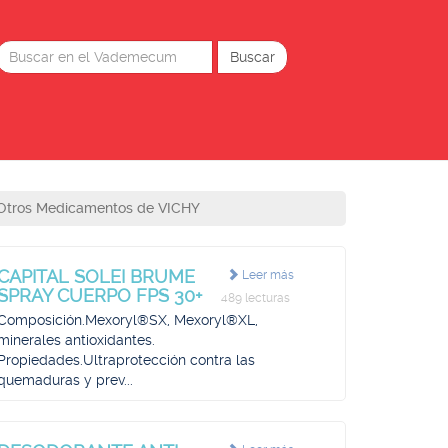
Otros Medicamentos de VICHY
CAPITAL SOLEI BRUME
Leer más
SPRAY CUERPO FPS 30+
489 lecturas
Composición.Mexoryl®SX, Mexoryl®XL,
minerales antioxidantes.
Propiedades.Ultraprotección contra las
quemaduras y prev...