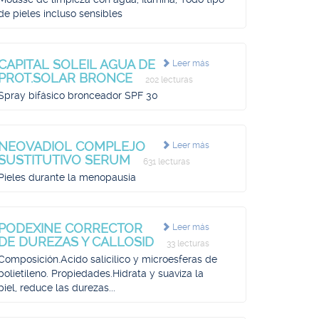
de pieles incluso sensibles
CAPITAL SOLEIL AGUA DE
Leer más
PROT.SOLAR BRONCE
202 lecturas
Spray bifásico bronceador SPF 30
NEOVADIOL COMPLEJO
Leer más
SUSTITUTIVO SERUM
631 lecturas
Pieles durante la menopausia
PODEXINE CORRECTOR
Leer más
DE DUREZAS Y CALLOSID
33 lecturas
Composición.Acido salícilico y microesferas de
polietileno. Propiedades.Hidrata y suaviza la
piel, reduce las durezas...