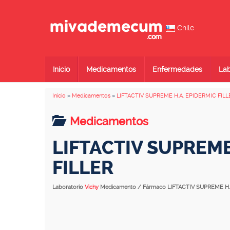
Chile
Inicio
Medicamentos
Enfermedades
Lab
Inicio
»
Medicamentos
»
LIFTACTIV SUPREME H.A. EPIDERMIC FILL
Medicamentos
LIFTACTIV SUPREME
FILLER
Laboratorio
Vichy
Medicamento / Fármaco LIFTACTIV SUPREME H.