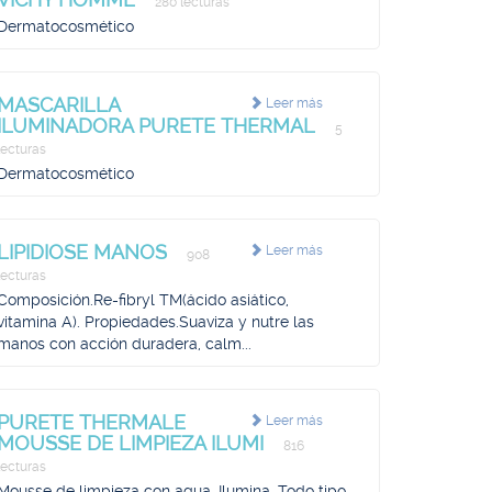
280 lecturas
Dermatocosmético
MASCARILLA
Leer más
ILUMINADORA PURETE THERMAL
5
lecturas
Dermatocosmético
LIPIDIOSE MANOS
Leer más
908
lecturas
Composición.Re-fibryl TM(ácido asiático,
vitamina A). Propiedades.Suaviza y nutre las
manos con acción duradera, calm...
PURETE THERMALE
Leer más
MOUSSE DE LIMPIEZA ILUMI
816
lecturas
Mousse de limpieza con agua, Ilumina, Todo tipo