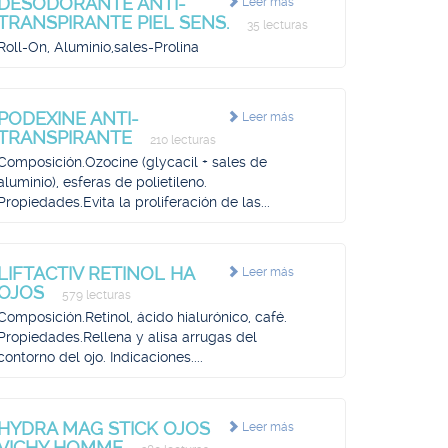
DESODORANTE ANTI-
Leer más
TRANSPIRANTE PIEL SENS.
35 lecturas
Roll-On, Aluminio,sales-Prolina
PODEXINE ANTI-
Leer más
TRANSPIRANTE
210 lecturas
Composición.Ozocine (glycacil + sales de
aluminio), esferas de polietileno.
Propiedades.Evita la proliferación de las...
LIFTACTIV RETINOL HA
Leer más
OJOS
579 lecturas
Composición.Retinol, ácido hialurónico, café.
Propiedades.Rellena y alisa arrugas del
contorno del ojo. Indicaciones....
HYDRA MAG STICK OJOS
Leer más
VICHY HOMME